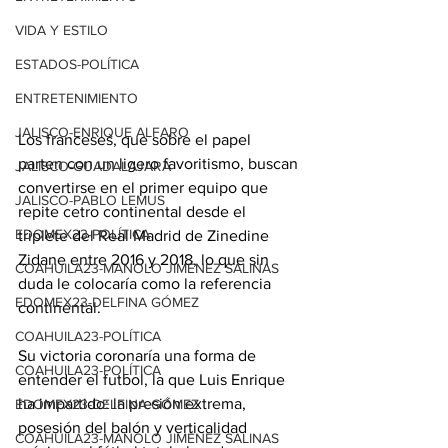
VIDA Y ESTILO
ESTADOS-POLÍTICA
ENTRETENIMIENTO
JALISCO-ENRIQUE ALFARO
Los franceses, que sobre el papel 
parten con un ligero favoritismo, buscan 
JALISCO-GUADALAJARA
convertirse en el primer equipo que 
JALISCO-PABLO LEMUS
repite cetro continental desde el 
EDOMEX23-POLÍTICA
triplete del Real Madrid de Zinedine 
Zidane entre 2016 y 2018, lo que sin 
COAHUILA23-MANOLO JIMÉNEZ SALINAS
duda le colocaría como la referencia 
EDOMEX23-DELFINA GÓMEZ
continental.
COAHUILA23-POLÍTICA
Su victoria coronaría una forma de 
COAHUILA23-POLÍTICA
entender el futbol, la que Luis Enrique 
ha impartido: la presión extrema, 
EDOMEX23-DELFINA GÓMEZ
posesión del balón y verticalidad 
COAHUILA23-MANOLO JIMÉNEZ SALINAS