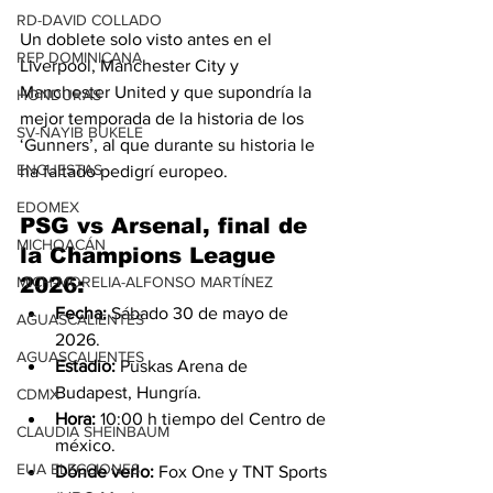
RD-DAVID COLLADO
Un doblete solo visto antes en el 
REP DOMINICANA
Liverpool, Manchester City y 
Manchester United y que supondría la 
HONDURAS
mejor temporada de la historia de los 
SV-NAYIB BUKELE
‘Gunners’, al que durante su historia le 
ENCUESTAS
ha faltado pedigrí europeo.
EDOMEX
PSG vs Arsenal, final de 
MICHOACÁN
la Champions League 
MICH-MORELIA-ALFONSO MARTÍNEZ
2026:
Fecha:
 Sábado 30 de mayo de 
AGUASCALIENTES
2026.
AGUASCALIENTES
Estadio:
 Puskas Arena de 
Budapest, Hungría.
CDMX
Hora:
 10:00 h tiempo del Centro de 
CLAUDIA SHEINBAUM
méxico.
EUA ELECCIONES
Dónde verlo:
 Fox One y TNT Sports 