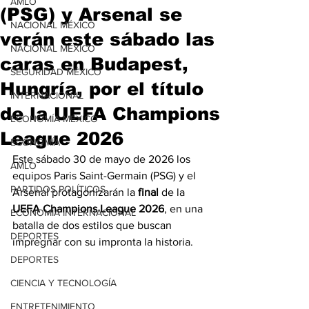
AMLO
(PSG) y Arsenal se
NACIONAL MÉXICO
verán este sábado las
NACIONAL MÉXICO
caras en Budapest,
SEGURIDAD MÉXICO
Hungría, por el título
INTERNACIONAL
de la UEFA Champions
ECONOMÍA MÉXICO
League 2026
ECONOMÍA
Este sábado 30 de mayo de 2026 los 
AMLO
equipos Paris Saint-Germain (PSG) y el 
PARTIDOS POLÍTICOS
Arsenal protagonizarán la 
final
 de la
UEFA Champions League 2026
, en una 
ECONOMÍA INTERNACIONAL
batalla de dos estilos que buscan 
DEPORTES
impregnar con su impronta la historia.
DEPORTES
CIENCIA Y TECNOLOGÍA
ENTRETENIMIENTO