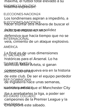
máxima, el fútbol total elevado a su 
EDOMEX23-POLÍTICA
máxima expresión.
ELECCIONES-NACION24
Los londinenses aspiran a impedirlo, a 
ELECCIONES-NACION24
hacer triunfar otra manera de buscar el 
éxito que reposa en un solidez 
JALISCO-ENRIQUE ALFARO
defensiva que hacía tiempo que no se 
INTERNACIONAL
veía, cimiento de un ataque explosivo.
AMÉRICA
La final es de unas dimensiones 
EL SALVADOR
históricas para el Arsenal. Lo ha 
SV-NAYIB BUKELE
admitido Mikel Arteta, si ganan 
comienzan una nueva era en la historia 
JALISCO-ZAPOPAN
de este club. De ser el equipo perdedor 
REP DOMINICANA
de Inglaterra hace unas semanas, 
cuando parecía que el Manchester City 
NACIONAL MÉXICO
iba a arrebatarles la liga, a poder ser 
RD-DAVID COLLADO
campeones de la Premier League y la 
GUATEMALA
Champions este sábado.