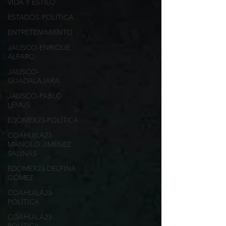
VIDA Y ESTILO
ESTADOS-POLÍTICA
ENTRETENIMIENTO
JALISCO-ENRIQUE
ALFARO
JALISCO-
GUADALAJARA
JALISCO-PABLO
LEMUS
EDOMEX23-POLÍTICA
COAHUILA23-
MANOLO JIMÉNEZ
SALINAS
EDOMEX23-DELFINA
GÓMEZ
COAHUILA23-
POLÍTICA
COAHUILA23-