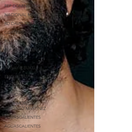
REP DOMINICANA
NACIONAL MÉXICO
RD-DAVID COLLADO
GUATEMALA
RD-DAVID COLLADO
REP DOMINICANA
HONDURAS
SV-NAYIB BUKELE
ENCUESTAS
EDOMEX
MICHOACÁN
MICH-MORELIA-
ALFONSO MARTÍNEZ
AGUASCALIENTES
AGUASCALIENTES