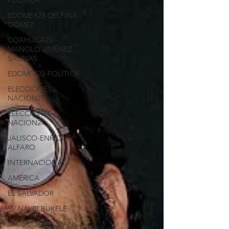
POLÍTICA
EDOMEX23-DELFINA
GÓMEZ
COAHUILA23-
MANOLO JIMÉNEZ
SALINAS
EDOMEX23-POLÍTICA
ELECCIONES-
NACION24
ELECCIONES-
NACION24
JALISCO-ENRIQUE
ALFARO
INTERNACIONAL
AMÉRICA
EL SALVADOR
SV-NAYIB BUKELE
JALISCO-ZAPOPAN