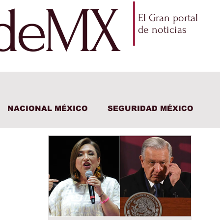
ldeMX
El Gran portal
de noticias
NACIONAL MÉXICO
SEGURIDAD MÉXICO
CO
ECONOMÍA
AMLO
PARTIDOS POLÍTIC
RTES
DEPORTES
CIENCIA Y TECNOLOGÍA