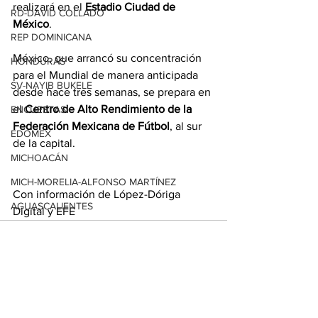
realizará en el 
Estadio Ciudad de 
RD-DAVID COLLADO
México
.
REP DOMINICANA
México, que arrancó su concentración 
HONDURAS
para el Mundial de manera anticipada 
SV-NAYIB BUKELE
desde hace tres semanas, se prepara en 
el 
Centro de Alto Rendimiento de la 
ENCUESTAS
Federación Mexicana de Fútbol
, al sur 
EDOMEX
de la capital.
MICHOACÁN
MICH-MORELIA-ALFONSO MARTÍNEZ
Con información de López-Dóriga 
AGUASCALIENTES
Digital y EFE
AGUASCALIENTES
CDMX
CLAUDIA SHEINBAUM
Ver todo
Entradas relacionadas
EUA ELECCIONES