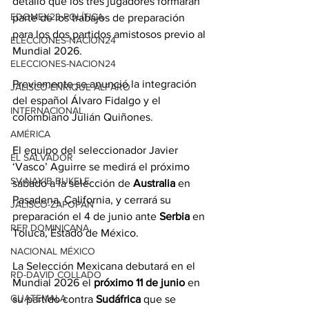
detalló que los tres jugadores formarán 
EDOMEX23-POLÍTICA
parte de los trabajos de preparación 
para los dos partidos amistosos previo al 
ELECCIONES-NACION24
Mundial 2026.
ELECCIONES-NACION24
Previamente se anunció la integración 
JALISCO-ENRIQUE ALFARO
del 
español Álvaro Fidalgo y el 
INTERNACIONAL
colombiano Julián Quiñones
.
AMÉRICA
El equipo del seleccionador Javier 
EL SALVADOR
‘Vasco’ Aguirre se medirá el próximo 
SV-NAYIB BUKELE
sábado a la selección de 
Australia
 en 
Pasadena, California, y cerrará su 
JALISCO-ZAPOPAN
preparación el 4 de junio ante 
Serbia
 en 
REP DOMINICANA
Toluca, Estado de México.
NACIONAL MÉXICO
La Selección Mexicana debutará en el 
RD-DAVID COLLADO
Mundial 2026 el 
próximo 11 de junio
 en 
GUATEMALA
su partido contra 
Sudáfrica
 que se 