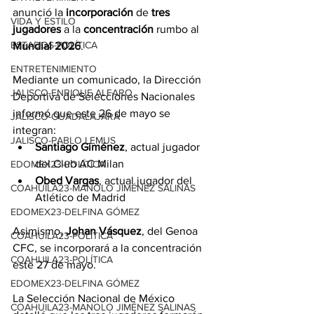
anunció la 
incorporación
 de 
tres 
VIDA Y ESTILO
jugadores
 a la 
concentración
 rumbo al 
ESTADOS-POLÍTICA
Mundial
2026
.
ENTRETENIMIENTO
Mediante un comunicado, la Dirección 
JALISCO-ENRIQUE ALFARO
Deportiva de Selecciones Nacionales 
informó
 que este 26 de mayo se 
JALISCO-GUADALAJARA
integran:
JALISCO-PABLO LEMUS
Santiago
Giménez
, actual jugador 
del Club AC Milan
EDOMEX23-POLÍTICA
Obed Vargas
, actual jugador del 
COAHUILA23-MANOLO JIMÉNEZ SALINAS
Atlético de Madrid
EDOMEX23-DELFINA GÓMEZ
Asimismo, 
Johan
Vásquez
, del Genoa 
COAHUILA23-POLÍTICA
CFC, se incorporará a la concentración 
COAHUILA23-POLÍTICA
este 27 de mayo.
EDOMEX23-DELFINA GÓMEZ
La Selección Nacional de México 
COAHUILA23-MANOLO JIMÉNEZ SALINAS