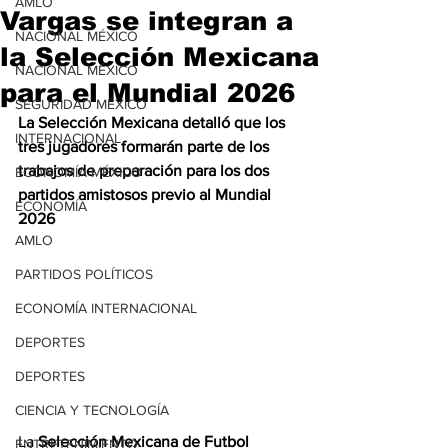
AMLO
Vargas se integran a
NACIONAL MÉXICO
la Selección Mexicana
NACIONAL MÉXICO
para el Mundial 2026
SEGURIDAD MÉXICO
La Selección Mexicana detalló que los 
INTERNACIONAL
tres jugadores formarán parte de los 
trabajos de preparación para los dos 
ECONOMÍA MÉXICO
partidos amistosos previo al Mundial 
ECONOMÍA
2026
AMLO
PARTIDOS POLÍTICOS
ECONOMÍA INTERNACIONAL
DEPORTES
DEPORTES
CIENCIA Y TECNOLOGÍA
La 
Selección Mexicana de Futbol
ENTRETENIMIENTO