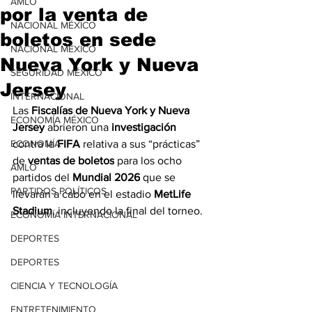
AMLO
por la venta de
NACIONAL MÉXICO
boletos en sede
NACIONAL MÉXICO
Nueva York y Nueva
SEGURIDAD MÉXICO
Jersey
INTERNACIONAL
Las 
Fiscalías de Nueva York y Nueva 
ECONOMÍA MÉXICO
Jersey
 abrieron una 
investigación
ECONOMÍA
contra la 
FIFA
 relativa a sus “prácticas” 
de 
ventas de boletos
 para los ocho 
AMLO
partidos del 
Mundial 2026
 que se 
PARTIDOS POLÍTICOS
llevarán a cabo en el estadio 
MetLife 
Stadium
, incluyendo la final del torneo.
ECONOMÍA INTERNACIONAL
DEPORTES
DEPORTES
CIENCIA Y TECNOLOGÍA
ENTRETENIMIENTO