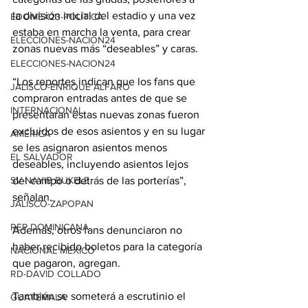
la división inicial del estadio y una vez 
EDOMEX23-POLÍTICA
estaba en marcha la venta, para crear 
ELECCIONES-NACION24
zonas nuevas más “deseables” y caras.
ELECCIONES-NACION24
“Los reportes indican que los fans que 
JALISCO-ENRIQUE ALFARO
compraron entradas antes de que se 
INTERNACIONAL
presentaran estas nuevas zonas fueron 
excluidos de esos asientos y en su lugar 
AMÉRICA
se les asignaron asientos menos 
EL SALVADOR
deseables, incluyendo asientos lejos 
del campo o detrás de las porterías”, 
SV-NAYIB BUKELE
señalan.
JALISCO-ZAPOPAN
REP DOMINICANA
Además, otros fans denunciaron no 
haber recibido boletos para la categoría 
NACIONAL MÉXICO
que pagaron, agregan.
RD-DAVID COLLADO
También se someterá a escrutinio el 
GUATEMALA