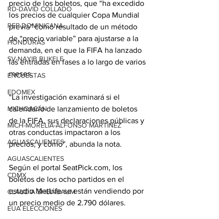
precio de los boletos, que “ha excedido 
RD-DAVID COLLADO
los precios de cualquier Copa Mundial 
REP DOMINICANA
previa” como resultado de un método 
de “precio variable” para ajustarse a la 
HONDURAS
demanda, en el que la FIFA ha lanzado 
SV-NAYIB BUKELE
las entradas en fases a lo largo de varios 
meses.
ENCUESTAS
EDOMEX
“La investigación examinará si el 
calendario de lanzamiento de boletos 
MICHOACÁN
de la FIFA, sus declaraciones públicas y 
MICH-MORELIA-ALFONSO MARTÍNEZ
otras conductas impactaron a los 
AGUASCALIENTES
precios, y cómo”, abunda la nota.
AGUASCALIENTES
Según el portal SeatPick.com, los 
CDMX
boletos de los ocho partidos en el 
estadio MetLife se están vendiendo por 
CLAUDIA SHEINBAUM
un precio medio de 2.790 dólares.
EUA ELECCIONES