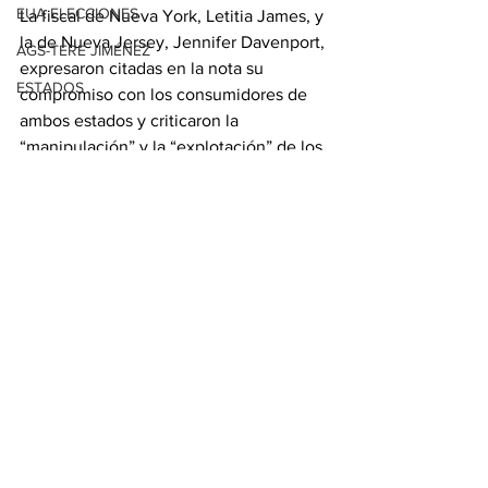
EUA ELECCIONES
La fiscal de Nueva York, Letitia James, y 
la de Nueva Jersey, Jennifer Davenport, 
AGS-TERE JIMÉNEZ
expresaron citadas en la nota su 
ESTADOS
compromiso con los consumidores de 
ambos estados y criticaron la 
“manipulación” y la “explotación” de los 
residentes y visitantes del torneo.
Con información de EFE
Ver todo
Entradas relacionadas