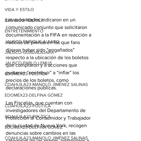
VIDA Y ESTILO
Las autoridades indicaron en un 
ESTADOS-POLÍTICA
comunicado conjunto que solicitaron 
ENTRETENIMIENTO
documentación a la FIFA en reacción a 
JALISCO-ENRIQUE ALFARO
noticias de prensa en las que fans 
dijeron haber sido “engañados” 
JALISCO-GUADALAJARA
respecto a la ubicación de los boletos 
JALISCO-PABLO LEMUS
que compraron y a acciones que 
pudieron “contribuir” a “inflar” los 
EDOMEX23-POLÍTICA
precios de los boletos, como 
COAHUILA23-MANOLO JIMÉNEZ SALINAS
declaraciones públicas.
EDOMEX23-DELFINA GÓMEZ
Las Fiscalías, que cuentan con 
COAHUILA23-POLÍTICA
investigadores del Departamento de 
COAHUILA23-POLÍTICA
Protección al Consumidor y Trabajador 
de la ciudad de Nueva York, recogen 
EDOMEX23-DELFINA GÓMEZ
denuncias sobre cambios en las 
COAHUILA23-MANOLO JIMÉNEZ SALINAS
categorías de las gradas, posteriores a 