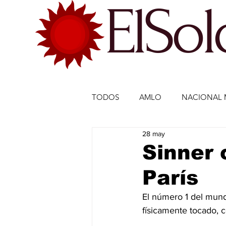
ElSo
TODOS
AMLO
NACIONAL 
28 may
ECONOMÍA MÉXICO
ECO
Sinner 
París
DEPORTES
DEPORTES
El número 1 del mundo
físicamente tocado, c
ESTADOS-POLÍTICA
ENTR