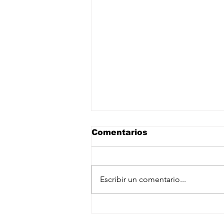
Comentarios
Escribir un comentario...
Yan Diomande, nuevo
jugador del Real Madrid