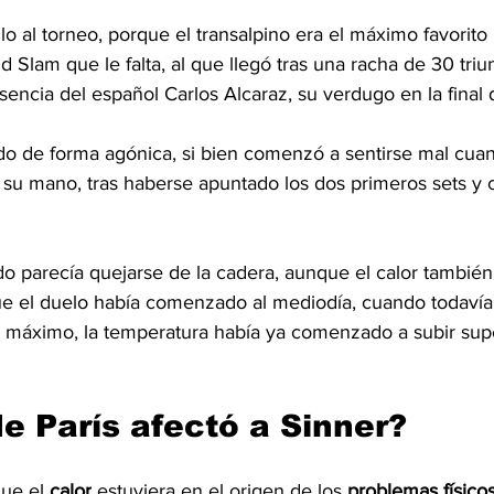
 al torneo, porque el transalpino era el máximo favorito p
d Slam que le falta, al que llegó tras una racha de 30 triu
encia del español Carlos Alcaraz, su verdugo en la final 
do de forma agónica, si bien comenzó a sentirse mal cuan
e su mano, tras haberse apuntado los dos primeros sets y
o parecía quejarse de la cadera, aunque el calor también
e el duelo había comenzado al mediodía, cuando todavía
u máximo, la temperatura había ya comenzado a subir sup
de París afectó a Sinner?
ue el 
calor
 estuviera en el origen de los 
problemas físico