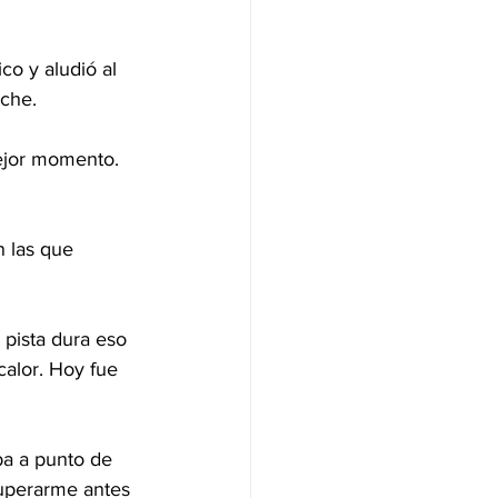
co y aludió al 
oche.
ejor momento. 
n las que 
 pista dura eso 
alor. Hoy fue 
ba a punto de 
cuperarme antes 