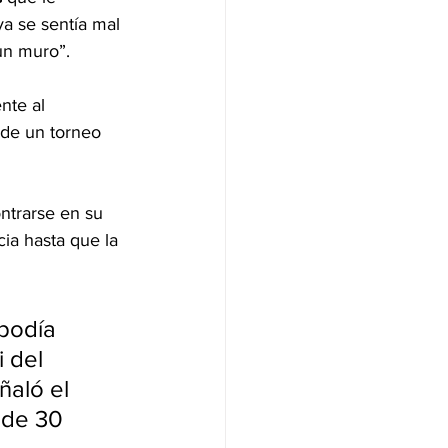
a se sentía mal 
un muro”.
nte al 
 de un torneo 
ntrarse en su 
ia hasta que la 
podía 
 del 
ñaló el 
 de 30 