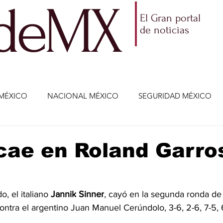
ldeMX
El Gran portal
de noticias
MÉXICO
NACIONAL MÉXICO
SEGURIDAD MÉXICO
NOMÍA
AMLO
PARTIDOS POLÍTICOS
ECONOMÍA
cae en Roland Garro
CIENCIA Y TECNOLOGÍA
ENTRETENIMIENTO
VIDA
, el italiano 
Jannik
Sinner
, cayó en la segunda ronda de
ontra el argentino Juan Manuel Cerúndolo, 3-6, 2-6, 7-5, 6
ETENIMIENTO
JALISCO-ENRIQUE ALFARO
JALISCO-