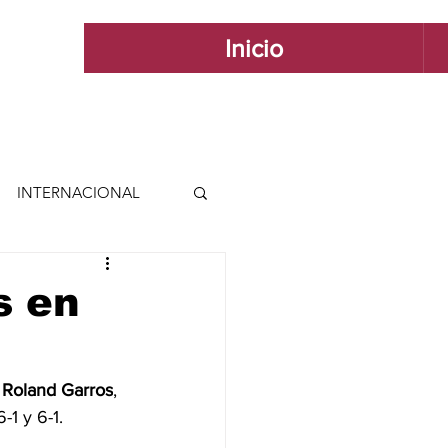
Inicio
INTERNACIONAL
 INTERNACIONAL
s en
 Y ESTILO
 
Roland Garros
, 
-1 y 6-1.
GUADALAJARA