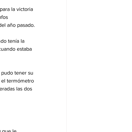
ara la victoria 
nfos 
del año pasado.
do tenía la 
 cuando estaba 
 pudo tener su 
 el termómetro 
eradas las dos 
s
 que le 