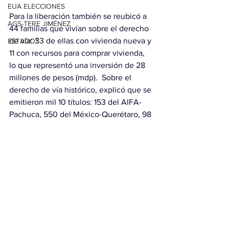
EUA ELECCIONES
Para la liberación también se reubicó a 
AGS-TERE JIMÉNEZ
44 familias que vivían sobre el derecho 
de vía: 33 de ellas con vivienda nueva y 
ESTADOS
11 con recursos para comprar vivienda, 
lo que representó una inversión de 28 
millones de pesos (mdp).  Sobre el 
derecho de vía histórico, explicó que se 
emitieron mil 10 títulos: 153 del AIFA-
Pachuca, 550 del México-Querétaro, 98 
del Querétaro-Irapuato y 209 del 
Saltillo-Nuevo Laredo.
Con información de López-Dóriga 
Digital