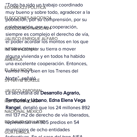
“Todo ha sido un trabajo coordinado 
EDOMEX23-POLÍTICA
muy bueno y sobre todo, agradecer a la 
ELECCIONES-NACION24
población, por su comprensión, por su 
colaboración, por su cooperación, 
ELECCIONES-NACION24
siempre es complejo el derecho de vía, 
JALISCO-ENRIQUE ALFARO
el poder acordar los montos en los que 
se va a comprar su tierra o mover 
INTERNACIONAL
alguna vivienda y en todos ha habido 
AMÉRICA
una excelente cooperación. Entonces, 
EL SALVADOR
vamos muy bien en los Trenes del 
Norte”, señaló.
SV-NAYIB BUKELE
JALISCO-ZAPOPAN
La secretaria de 
Desarrollo Agrario, 
Territorial y Urbano
, 
Edna Elena Vega 
REP DOMINICANA
Rangel
, detalló que los 24 millones 892 
NACIONAL MÉXICO
mil 137 m2 de derecho de vía liberados, 
RD-DAVID COLLADO
representan mil 905 predios en 54 
municipios de ocho entidades 
GUATEMALA
federativas. En el caso del tren AIFA-