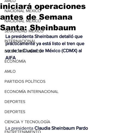
AMLO
iniciará operaciones
NACIONAL MÉXICO
antes de Semana
NACIONAL MÉXICO
Santa: Sheinbaum
SEGURIDAD MÉXICO
La presidenta Sheinbaum detalló que 
INTERNACIONAL
prácticamente ya está listo el tren que 
va de la Ciudad de México (CDMX) al 
ECONOMÍA MÉXICO
AIFA
ECONOMÍA
AMLO
PARTIDOS POLÍTICOS
ECONOMÍA INTERNACIONAL
DEPORTES
DEPORTES
CIENCIA Y TECNOLOGÍA
La presidenta 
Claudia
 Sheinbaum Pardo
ENTRETENIMIENTO