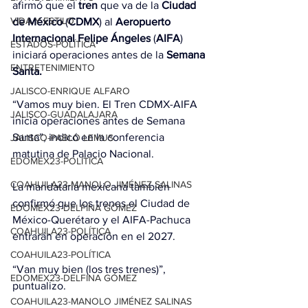
afirmó que el 
tren
 que va de la 
Ciudad 
VIDA Y ESTILO
de México
 (
CDMX
) al 
Aeropuerto 
Internacional Felipe Ángeles
 (
AIFA
) 
ESTADOS-POLÍTICA
iniciará operaciones antes de la 
Semana 
ENTRETENIMIENTO
Santa.
JALISCO-ENRIQUE ALFARO
“Vamos muy bien. El Tren CDMX-AIFA 
JALISCO-GUADALAJARA
inicia operaciones antes de Semana 
Santa”, indicó en la conferencia 
JALISCO-PABLO LEMUS
matutina de Palacio Nacional.
EDOMEX23-POLÍTICA
COAHUILA23-MANOLO JIMÉNEZ SALINAS
La mandataria mexicana también 
confirmó que los trenes el Ciudad de 
EDOMEX23-DELFINA GÓMEZ
México-Querétaro y el AIFA-Pachuca 
COAHUILA23-POLÍTICA
entrarán en operación en el 2027.
COAHUILA23-POLÍTICA
“Van muy bien (los tres trenes)”, 
EDOMEX23-DELFINA GÓMEZ
puntualizo.
COAHUILA23-MANOLO JIMÉNEZ SALINAS