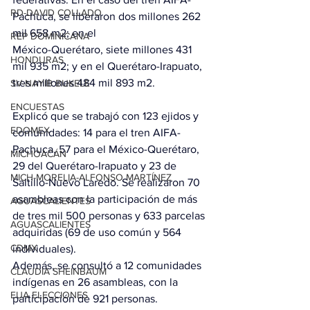
RD-DAVID COLLADO
Pachuca, se liberaron dos millones 262 
mil 658 m2; en el 
REP DOMINICANA
México-Querétaro, siete millones 431 
HONDURAS
mil 935 m2; y en el Querétaro-Irapuato, 
tres millones 484 mil 893 m2.
SV-NAYIB BUKELE
ENCUESTAS
Explicó que se trabajó con 123 ejidos y 
EDOMEX
comunidades: 14 para el tren AIFA-
Pachuca, 57 para el México-Querétaro, 
MICHOACÁN
29 del Querétaro-Irapuato y 23 de 
MICH-MORELIA-ALFONSO MARTÍNEZ
Saltillo-Nuevo Laredo. Se realizaron 70 
asambleas con la participación de más 
AGUASCALIENTES
de tres mil 500 personas y 633 parcelas 
AGUASCALIENTES
adquiridas (69 de uso común y 564 
CDMX
individuales). 
Además, se consultó a 12 comunidades 
CLAUDIA SHEINBAUM
indígenas en 26 asambleas, con la 
EUA ELECCIONES
participación de 921 personas.