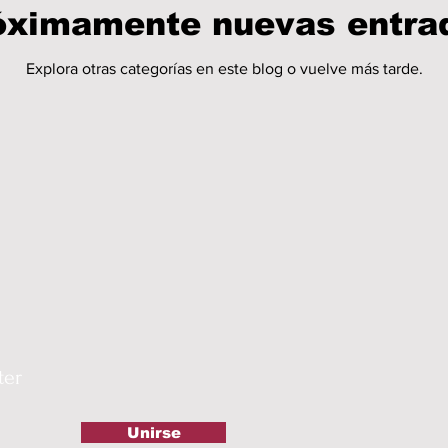
ESTADOS-POLÍTICA
ENTRETENIMIENTO
óximamente nuevas entra
Explora otras categorías en este blog o vuelve más tarde.
O-GUADALAJARA
JALISCO-PABLO LEMUS
MANOLO JIMÉNEZ SALINAS
ILA23-POLÍTICA
COAHUILA23-POLÍTICA
ILA23-MANOLO JIMÉNEZ SALINAS
ter
NACION24
ELECCIONES-NACION24
Unirse