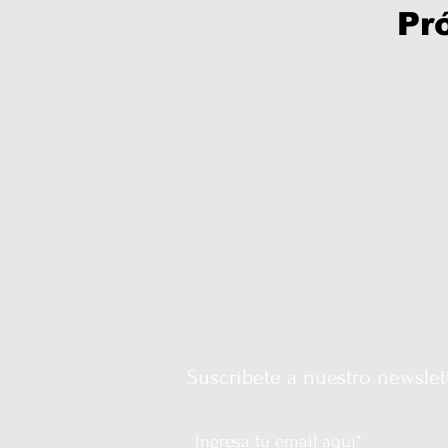
ENTRETENIMIENTO
VIDA Y ESTILO
Pr
JALISCO-ENRIQUE ALFARO
JALISC
EDOMEX23-POLÍTICA
COAHUILA23-
EDOMEX23-DELFINA GÓMEZ
COAHU
EDOMEX23-DELFINA GÓMEZ
COAHU
Suscríbete a nuestro newslet
EDOMEX23-POLÍTICA
ELECCIONES-