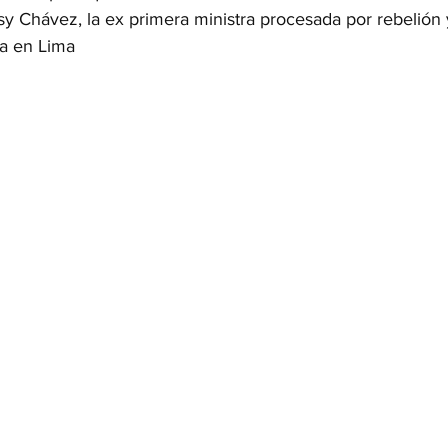
sy Chávez, la ex primera ministra procesada por rebelión 
a en Lima
OMEX23-POLÍTICA
COAHUILA23-MANOLO JIMÉNEZ SALI
COAHUILA23-POLÍTICA
COAHUILA23-POLÍTICA
COAHUILA23-MANOLO JIMÉNEZ SALINAS
EDOMEX23-P
ELECCIONES-NACION24