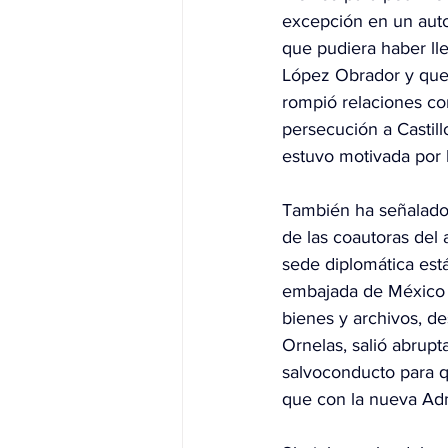
excepción en un auto
que pudiera haber ll
López Obrador y que s
rompió relaciones co
persecución a Castill
estuvo motivada por l
También ha señalado 
de las coautoras del
sede diplomática está
embajada de México e
bienes y archivos, de
Ornelas, salió abrupt
salvoconducto para qu
que con la nueva Adm