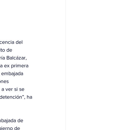
cencia del 
ito de 
ía Balcázar, 
a ex primera 
a embajada 
ones 
a ver si se 
detención”, ha 
mbajada de 
bierno de 