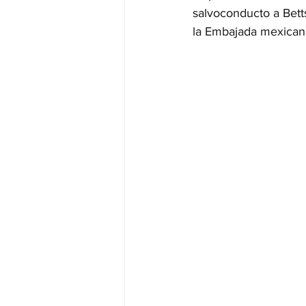
salvoconducto a Bett
la Embajada mexican
JALISCO-PABLO LEMUS
ED
EDOMEX23-DELFINA GÓMEZ
EDOMEX23-DELFINA GÓMEZ
ELECCIONES-NACION24