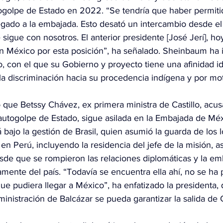
golpe de Estado en 2022. “Se tendría que haber permiti
egado a la embajada. Esto desató un intercambio desde el
igue con nosotros. El anterior presidente [José Jerí], hoy
n México por esta posición”, ha señalado. Sheinbaum ha i
o, con el que su Gobierno y proyecto tiene una afinidad id
a discriminación hacia su procedencia indígena y por moti
que Betssy Chávez, ex primera ministra de Castillo, acus
 autogolpe de Estado, sigue asilada en la Embajada de Méx
 bajo la gestión de Brasil, quien asumió la guarda de los l
n Perú, incluyendo la residencia del jefe de la misión, a
sde que se rompieron las relaciones diplomáticas y la emb
amente del país. “Todavía se encuentra ella ahí, no se ha 
e pudiera llegar a México”, ha enfatizado la presidenta,
inistración de Balcázar se pueda garantizar la salida de