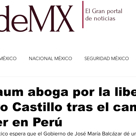
ldeMX
El Gran portal
de noticias
MÉXICO
NACIONAL MÉXICO
SEGURIDAD MÉXICO
NOMÍA
AMLO
PARTIDOS POLÍTICOS
ECONOMÍA
um aboga por la lib
o Castillo tras el ca
CIENCIA Y TECNOLOGÍA
ENTRETENIMIENTO
VIDA
r en Perú
ETENIMIENTO
JALISCO-ENRIQUE ALFARO
JALISCO-
ico espera que el Gobierno de José María Balcázar dé u