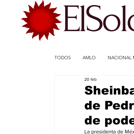
ElSo
TODOS
AMLO
NACIONAL 
20 feb
ECONOMÍA MÉXICO
ECO
Sheinba
de Pedr
DEPORTES
DEPORTES
de pode
ESTADOS-POLÍTICA
ENTR
La presidenta de Méx