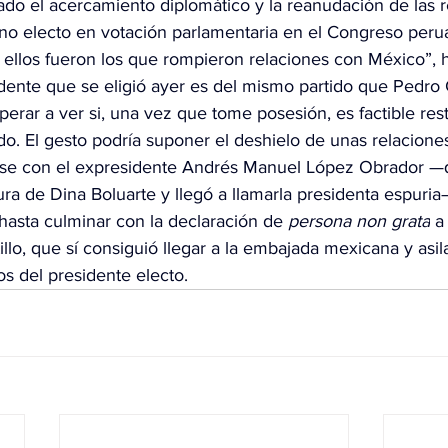
o el acercamiento diplomático y la reanudación de las r
no electo en votación parlamentaria en el Congreso peru
e ellos fueron los que rompieron relaciones con México”, 
idente que se eligió ayer es del mismo partido que Pedro C
rar a ver si, una vez que tome posesión, es factible rest
do. El gesto podría suponer el deshielo de unas relacione
se con el expresidente Andrés Manuel López Obrador —
ura de Dina Boluarte y llegó a llamarla presidenta espuria
asta culminar con la declaración de 
persona non grata
 a
illo, que sí consiguió llegar a la embajada mexicana y asil
s del presidente electo.