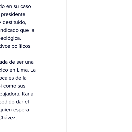
do en su caso 
 presidente 
 destituido, 
ndicado que la 
eológica, 
vos políticos.
ada de ser una 
ico en Lima. La 
ocales de la 
sí como sus 
ajadora, Karla 
podido dar el 
 quien espera 
 Chávez.