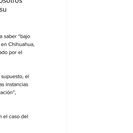
sotros 
su 
a saber “bajo 
s en Chihuahua, 
ado por el 
 supuesto, el 
s instancias 
ración”, 
 el caso del 