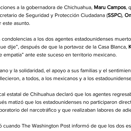
caciones a la gobernadora de Chichuahua, 
Maru Campos
, 
ecretario de Seguridad y Protección Ciudadana (
SSPC
), 
Om
r este asunto.
s condolencias a los dos agentes estadounidenses muerto
ue dije”, después de que la portavoz de la Casa Blanca,
 
e empatía” ante este suceso en territorio mexicano.
no y la solidaridad, el apoyo a sus familias y el sentimie
llecieron, a todos, a los mexicanos y a los estadounidense
iscal estatal de Chihuahua declaró que los agentes regresa
ués matizó que los estadounidenses no participaron direc
oratorio del narcotráfico y que realizaban labores de adi
ió cuando The Washington Post informó de que los dos e