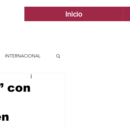
Inicio
INTERNACIONAL
 INTERNACIONAL
” con
 Y ESTILO
en
GUADALAJARA