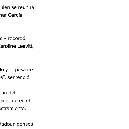
quien se reunirá 
ar García 
s y recordó 
Karoline Leavitt
, 
nto y el pésame 
s”, sentenció.
ban del 
tamente en el 
estramiento.
stadounidenses 