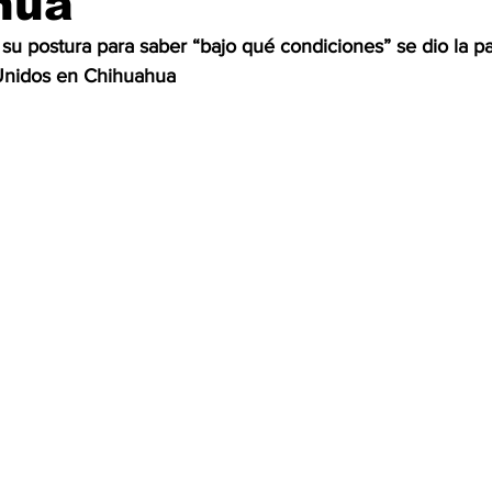
hua
u postura para saber “bajo qué condiciones” se dio la pa
OMEX23-POLÍTICA
COAHUILA23-MANOLO JIMÉNEZ SALI
Unidos en Chihuahua
COAHUILA23-POLÍTICA
COAHUILA23-POLÍTICA
COAHUILA23-MANOLO JIMÉNEZ SALINAS
EDOMEX23-P
ELECCIONES-NACION24