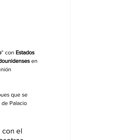
o
” con 
Estados 
adounidenses
 en 
unión 
pues que se 
 de Palacio 
con el 