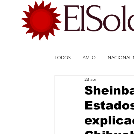
ElSo
TODOS
AMLO
NACIONAL 
23 abr
ECONOMÍA MÉXICO
ECO
Sheinba
Estados
DEPORTES
DEPORTES
explica
ESTADOS-POLÍTICA
ENTR