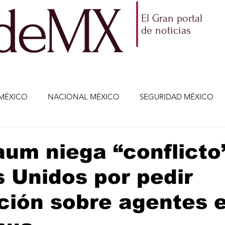
ldeMX
El Gran portal
de noticias
MÉXICO
NACIONAL MÉXICO
SEGURIDAD MÉXICO
NOMÍA
AMLO
PARTIDOS POLÍTICOS
ECONOMÍA
um niega “conflicto
 Unidos por pedir
CIENCIA Y TECNOLOGÍA
ENTRETENIMIENTO
VIDA
ción sobre agentes 
ETENIMIENTO
JALISCO-ENRIQUE ALFARO
JALISCO-