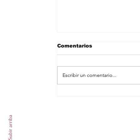
Comentarios
Escribir un comentario...
Despliegan a más de mil
500 elementos de las
Suscríbete a nuestro newslet
Fuerzas Armadas en
zonas aguacateras de
Subir arriba
Michoacán