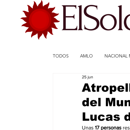
ElSo
TODOS
AMLO
NACIONAL 
25 jun
ECONOMÍA MÉXICO
ECO
Atropel
del Mun
DEPORTES
DEPORTES
Lucas d
ESTADOS-POLÍTICA
ENTR
Unas 
17 personas
 res