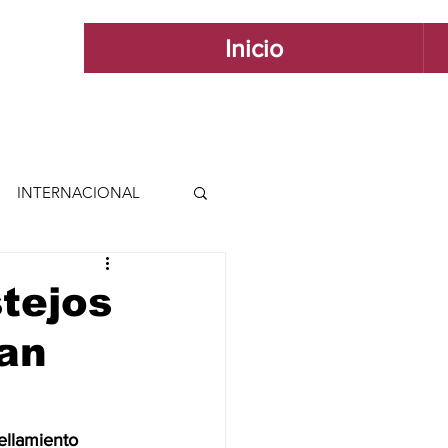
Inicio
INTERNACIONAL
 INTERNACIONAL
tejos
an
 Y ESTILO
GUADALAJARA
ellamiento 