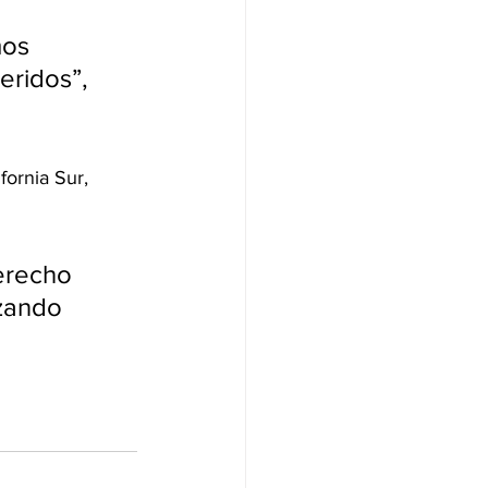
mos 
eridos”, 
fornia Sur, 
erecho 
izando 