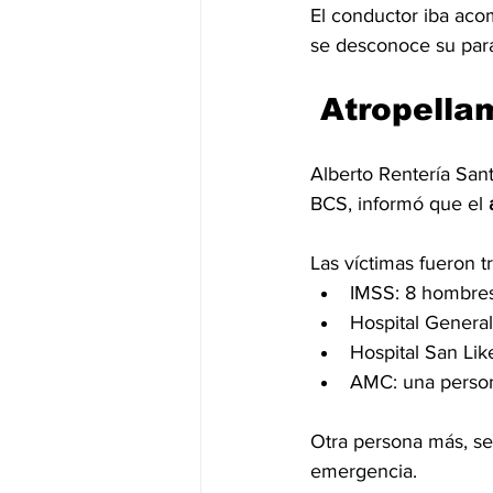
El conductor iba aco
se desconoce su para
 Atropella
Alberto Rentería San
BCS, informó que el 
Las víctimas fueron t
IMSS: 8 hombres
Hospital General
Hospital San Lik
AMC: una perso
Otra persona más, señ
emergencia.