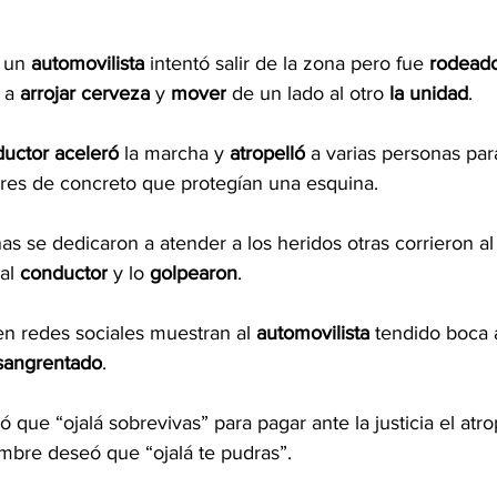
 un 
automovilista
 intentó salir de la zona pero fue 
rodead
 a 
arrojar cerveza
 y 
mover
 de un lado al otro 
la
unidad
.
uctor aceleró
 la marcha y 
atropelló
 a varias personas par
lares de concreto que protegían una esquina.
s se dedicaron a atender a los heridos otras corrieron al
 al 
conductor
 y lo 
golpearon
.
en redes sociales muestran al 
automovilista
 tendido boca a
sangrentado
.
que “ojalá sobrevivas” para pagar ante la justicia el atro
mbre deseó que “ojalá te pudras”.