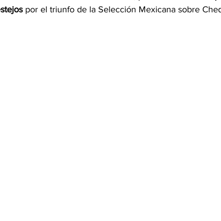
estejos
 por el triunfo de la Selección Mexicana sobre Cheq
OMEX23-POLÍTICA
COAHUILA23-MANOLO JIMÉNEZ SALI
COAHUILA23-POLÍTICA
COAHUILA23-POLÍTICA
COAHUILA23-MANOLO JIMÉNEZ SALINAS
EDOMEX23-P
ELECCIONES-NACION24