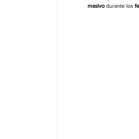
masivo
 durante los 
f
JALISCO-PABLO LEMUS
ED
EDOMEX23-DELFINA GÓMEZ
EDOMEX23-DELFINA GÓMEZ
ELECCIONES-NACION24