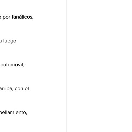
o
 por 
fanáticos
, 
a luego 
 automóvil, 
rriba, con el 
pellamiento, 