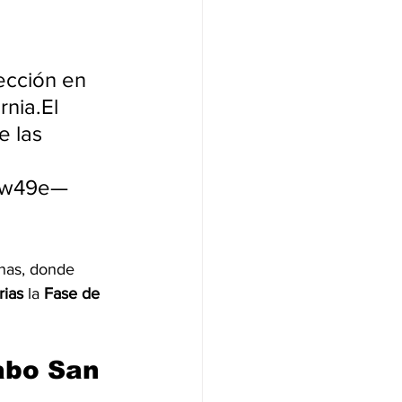
ección en 
nia.El 
e las 
Vew49e— 
nas, donde 
rias 
la
 Fase de 
abo San 