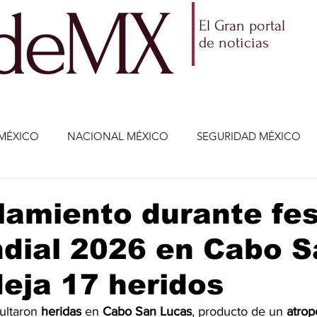
ldeMX
El Gran portal
de noticias
MÉXICO
NACIONAL MÉXICO
SEGURIDAD MÉXICO
NOMÍA
AMLO
PARTIDOS POLÍTICOS
ECONOMÍA
lamiento durante fes
dial 2026 en Cabo S
CIENCIA Y TECNOLOGÍA
ENTRETENIMIENTO
VIDA
eja 17 heridos
ETENIMIENTO
JALISCO-ENRIQUE ALFARO
JALISCO-
ultaron 
heridas
 en 
Cabo San Lucas
, producto de un 
atrop