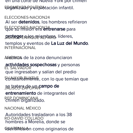
en una corte de Nueva York por crimen 
EDOMEX23-POLÍTICA
organizado y explotación infantil.
ELECCIONES-NACION24
Al ser 
detenidos
, los hombres refirieron 
ELECCIONES-NACION24
que su misión era 
entrenarse
 para 
proteger
 a los miembros, líderes, 
JALISCO-ENRIQUE ALFARO
templos y eventos de 
La Luz del Mundo
.
INTERNACIONAL
Vecinos de la zona denunciaron 
AMÉRICA
actividades sospechosas
 y personas 
EL SALVADOR
que ingresaban y salían del predio 
SV-NAYIB BUKELE
constantemente, con lo que temían que 
se tratara de un
 campo de 
JALISCO-ZAPOPAN
entrenamiento
 de integrantes del 
REP DOMINICANA
crimen organizado.
NACIONAL MÉXICO
Autoridades trasladaron a los 38 
RD-DAVID COLLADO
hombres a Morelia, donde se 
GUATEMALA
identificaron como originarios de 