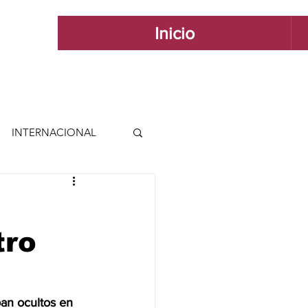
Inicio
INTERNACIONAL
 INTERNACIONAL
tro
 Y ESTILO
GUADALAJARA
an ocultos en 