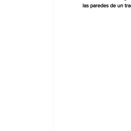
las paredes de un tr
JALISCO-PABLO LEMUS
ED
EDOMEX23-DELFINA GÓMEZ
EDOMEX23-DELFINA GÓMEZ
ELECCIONES-NACION24