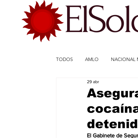
ElSo
TODOS
AMLO
NACIONAL 
29 abr
ECONOMÍA MÉXICO
ECO
Asegura
cocaína
DEPORTES
DEPORTES
deteni
ESTADOS-POLÍTICA
ENTR
El Gabinete de Segur