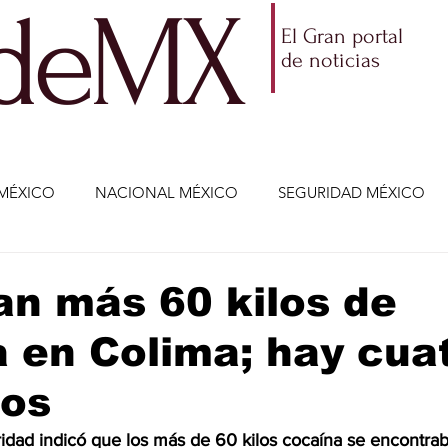
ldeMX
El Gran portal
de noticias
MÉXICO
NACIONAL MÉXICO
SEGURIDAD MÉXICO
NOMÍA
AMLO
PARTIDOS POLÍTICOS
ECONOMÍA
n más 60 kilos de
 en Colima; hay cua
CIENCIA Y TECNOLOGÍA
ENTRETENIMIENTO
VIDA
dos
ETENIMIENTO
JALISCO-ENRIQUE ALFARO
JALISCO-
idad indicó que los más de 60 kilos cocaína se encontrab