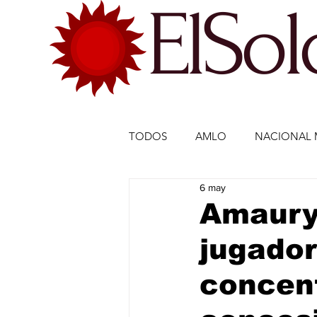
ElSo
TODOS
AMLO
NACIONAL 
6 may
ECONOMÍA MÉXICO
ECO
Amaury
jugador
DEPORTES
DEPORTES
concent
ESTADOS-POLÍTICA
ENTR