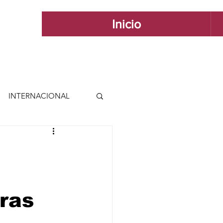
Inicio
INTERNACIONAL
 INTERNACIONAL
e
 Y ESTILO
tras
GUADALAJARA