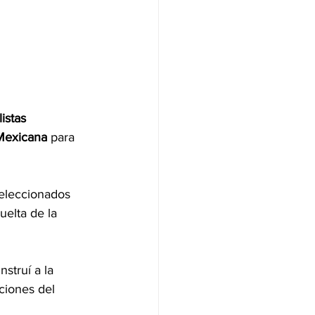
istas 
Mexicana
 para 
seleccionados 
uelta de la 
struí a la 
ciones del 