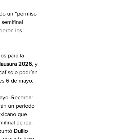
ido un “permiso 
 semifinal 
ieron los 
os para la 
lausura 2026
, y 
af solo podrían 
les 6 de mayo.
mayo. Recordar 
rán un periodo 
exicano que 
final de ida, 
puntó
 Duilio 