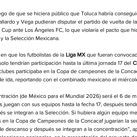
uego de que se hiciera público que Toluca habría consegu
llardo y Vega pudieran disputar el partido de vuelta de la
up ante Los Ángeles FC, lo que violaría el pacto que hic
 y la Selección Mexicana.
en que los futbolistas de la 
Liga MX
 que fueran convocad
lo tendrían participación hasta la última jornada 17 del 
C
 clubes participaba en la Copa de campeones de la Concac
l de ida, reportando con el combinado mexicano el miérco
entración (de México para el Mundial 2026) será el 6 de 
s juegan con sus equipos hasta la fecha 17, después tend
s se integran a la Selección. Si hubiera algún equipo m
s en la Copa de Campeones de la Concacaf jugarían la semi
de descanso y después se integran a la concentración”, a