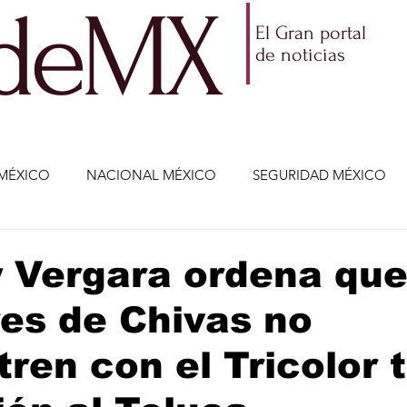
ldeMX
El Gran portal
de noticias
MÉXICO
NACIONAL MÉXICO
SEGURIDAD MÉXICO
NOMÍA
AMLO
PARTIDOS POLÍTICOS
ECONOMÍA
 Vergara ordena qu
es de Chivas no
CIENCIA Y TECNOLOGÍA
ENTRETENIMIENTO
VIDA
ren con el Tricolor 
ETENIMIENTO
JALISCO-ENRIQUE ALFARO
JALISCO-