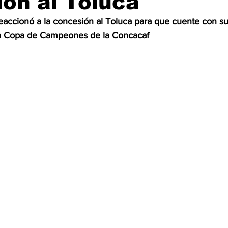
ón al Toluca
eaccionó a la concesión al Toluca para que cuente con su
OMEX23-POLÍTICA
COAHUILA23-MANOLO JIMÉNEZ SALI
la Copa de Campeones de la Concacaf
COAHUILA23-POLÍTICA
COAHUILA23-POLÍTICA
COAHUILA23-MANOLO JIMÉNEZ SALINAS
EDOMEX23-P
ELECCIONES-NACION24