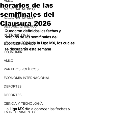
AMLO
horarios de las
NACIONAL MÉXICO
semifinales del
NACIONAL MÉXICO
Clausura 2026
SEGURIDAD MÉXICO
Quedaron definidas las fechas y 
INTERNACIONAL
horarios de las semifinales del 
Clausura 2024 de la Liga MX, los cuales 
ECONOMÍA MÉXICO
se disputarán esta semana
ECONOMÍA
AMLO
PARTIDOS POLÍTICOS
ECONOMÍA INTERNACIONAL
DEPORTES
DEPORTES
CIENCIA Y TECNOLOGÍA
La
 Liga MX
 dio a conocer las fechas y 
ENTRETENIMIENTO