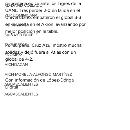
remontada épica ante los Tigres de la 
RD-DAVID COLLADO
UANL. Tras perder 2-0 en la ida en el 
REP DOMINICANA
Universitario, empataron el global 3-3 
en la vuelta en el Akron, avanzando por 
HONDURAS
mejor posición en la tabla.
SV-NAYIB BUKELE
ENCUESTAS
Por su parte, Cruz Azul mostró mucha 
solidez y dejó fuera al Atlas con un 
EDOMEX
global de 4-2.
MICHOACÁN
MICH-MORELIA-ALFONSO MARTÍNEZ
Con información de López-Dóriga 
AGUASCALIENTES
Digital
AGUASCALIENTES
CDMX
CLAUDIA SHEINBAUM
EUA ELECCIONES
Ver todo
Entradas relacionadas