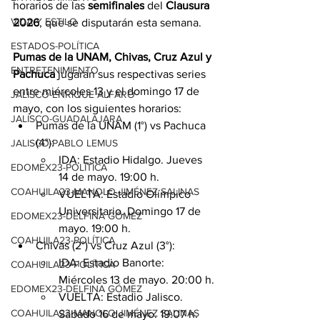
horarios de las 
semifinales
 del 
Clausura 
VIDA Y ESTILO
2026
, que se disputarán esta semana.
ESTADOS-POLÍTICA
Pumas de la UNAM, Chivas, Cruz Azul y 
ENTRETENIMIENTO
Pachuca
 jugarán sus respectivas series 
entre miércoles 13 y el domingo 17 de 
JALISCO-ENRIQUE ALFARO
mayo, con los siguientes horarios:
JALISCO-GUADALAJARA
Pumas de la UNAM (1°) vs Pachuca 
(4°):
JALISCO-PABLO LEMUS
IDA: Estadio Hidalgo. Jueves 
EDOMEX23-POLÍTICA
14 de mayo. 19:00 h.
COAHUILA23-MANOLO JIMÉNEZ SALINAS
VUELTA: Estadio Olímpico 
Universitario. Domingo 17 de 
EDOMEX23-DELFINA GÓMEZ
mayo. 19:00 h.
COAHUILA23-POLÍTICA
Chivas (2°) vs Cruz Azul (3°):
IDA: Estadio Banorte: 
COAHUILA23-POLÍTICA
Miércoles 13 de mayo. 20:00 h.
EDOMEX23-DELFINA GÓMEZ
VUELTA: Estadio Jalisco. 
COAHUILA23-MANOLO JIMÉNEZ SALINAS
Sábado 16 de mayo. 19:07 h.