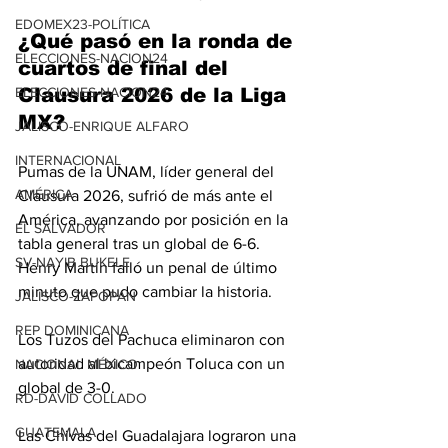
EDOMEX23-POLÍTICA
¿Qué pasó en la ronda de 
ELECCIONES-NACION24
cuartos de final del 
ELECCIONES-NACION24
Clausura 2026 de la Liga 
MX?
JALISCO-ENRIQUE ALFARO
INTERNACIONAL
Pumas de la UNAM, líder general del 
AMÉRICA
Clausura 2026, sufrió de más ante el 
América, avanzando por posición en la 
EL SALVADOR
tabla general tras un global de 6-6. 
SV-NAYIB BUKELE
Henry Martín falló un penal de último 
minuto que pudo cambiar la historia.
JALISCO-ZAPOPAN
REP DOMINICANA
Los Tuzos del Pachuca eliminaron con 
autoridad al bicampeón Toluca con un 
NACIONAL MÉXICO
global de 3-0.
RD-DAVID COLLADO
GUATEMALA
Las Chivas del Guadalajara lograron una 