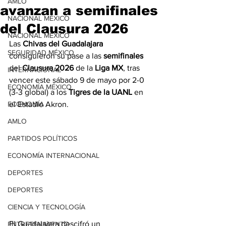
AMLO
avanzan a semifinales
NACIONAL MÉXICO
del Clausura 2026
NACIONAL MÉXICO
Las 
Chivas del Guadalajara
SEGURIDAD MÉXICO
consiguieron su pase a las 
semifinales
del 
Clausura 2026 
de la 
Liga MX
, tras 
INTERNACIONAL
vencer este sábado 9 de mayo por 2-0 
ECONOMÍA MÉXICO
(3-3 global) a los 
Tigres de la UANL
 en 
ECONOMÍA
el Estadio Akron.
AMLO
PARTIDOS POLÍTICOS
ECONOMÍA INTERNACIONAL
DEPORTES
DEPORTES
CIENCIA Y TECNOLOGÍA
El Guadalajara descifró un 
ENTRETENIMIENTO