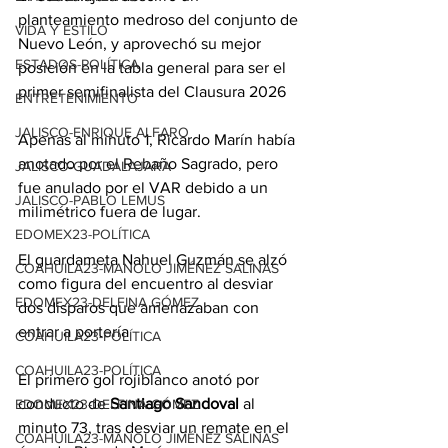
planteamiento medroso del conjunto de 
VIDA Y ESTILO
Nuevo León, y aprovechó su mejor 
ESTADOS-POLÍTICA
posición en la tabla general para ser el 
primer semifinalista del Clausura 2026
ENTRETENIMIENTO
JALISCO-ENRIQUE ALFARO
Apenas al minuto 1, Ricardo Marín había 
anotado por el Rebaño Sagrado, pero 
JALISCO-GUADALAJARA
fue anulado por el VAR debido a un 
JALISCO-PABLO LEMUS
milimétrico fuera de lugar.
EDOMEX23-POLÍTICA
El guardameta Nahuel Guzmán se alzó 
COAHUILA23-MANOLO JIMÉNEZ SALINAS
como figura del encuentro al desviar 
EDOMEX23-DELFINA GÓMEZ
dos disparos que amenazaban con 
entrar a portería
COAHUILA23-POLÍTICA
COAHUILA23-POLÍTICA
El primero gol rojiblanco anotó por 
conducto de
 Santiago Sandoval
 al 
EDOMEX23-DELFINA GÓMEZ
minuto 73, tras desviar un remate en el 
COAHUILA23-MANOLO JIMÉNEZ SALINAS