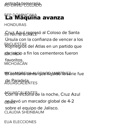
entrada temeraria.
RD-DAVID COLLADO
REP DOMINICANA
La Máquina avanza
HONDURAS
Cruz Azul regresó al Coloso de Santa 
SV-NAYIB BUKELE
Úrsula con la confianza de vencer a los 
ENCUESTAS
Rojinegros del Atlas en un partido que 
de inicio a fin los cementeros fueron 
EDOMEX
favoritos.
MICHOACÁN
MICH-MORELIA-ALFONSO MARTÍNEZ
El solitario tanto que liquidó la serie fue 
de Paradela.
AGUASCALIENTES
AGUASCALIENTES
Con la victoria de la noche, Cruz Azul 
se llevó un marcador global de 4-2 
CDMX
sobre el equipo de Jalisco.
CLAUDIA SHEINBAUM
EUA ELECCIONES