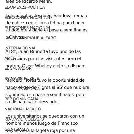
área de Ricardo Marín.
EDOMEX23-POLÍTICA
Tres minutos después, Sandoval remató 
ELECCIONES-NACION24
de cabeza en el área felina para hacer 
ELECCIONES-NACION24
su doblete y darle el pase a semifinales 
a Chivas.
JALISCO-ENRIQUE ALFARO
INTERNACIONAL
Al 81′, Juan Brunetta tuvo una de las 
AMÉRICA
más claras para los visitantes pero el 
portero Óscar Whalley atajó su disparo.
EL SALVADOR
SV-NAYIB BUKELE
Marcelo Flores tuvo la oportunidad de 
hacer el gol de Tigres al 85′ que hubiera 
JALISCO-ZAPOPAN
significado su pase a semifinales, pero 
REP DOMINICANA
su disparo salió desviado.
NACIONAL MÉXICO
Los universitarios se quedaron con un 
RD-DAVID COLLADO
hombre menos luego de Francisco 
GUATEMALA
Reyes viera la tarjeta roja por una 