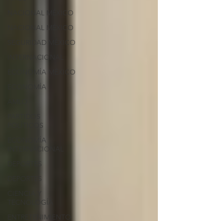
NACIONAL MÉXICO
NACIONAL MÉXICO
SEGURIDAD MÉXICO
INTERNACIONAL
ECONOMÍA MÉXICO
ECONOMÍA
AMLO
PARTIDOS
POLÍTICOS
ECONOMÍA
INTERNACIONAL
DEPORTES
DEPORTES
CIENCIA Y
TECNOLOGÍA
ENTRETENIMIENTO