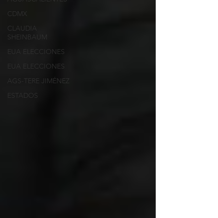
CDMX
CLAUDIA
SHEINBAUM
EUA ELECCIONES
EUA ELECCIONES
AGS-TERE JIMÉNEZ
ESTADOS