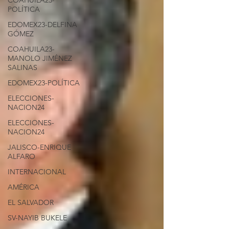
COAHUILA23-
POLÍTICA
EDOMEX23-DELFINA
GÓMEZ
COAHUILA23-
MANOLO JIMÉNEZ
SALINAS
EDOMEX23-POLÍTICA
ELECCIONES-
NACION24
ELECCIONES-
NACION24
JALISCO-ENRIQUE
ALFARO
INTERNACIONAL
AMÉRICA
EL SALVADOR
SV-NAYIB BUKELE