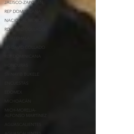
JALISCO-ZAPOPAN
REP DOMINICANA
NACIONAL MÉXICO
RD-DAVID COLLADO
GUATEMALA
RD-DAVID COLLADO
REP DOMINICANA
HONDURAS
SV-NAYIB BUKELE
ENCUESTAS
EDOMEX
MICHOACÁN
MICH-MORELIA-
ALFONSO MARTÍNEZ
AGUASCALIENTES
AGUASCALIENTES