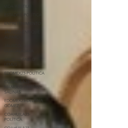
VIDA Y ESTILO
ESTADOS-POLÍTICA
ENTRETENIMIENTO
JALISCO-ENRIQUE
ALFARO
JALISCO-
GUADALAJARA
JALISCO-PABLO
LEMUS
EDOMEX23-POLÍTICA
COAHUILA23-
MANOLO JIMÉNEZ
SALINAS
EDOMEX23-DELFINA
GÓMEZ
COAHUILA23-
POLÍTICA