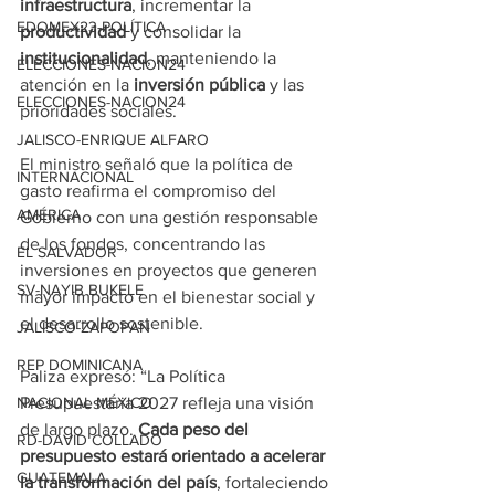
infraestructura
, incrementar la 
EDOMEX23-POLÍTICA
productividad
 y consolidar la 
institucionalidad
, manteniendo la 
ELECCIONES-NACION24
atención en la 
inversión pública
 y las 
ELECCIONES-NACION24
prioridades sociales.
JALISCO-ENRIQUE ALFARO
El ministro señaló que la política de 
INTERNACIONAL
gasto reafirma el compromiso del 
AMÉRICA
Gobierno con una gestión responsable 
de los fondos, concentrando las 
EL SALVADOR
inversiones en proyectos que generen 
SV-NAYIB BUKELE
mayor impacto en el bienestar social y 
el desarrollo sostenible.
JALISCO-ZAPOPAN
REP DOMINICANA
Paliza expresó: “La Política 
Presupuestaria 2027 refleja una visión 
NACIONAL MÉXICO
de largo plazo. 
Cada peso del 
RD-DAVID COLLADO
presupuesto estará orientado a acelerar 
GUATEMALA
la transformación del país
, fortaleciendo 