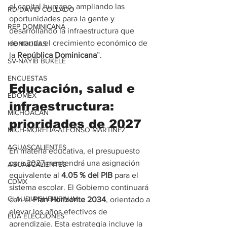
el capital humano, ampliando las 
RD-DAVID COLLADO
oportunidades para la gente y 
REP DOMINICANA
desarrollando la infraestructura que 
demanda el crecimiento económico de 
HONDURAS
la 
República Dominicana
”.
SV-NAYIB BUKELE
ENCUESTAS
Educación, salud e 
EDOMEX
infraestructura: 
MICHOACÁN
prioridades de 2027
MICH-MORELIA-ALFONSO MARTÍNEZ
AGUASCALIENTES
En materia educativa, el presupuesto 
para 2027 mantendrá una asignación 
AGUASCALIENTES
equivalente al 
4.05 % del PIB
 para el 
CDMX
sistema escolar. El Gobierno continuará 
CLAUDIA SHEINBAUM
con el 
Plan Horizonte 2034
, orientado a 
elevar los años efectivos de 
EUA ELECCIONES
aprendizaje. Esta estrategia incluye la 