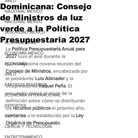
AMLO
Dominicana: Consejo
NACIONAL MÉXICO
de Ministros da luz
NACIONAL MÉXICO
verde a la Política
SEGURIDAD MÉXICO
Presupuestaria 2027
INTERNACIONAL
La 
Política Presupuestaria Anual para 
ECONOMÍA MÉXICO
2027
 tuvo el aval durante la 
ECONOMÍA
quincuagésima novena reunión del 
Consejo de Ministros
, encabezada por 
AMLO
el presidente 
Luis Abinader
 y la 
PARTIDOS POLÍTICOS
vicepresidenta 
Raquel Peña
. El 
encuentro marcó el inicio de la 
ECONOMÍA INTERNACIONAL
definición sobre cómo se distribuirán 
DEPORTES
los 
recursos públicos
 el próximo año, 
conforme a lo establecido por la 
Ley 
DEPORTES
Orgánica de Presupuesto
.
CIENCIA Y TECNOLOGÍA
ENTRETENIMIENTO