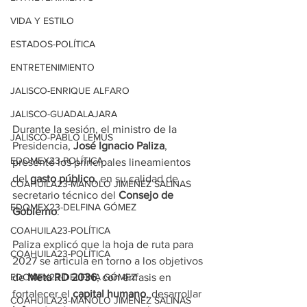
VIDA Y ESTILO
ESTADOS-POLÍTICA
ENTRETENIMIENTO
JALISCO-ENRIQUE ALFARO
JALISCO-GUADALAJARA
Durante la sesión, el ministro de la 
JALISCO-PABLO LEMUS
Presidencia, 
José Ignacio Paliza
, 
EDOMEX23-POLÍTICA
presentó los principales lineamientos 
del 
gasto público
, en su calidad de 
COAHUILA23-MANOLO JIMÉNEZ SALINAS
secretario técnico del 
Consejo de 
EDOMEX23-DELFINA GÓMEZ
Gobierno
.
COAHUILA23-POLÍTICA
Paliza explicó que la hoja de ruta para 
COAHUILA23-POLÍTICA
2027 se articula en torno a los objetivos 
de 
Meta RD 2036
, con énfasis en 
EDOMEX23-DELFINA GÓMEZ
fortalecer el 
capital humano
, desarrollar 
COAHUILA23-MANOLO JIMÉNEZ SALINAS