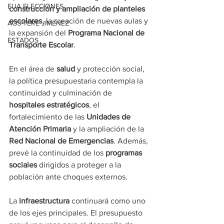
EUA ELECCIONES
construcción y ampliación de planteles 
escolares
, la creación de nuevas aulas y 
AGS-TERE JIMÉNEZ
la expansión del 
Programa Nacional de 
ESTADOS
Transporte Escolar
.
En el área de 
salud
 y protección social, 
la política presupuestaria contempla la 
continuidad y culminación de 
hospitales estratégicos
, el 
fortalecimiento de las 
Unidades de 
Atención Primaria
 y la ampliación de la 
Red Nacional de Emergencias
. Además, 
prevé la continuidad de los 
programas 
sociales
 dirigidos a proteger a la 
población ante choques externos.
La 
infraestructura
 continuará como uno 
de los ejes principales. El presupuesto 