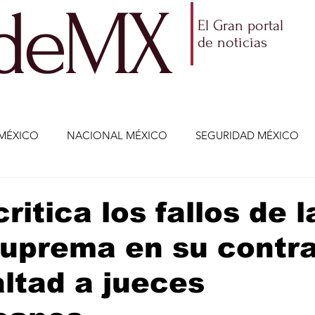
ldeMX
El Gran portal
de noticias
MÉXICO
NACIONAL MÉXICO
SEGURIDAD MÉXICO
NOMÍA
AMLO
PARTIDOS POLÍTICOS
ECONOMÍA
ritica los fallos de l
uprema en su contra
CIENCIA Y TECNOLOGÍA
ENTRETENIMIENTO
VIDA
altad a jueces
ETENIMIENTO
JALISCO-ENRIQUE ALFARO
JALISCO-