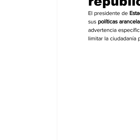
republi
El presidente de 
Esta
JALISCO-PABLO LEMUS
ED
sus
 políticas arancela
advertencia específic
limitar la ciudadanía
EDOMEX23-DELFINA GÓMEZ
EDOMEX23-DELFINA GÓMEZ
ELECCIONES-NACION24