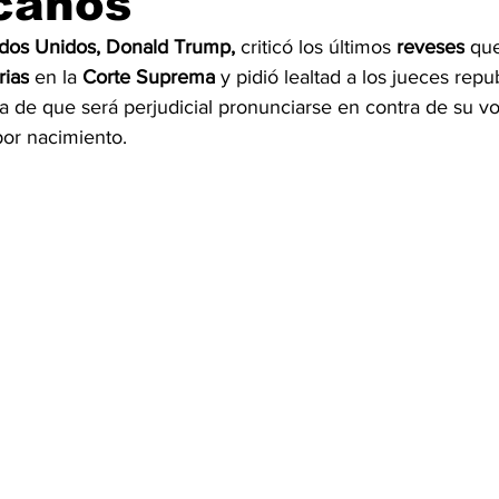
canos
dos Unidos, 
Donald
 Trump,
 criticó los últimos 
reveses
 qu
OMEX23-POLÍTICA
COAHUILA23-MANOLO JIMÉNEZ SALI
rias
 en la 
Corte Suprema
 y pidió lealtad a los jueces repu
a de que será perjudicial pronunciarse en contra de su v
 por nacimiento.
COAHUILA23-POLÍTICA
COAHUILA23-POLÍTICA
COAHUILA23-MANOLO JIMÉNEZ SALINAS
EDOMEX23-P
ELECCIONES-NACION24