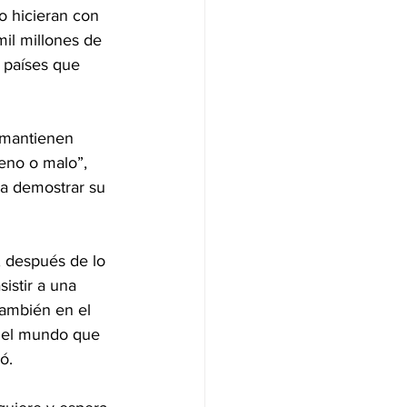
o hicieran con 
mil millones de 
 países que 
 mantienen 
eno o malo”, 
ra demostrar su 
, después de lo 
istir a una 
también en el 
 del mundo que 
ó.