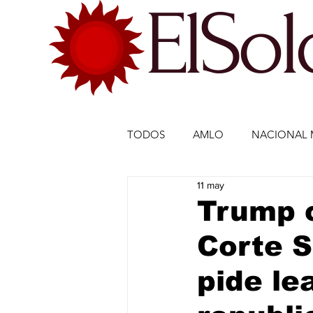
ElSo
TODOS
AMLO
NACIONAL 
11 may
ECONOMÍA MÉXICO
ECO
Trump c
Corte S
DEPORTES
DEPORTES
pide le
ESTADOS-POLÍTICA
ENTR