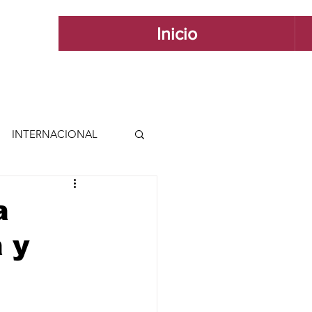
Inicio
INTERNACIONAL
 INTERNACIONAL
a
 y
 Y ESTILO
GUADALAJARA