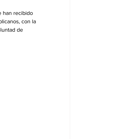
e han recibido 
NAS
blicanos, con la 
oluntad de 
OLÍTICA