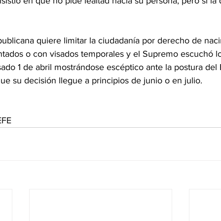
nsistió en que no pide lealtad hacia su persona, pero sí la
ublicana quiere limitar la ciudadanía por derecho de naci
tados o con visados temporales y el Supremo escuchó l
sado 1 de abril mostrándose escéptico ante la postura del 
ue su decisión llegue a principios de junio o en julio.
EFE