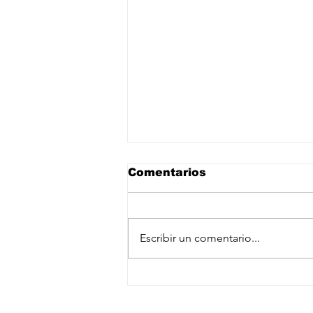
Comentarios
Escribir un comentario...
Casa Blanca niega
choque entre Trump y
Suscríbete a nuestro newslet
Hegseth por escasez de