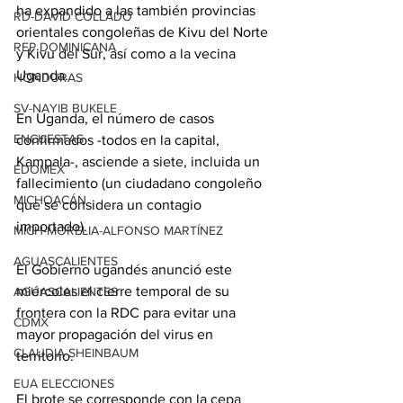
ha expandido a las también provincias 
RD-DAVID COLLADO
orientales congoleñas de Kivu del Norte 
REP DOMINICANA
y Kivu del Sur, así como a la vecina 
Uganda.
HONDURAS
SV-NAYIB BUKELE
En Uganda, el número de casos 
ENCUESTAS
confirmados -todos en la capital, 
Kampala-, asciende a siete, incluida un 
EDOMEX
fallecimiento (un ciudadano congoleño 
MICHOACÁN
que se considera un contagio 
importado).
MICH-MORELIA-ALFONSO MARTÍNEZ
AGUASCALIENTES
El Gobierno ugandés anunció este 
miércoles el cierre temporal de su 
AGUASCALIENTES
frontera con la RDC para evitar una 
CDMX
mayor propagación del virus en 
CLAUDIA SHEINBAUM
territorio.
EUA ELECCIONES
El brote se corresponde con la cepa 