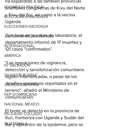
ha expandido a las también provincias 
EDOMEX23-POLÍTICA
orientales congoleñas de Kivu del Norte 
y Kivu del Sur, así como a la vecina 
ELECCIONES-NACION24
Uganda.
ELECCIONES-NACION24
Con base en pruebas de laboratorio, el 
JALISCO-ENRIQUE ALFARO
departamento informó de 17 muertes y 
INTERNACIONAL
121 casos “confirmados”.
AMÉRICA
“Las operaciones de vigilancia, 
EL SALVADOR
detección y sensibilización comunitaria 
SV-NAYIB BUKELE
siguen intensificadas, a pesar de los 
desafíos operativos reportados en el 
JALISCO-ZAPOPAN
terreno”, añadió el Ministerio de 
REP DOMINICANA
comunicación.
NACIONAL MÉXICO
El brote se detectó en la provincia de 
RD-DAVID COLLADO
Ituri, fronteriza con Uganda y Sudán del 
GUATEMALA
Sur y epicentro de la epidemia, pero se 