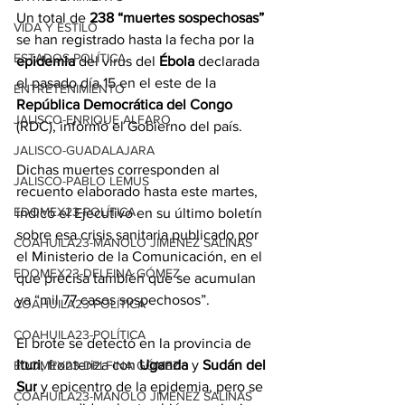
Un total de 
238 “muertes sospechosas”
VIDA Y ESTILO
se han registrado hasta la fecha por la 
ESTADOS-POLÍTICA
epidemia
 del virus del 
Ébola
 declarada 
el pasado día 15 en el este de la 
ENTRETENIMIENTO
República Democrática del Congo
JALISCO-ENRIQUE ALFARO
(RDC), informó el Gobierno del país.
JALISCO-GUADALAJARA
Dichas muertes corresponden al 
JALISCO-PABLO LEMUS
recuento elaborado hasta este martes, 
EDOMEX23-POLÍTICA
indicó el Ejecutivo en su último boletín 
sobre esa crisis sanitaria publicado por 
COAHUILA23-MANOLO JIMÉNEZ SALINAS
el Ministerio de la Comunicación, en el 
EDOMEX23-DELFINA GÓMEZ
que precisa también que se acumulan 
ya “mil 77 casos sospechosos”.
COAHUILA23-POLÍTICA
COAHUILA23-POLÍTICA
El brote se detectó en la provincia de 
Ituri
, fronteriza con 
Uganda
 y
 Sudán del 
EDOMEX23-DELFINA GÓMEZ
Sur
 y epicentro de la epidemia, pero se 
COAHUILA23-MANOLO JIMÉNEZ SALINAS