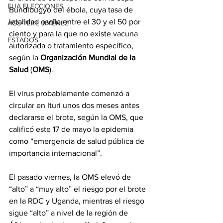
EUA ELECCIONES
Bundibugyo del ébola, cuya tasa de 
letalidad oscila entre el 30 y el 50 por 
AGS-TERE JIMÉNEZ
ciento y para la que no existe vacuna 
ESTADOS
autorizada o tratamiento específico, 
según la 
Organización Mundial de la 
Salud
 (
OMS
).
El virus probablemente comenzó a 
circular en Ituri unos dos meses antes 
declararse el brote, según la OMS, que 
calificó este 17 de mayo la epidemia 
como “emergencia de salud pública de 
importancia internacional”.
El pasado viernes, la OMS elevó de 
“alto” a “muy alto” el riesgo por el brote 
en la RDC y Uganda, mientras el riesgo 
sigue “alto” a nivel de la región de 