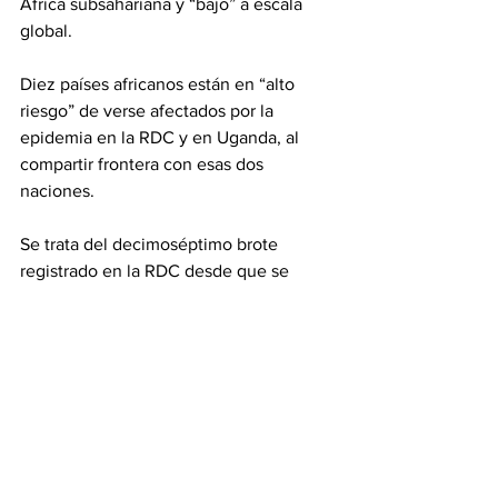
África subsahariana y “bajo” a escala 
global.
Diez países africanos están en “alto 
riesgo” de verse afectados por la 
epidemia en la RDC y en Uganda, al 
compartir frontera con esas dos 
naciones.
Se trata del decimoséptimo brote 
registrado en la RDC desde que se 
detectó el virus por primera vez en 1976.
El virus del Ébola se transmite por 
contacto directo con fluidos corporales 
de personas o animales infectados y 
causa fiebre hemorrágica grave, 
vómitos, diarrea y hemorragias internas.