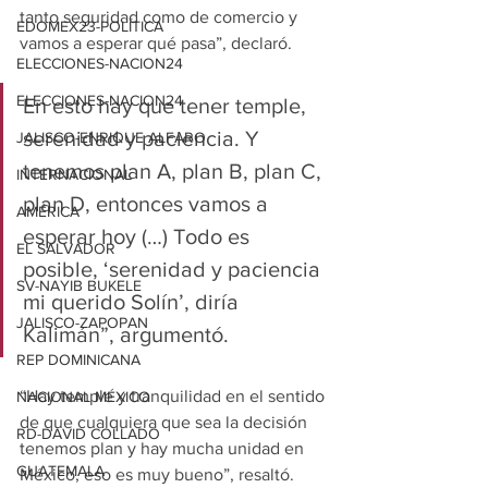
tanto seguridad como de comercio y 
EDOMEX23-POLÍTICA
vamos a esperar qué pasa”, declaró.
ELECCIONES-NACION24
ELECCIONES-NACION24
En esto hay que tener temple, 
serenidad y paciencia. Y 
JALISCO-ENRIQUE ALFARO
tenemos plan A, plan B, plan C, 
INTERNACIONAL
plan D, entonces vamos a 
AMÉRICA
esperar hoy (…) Todo es 
EL SALVADOR
posible, ‘serenidad y paciencia 
SV-NAYIB BUKELE
mi querido Solín’, diría 
JALISCO-ZAPOPAN
Kalimán”, argumentó.
REP DOMINICANA
“Hay temple y tranquilidad en el sentido 
NACIONAL MÉXICO
de que cualquiera que sea la decisión 
RD-DAVID COLLADO
tenemos plan y hay mucha unidad en 
GUATEMALA
México, eso es muy bueno”, resaltó.