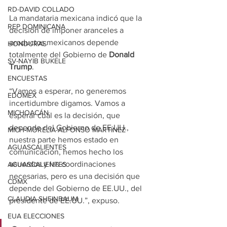
RD-DAVID COLLADO
La mandataria mexicana indicó que la 
REP DOMINICANA
decisión de imponer aranceles a 
productos mexicanos depende 
HONDURAS
totalmente del Gobierno de
 Donald 
SV-NAYIB BUKELE
Trump
.
ENCUESTAS
“Vamos a esperar, no generemos 
EDOMEX
incertidumbre digamos. Vamos a 
MICHOACÁN
esperar cuál es la decisión, que 
depende del Gobierno de EE.UU., 
MICH-MORELIA-ALFONSO MARTÍNEZ
nuestra parte hemos estado en 
AGUASCALIENTES
comunicación, hemos hecho los 
acuerdos y las coordinaciones 
AGUASCALIENTES
necesarias, pero es una decisión que 
CDMX
depende del Gobierno de EE.UU., del 
CLAUDIA SHEINBAUM
presidente de EE.UU.”, expuso.
EUA ELECCIONES