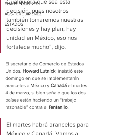
Cualquiera que sea esta 
EUA ELECCIONES
decisión, pues nosotros 
AGS-TERE JIMÉNEZ
también tomaremos nuestras 
ESTADOS
decisiones y hay plan, hay 
unidad en México, eso nos 
fortalece mucho”, dijo.
El secretario de Comercio de Estados 
Unidos, 
Howard Lutnick
, insistió este 
domingo en que se implementarán 
aranceles a México y 
Canadá
 el martes 
4 de marzo, si bien señaló que los dos 
países están haciendo un “trabajo 
razonable” contra el 
fentanilo
.
El martes habrá aranceles para 
México y Canadá. Vamos a 