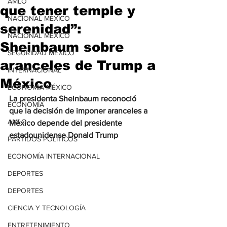
AMLO
que tener temple y
NACIONAL MÉXICO
serenidad”:
NACIONAL MÉXICO
Sheinbaum sobre
SEGURIDAD MÉXICO
aranceles de Trump a
INTERNACIONAL
México
ECONOMÍA MÉXICO
La presidenta Sheinbaum reconoció 
ECONOMÍA
que la decisión de imponer aranceles a 
AMLO
México depende del presidente 
estadounidense Donald Trump
PARTIDOS POLÍTICOS
ECONOMÍA INTERNACIONAL
DEPORTES
DEPORTES
CIENCIA Y TECNOLOGÍA
ENTRETENIMIENTO