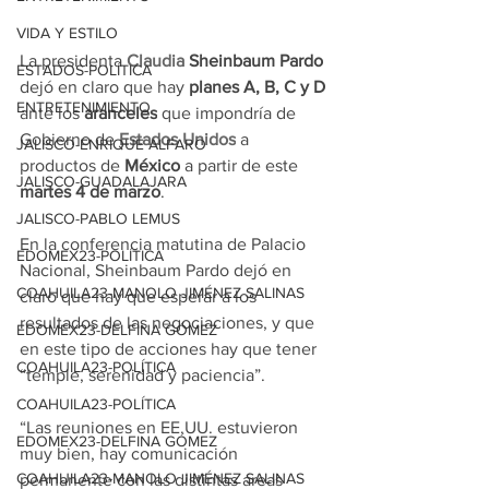
VIDA Y ESTILO
La presidenta 
Claudia
 Sheinbaum Pardo
ESTADOS-POLÍTICA
dejó en claro que hay 
planes A, B, C y D
ENTRETENIMIENTO
ante los 
aranceles
 que impondría de 
Gobierno de 
Estados Unidos
 a 
JALISCO-ENRIQUE ALFARO
productos de 
México
 a partir de este 
JALISCO-GUADALAJARA
martes 4 de marzo
.
JALISCO-PABLO LEMUS
En la conferencia matutina de Palacio 
EDOMEX23-POLÍTICA
Nacional, Sheinbaum Pardo dejó en 
COAHUILA23-MANOLO JIMÉNEZ SALINAS
claro que hay que esperar a los 
resultados de las negociaciones, y que 
EDOMEX23-DELFINA GÓMEZ
en este tipo de acciones hay que tener 
COAHUILA23-POLÍTICA
“temple, serenidad y paciencia”.
COAHUILA23-POLÍTICA
“Las reuniones en EE.UU. estuvieron 
EDOMEX23-DELFINA GÓMEZ
muy bien, hay comunicación 
COAHUILA23-MANOLO JIMÉNEZ SALINAS
permanente con las distintas áreas 