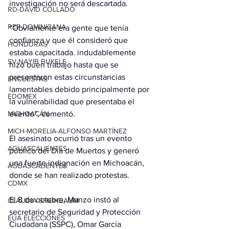
investigación no será descartada.
RD-DAVID COLLADO
REP DOMINICANA
“Obviamente era gente que tenía 
confianza y que él consideró que 
HONDURAS
estaba capacitada. indudablemente 
SV-NAYIB BUKELE
hizo buen trabajo hasta que se 
presentaron estas circunstancias 
ENCUESTAS
lamentables debido principalmente por 
EDOMEX
la vulnerabilidad que presentaba el 
evento”, comentó.
MICHOACÁN
MICH-MORELIA-ALFONSO MARTÍNEZ
El asesinato ocurrió tras un evento 
AGUASCALIENTES
público del Día de Muertos y generó 
una fuerte indignación en Michoacán, 
AGUASCALIENTES
donde se han realizado protestas.
CDMX
El 8 de octubre, Manzo instó al 
CLAUDIA SHEINBAUM
secretario de Seguridad y Protección 
EUA ELECCIONES
Ciudadana (SSPC), Omar García 