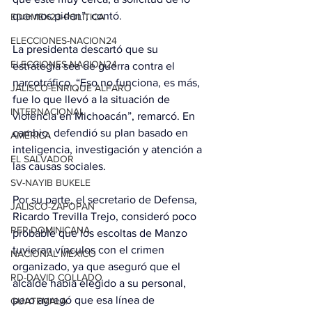
que nos pidan”, contó.
EDOMEX23-POLÍTICA
ELECCIONES-NACION24
La presidenta descartó que su 
ELECCIONES-NACION24
estrategia sea de guerra contra el 
narcotráfico. “Eso no funciona, es más, 
JALISCO-ENRIQUE ALFARO
fue lo que llevó a la situación de 
INTERNACIONAL
violencia en Michoacán”, remarcó. En 
cambio, defendió su plan basado en 
AMÉRICA
inteligencia, investigación y atención a 
EL SALVADOR
las causas sociales.
SV-NAYIB BUKELE
Por su parte, el secretario de Defensa, 
JALISCO-ZAPOPAN
Ricardo Trevilla Trejo, consideró poco 
REP DOMINICANA
probable que los escoltas de Manzo 
tuvieran vínculos con el crimen 
NACIONAL MÉXICO
organizado, ya que aseguró que el 
RD-DAVID COLLADO
alcalde había elegido a su personal, 
pero agregó que esa línea de 
GUATEMALA