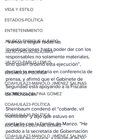
VIDA Y ESTILO
ESTADOS-POLÍTICA
ENTRETENIMIENTO
JALISCO-ENRIQUE ALFARO
“Vamos a seguir todas las 
investigaciones hasta poder dar con los 
JALISCO-GUADALAJARA
responsables no solamente materiales, 
JALISCO-PABLO LEMUS
sino quien ordenó esta ejecución”, 
declaró la mandataria en conferencia de 
EDOMEX23-POLÍTICA
prensa, y afirmó que el Gabinete de 
COAHUILA23-MANOLO JIMÉNEZ SALINAS
Seguridad está apoyando a la Fiscalía 
de Michoacán.
EDOMEX23-DELFINA GÓMEZ
COAHUILA23-POLÍTICA
Sheinbaum condenó el “cobarde, vil 
COAHUILA23-POLÍTICA
homicidio” y dijo que estuvo en 
contacto con la familia de Manzo. “He 
EDOMEX23-DELFINA GÓMEZ
pedido a la secretaria de Gobernación 
COAHUILA23-MANOLO JIMÉNEZ SALINAS
que esté muy cerca, a solicitud de lo 