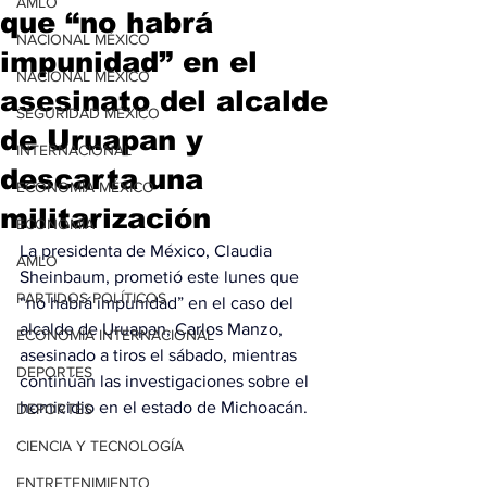
AMLO
que “no habrá
NACIONAL MÉXICO
impunidad” en el
NACIONAL MÉXICO
asesinato del alcalde
SEGURIDAD MÉXICO
de Uruapan y
INTERNACIONAL
descarta una
ECONOMÍA MÉXICO
militarización
ECONOMÍA
La presidenta de México, Claudia 
AMLO
Sheinbaum, prometió este lunes que 
PARTIDOS POLÍTICOS
“no habrá impunidad” en el caso del 
alcalde de Uruapan, Carlos Manzo, 
ECONOMÍA INTERNACIONAL
asesinado a tiros el sábado, mientras 
DEPORTES
continúan las investigaciones sobre el 
homicidio en el estado de Michoacán.
DEPORTES
CIENCIA Y TECNOLOGÍA
ENTRETENIMIENTO