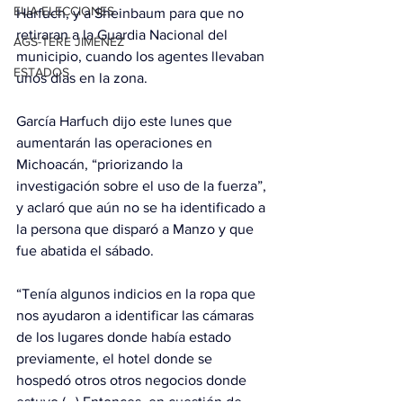
EUA ELECCIONES
Harfuch, y a Sheinbaum para que no 
retiraran a la Guardia Nacional del 
AGS-TERE JIMÉNEZ
municipio, cuando los agentes llevaban 
ESTADOS
unos días en la zona.
García Harfuch dijo este lunes que 
aumentarán las operaciones en 
Michoacán, “priorizando la 
investigación sobre el uso de la fuerza”, 
y aclaró que aún no se ha identificado a 
la persona que disparó a Manzo y que 
fue abatida el sábado.
“Tenía algunos indicios en la ropa que 
nos ayudaron a identificar las cámaras 
de los lugares donde había estado 
previamente, el hotel donde se 
hospedó otros otros negocios donde 
estuvo (…) Entonces, en cuestión de 