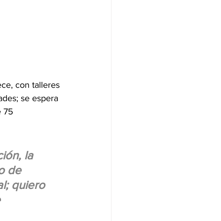
ce, con talleres 
ades; se espera 
e 75 
ón, la 
o de 
l; quiero 
 
 