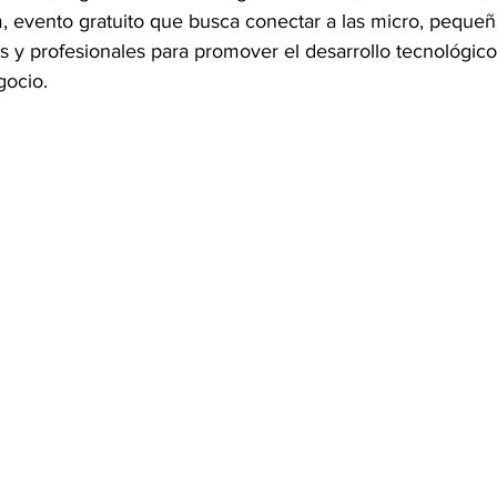
 evento gratuito que busca conectar a las micro, peque
 y profesionales para promover el desarrollo tecnológico 
OMEX23-POLÍTICA
COAHUILA23-MANOLO JIMÉNEZ SALI
ocio. 
COAHUILA23-POLÍTICA
COAHUILA23-POLÍTICA
COAHUILA23-MANOLO JIMÉNEZ SALINAS
EDOMEX23-P
ELECCIONES-NACION24