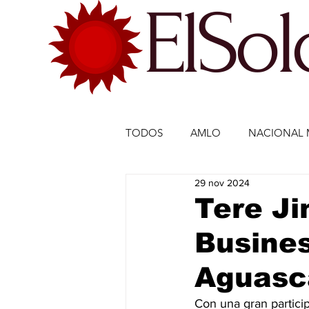
ElSo
TODOS
AMLO
NACIONAL 
29 nov 2024
ECONOMÍA MÉXICO
ECO
Tere Ji
Busine
DEPORTES
DEPORTES
Aguasc
ESTADOS-POLÍTICA
ENTR
Con una gran partici