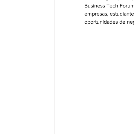
Business Tech Forum,
empresas, estudiantes
JALISCO-PABLO LEMUS
ED
oportunidades de neg
EDOMEX23-DELFINA GÓMEZ
EDOMEX23-DELFINA GÓMEZ
ELECCIONES-NACION24