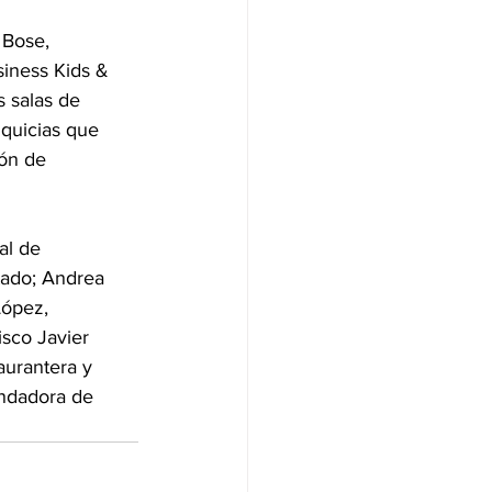
 Bose, 
iness Kids & 
 salas de 
quicias que 
ón de 
al de 
tado; Andrea 
López, 
sco Javier 
aurantera y 
ndadora de 