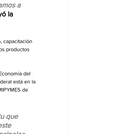
vamos a 
ó la 
, capacitación 
os productos 
 Economía del 
eral está en la 
s MIPYMES de 
tu que 
ste 