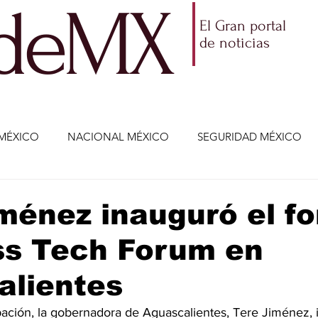
ldeMX
El Gran portal
de noticias
MÉXICO
NACIONAL MÉXICO
SEGURIDAD MÉXICO
NOMÍA
AMLO
PARTIDOS POLÍTICOS
ECONOMÍA
ménez inauguró el fo
ss Tech Forum en
CIENCIA Y TECNOLOGÍA
ENTRETENIMIENTO
VIDA
alientes
ETENIMIENTO
JALISCO-ENRIQUE ALFARO
JALISCO-
pación, la gobernadora de Aguascalientes, Tere Jiménez, 