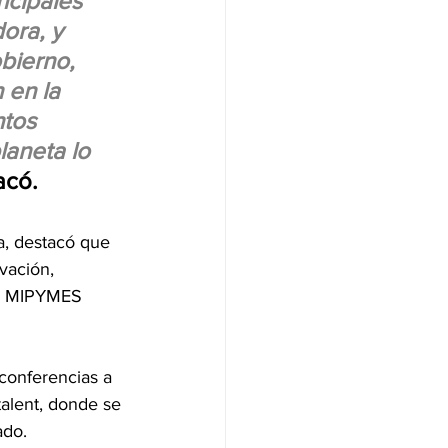
ncipales 
ora, y 
bierno, 
 en la 
tos 
laneta lo 
acó. 
a, destacó que 
vación, 
as MIPYMES 
conferencias a 
alent, donde se 
ado. 