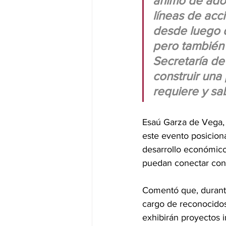
ánimo de adop
líneas de acc
desde luego q
pero también 
Secretaría de
construir una
requiere y sa
Esaú Garza de Vega, 
este evento posicion
desarrollo económico
puedan conectar con 
Comentó que, durante
cargo de reconocidos
exhibirán proyectos i