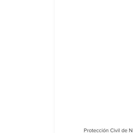
JALISCO-PABLO LEMUS
ED
EDOMEX23-DELFINA GÓMEZ
EDOMEX23-DELFINA GÓMEZ
ELECCIONES-NACION24
Protección Civil de 