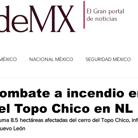
ldeMX
El Gran portal
de noticias
MÉXICO
NACIONAL MÉXICO
SEGURIDAD MÉXICO
NOMÍA
AMLO
PARTIDOS POLÍTICOS
ECONOMÍA
ombate a incendio e
el Topo Chico en NL
CIENCIA Y TECNOLOGÍA
ENTRETENIMIENTO
VIDA
suma 8.5 hectáreas afectadas del cerro del Topo Chico, in
Nuevo León
ETENIMIENTO
JALISCO-ENRIQUE ALFARO
JALISCO-