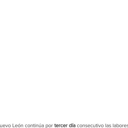
OMEX23-POLÍTICA
COAHUILA23-MANOLO JIMÉNEZ SALI
COAHUILA23-POLÍTICA
COAHUILA23-POLÍTICA
COAHUILA23-MANOLO JIMÉNEZ SALINAS
EDOMEX23-P
ELECCIONES-NACION24
Nuevo León continúa por 
tercer día
 consecutivo las labore