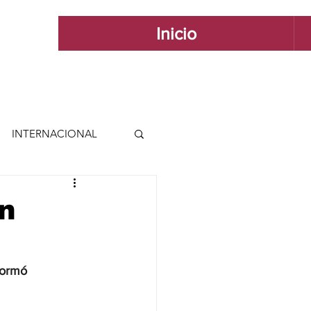
Inicio
INTERNACIONAL
 INTERNACIONAL
n
 Y ESTILO
formó 
GUADALAJARA