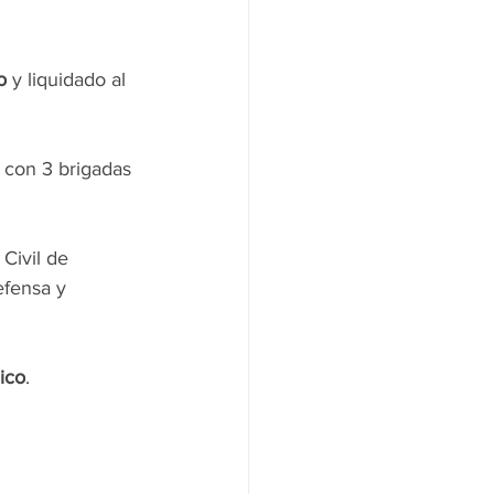
o
 y liquidado al 
 con 3 brigadas 
Civil de 
efensa y 
ico
.