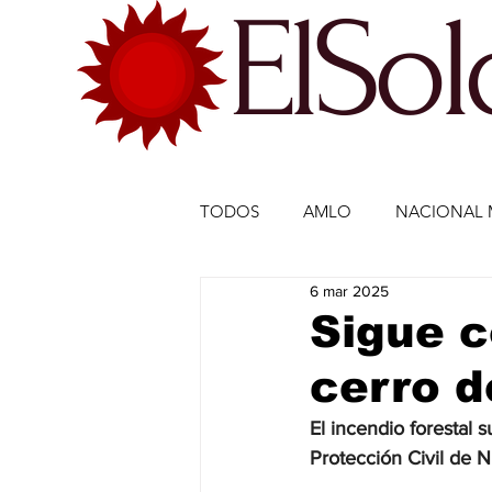
ElSo
TODOS
AMLO
NACIONAL 
6 mar 2025
ECONOMÍA MÉXICO
ECO
Sigue c
cerro d
DEPORTES
DEPORTES
El incendio forestal 
Protección Civil de 
ESTADOS-POLÍTICA
ENTR