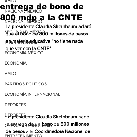
AMLO
entrega de bono de
NACIONAL MÉXICO
800 mdp a la CNTE
NACIONAL MÉXICO
La presidenta Claudia Sheinbaum aclaró 
SEGURIDAD MÉXICO
que el bono de 800 millones de pesos 
en materia educativa “no tiene nada 
INTERNACIONAL
que ver con la CNTE”
ECONOMÍA MÉXICO
ECONOMÍA
AMLO
PARTIDOS POLÍTICOS
ECONOMÍA INTERNACIONAL
DEPORTES
DEPORTES
La
 presidenta Claudia Sheinbaum
 negó 
la entrega de un 
bono
 de 
800 millones 
CIENCIA Y TECNOLOGÍA
de pesos
 a la 
Coordinadora Nacional de 
ENTRETENIMIENTO