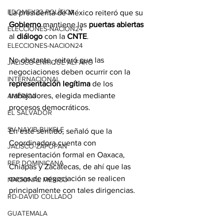
EDOMEX23-POLÍTICA
La presidenta de México reiteró que su 
Gobierno
 mantiene las 
puertas abiertas
ELECCIONES-NACION24
al 
diálogo
 con la 
CNTE
.
ELECCIONES-NACION24
No obstante, reiteró que las 
JALISCO-ENRIQUE ALFARO
negociaciones deben ocurrir con la 
INTERNACIONAL
representación legítima
 de los 
trabajadores, elegida mediante 
AMÉRICA
procesos democráticos.
EL SALVADOR
SV-NAYIB BUKELE
En este sentido, señaló que la 
Coordinadora cuenta con 
JALISCO-ZAPOPAN
representación formal en Oaxaca, 
REP DOMINICANA
Chiapas y Zacatecas, de ahí que las 
mesas de negociación se realicen 
NACIONAL MÉXICO
principalmente con tales dirigencias.
RD-DAVID COLLADO
GUATEMALA