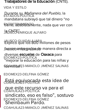
Trabajadores de la Educación
 (CNTE).
VIDA Y ESTILO
Durante su 
Mañanera del Pueblo
, la 
ESTADOS-POLÍTICA
mandataria subrayó que tal dinero “no 
ENTRETENIMIENTO
tiene, absolutamente, nada que ver con 
la CNTE”.
JALISCO-ENRIQUE ALFARO
JALISCO-GUADALAJARA
Explicó que los 800 millones de pesos 
fueron entregados de manera directa a 
JALISCO-PABLO LEMUS
diversas 
escuelas
 de 
Oaxaca
 para 
EDOMEX23-POLÍTICA
“mejorar la educación para las niñas y 
COAHUILA23-MANOLO JIMÉNEZ SALINAS
los niños”.
EDOMEX23-DELFINA GÓMEZ
Está equivocada esta idea de 
COAHUILA23-POLÍTICA
que este recurso va para el 
COAHUILA23-POLÍTICA
sindicato, eso es falso”, sostuvo 
EDOMEX23-DELFINA GÓMEZ
Sheinbaum Pardo.
COAHUILA23-MANOLO JIMÉNEZ SALINAS