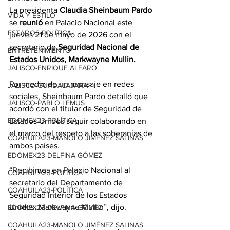
La presidenta 
Claudia
 Sheinbaum Pardo
VIDA Y ESTILO
se 
reunió
 en Palacio Nacional este 
ESTADOS-POLÍTICA
jueves 21 de mayo de 2026 con el 
secretario de
 Seguridad Nacional de 
ENTRETENIMIENTO
Estados Unidos, Markwayne Mullin.
JALISCO-ENRIQUE ALFARO
Por medio de un mensaje en redes 
JALISCO-GUADALAJARA
sociales, Sheinbaum Pardo detalló que 
JALISCO-PABLO LEMUS
acordó con el titular de Seguridad de 
EDOMEX23-POLÍTICA
Estados Unidos seguir colaborando en 
el marco del respeto a las soberanías de 
COAHUILA23-MANOLO JIMÉNEZ SALINAS
ambos países.
EDOMEX23-DELFINA GÓMEZ
“Recibimos en Palacio Nacional al 
COAHUILA23-POLÍTICA
secretario del Departamento de 
COAHUILA23-POLÍTICA
Seguridad Interior de los Estados 
Unidos, Markwayne Mullin”, dijo.
EDOMEX23-DELFINA GÓMEZ
COAHUILA23-MANOLO JIMÉNEZ SALINAS