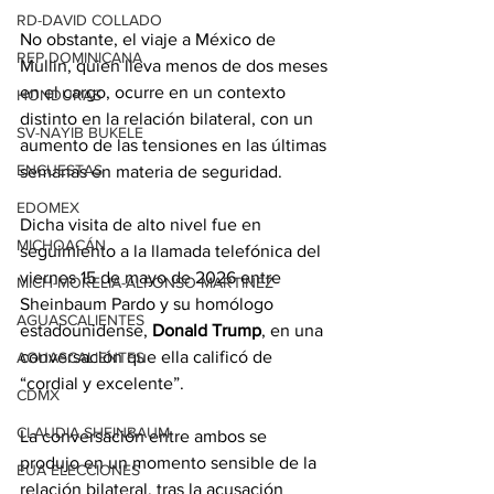
RD-DAVID COLLADO
No obstante, el viaje a México de 
REP DOMINICANA
Mullin, quien lleva menos de dos meses 
en el cargo, ocurre en un contexto 
HONDURAS
distinto en la relación bilateral, con un 
SV-NAYIB BUKELE
aumento de las tensiones en las últimas 
ENCUESTAS
semanas en materia de seguridad.
EDOMEX
Dicha visita de alto nivel fue en 
MICHOACÁN
seguimiento a la llamada telefónica del 
viernes 15 de mayo de 2026 entre 
MICH-MORELIA-ALFONSO MARTÍNEZ
Sheinbaum Pardo y su homólogo 
AGUASCALIENTES
estadounidense, 
Donald Trump
, en una 
conversación que ella calificó de 
AGUASCALIENTES
“cordial y excelente”.
CDMX
CLAUDIA SHEINBAUM
La conversación entre ambos se 
produjo en un momento sensible de la 
EUA ELECCIONES
relación bilateral, tras la acusación 