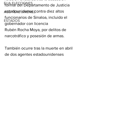
EUA ELECCIONES
formal del Departamento de Justicia 
estadounidense contra diez altos 
AGS-TERE JIMÉNEZ
funcionarios de Sinaloa, incluido el 
ESTADOS
gobernador con licencia 
Rubén Rocha Moya, por delitos de 
narcotráfico y posesión de armas.
También ocurre tras la muerte en abril 
de dos agentes estadounidenses 
durante un operativo para desmantelar 
un narcolaboratorio en Chihuahua.
Con información de López-Dóriga 
Digital