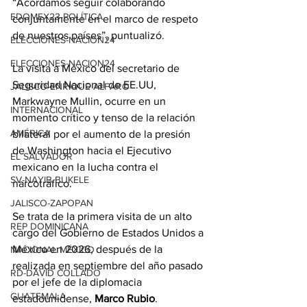
“Acordamos seguir colaborando 
EDOMEX23-POLÍTICA
conjuntamente en el marco de respeto 
de nuestros países”, puntualizó.
ELECCIONES-NACION24
ELECCIONES-NACION24
La visita a México del secretario de 
Seguridad Nacional de EE.UU, 
JALISCO-ENRIQUE ALFARO
Markwayne Mullin, ocurre en un 
INTERNACIONAL
momento crítico y tenso de la relación 
AMÉRICA
bilateral por el aumento de la presión 
de Washington hacia el Ejecutivo 
EL SALVADOR
mexicano en la lucha contra el 
SV-NAYIB BUKELE
narcotráfico.
JALISCO-ZAPOPAN
Se trata de la primera visita de un alto 
REP DOMINICANA
cargo del Gobierno de Estados Unidos a 
México en 2026, después de la 
NACIONAL MÉXICO
realizada en septiembre del año pasado 
RD-DAVID COLLADO
por el jefe de la diplomacia 
GUATEMALA
estadounidense, 
Marco Rubio
.