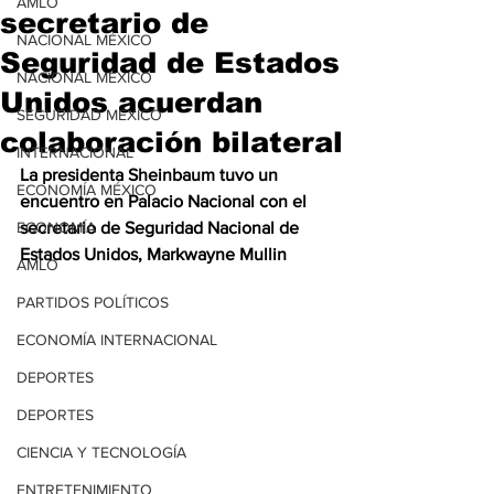
AMLO
secretario de
NACIONAL MÉXICO
Seguridad de Estados
NACIONAL MÉXICO
Unidos acuerdan
SEGURIDAD MÉXICO
colaboración bilateral
INTERNACIONAL
La presidenta Sheinbaum tuvo un 
ECONOMÍA MÉXICO
encuentro en Palacio Nacional con el 
ECONOMÍA
secretario de Seguridad Nacional de 
Estados Unidos, Markwayne Mullin
AMLO
PARTIDOS POLÍTICOS
ECONOMÍA INTERNACIONAL
DEPORTES
DEPORTES
CIENCIA Y TECNOLOGÍA
ENTRETENIMIENTO