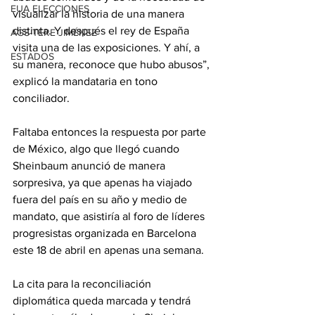
EUA ELECCIONES
visualizar la historia de una manera 
distinta. Y después el rey de España 
AGS-TERE JIMÉNEZ
visita una de las exposiciones. Y ahí, a 
ESTADOS
su manera, reconoce que hubo abusos”, 
explicó la mandataria en tono 
conciliador.
Faltaba entonces la respuesta por parte 
de México, algo que llegó cuando 
Sheinbaum anunció de manera 
sorpresiva, ya que apenas ha viajado 
fuera del país en su año y medio de 
mandato, que asistiría al foro de líderes 
progresistas organizada en Barcelona 
este 18 de abril en apenas una semana.
La cita para la reconciliación 
diplomática queda marcada y tendrá 