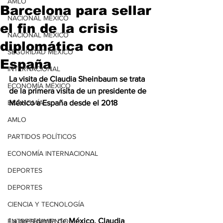
AMLO
Barcelona para sellar
NACIONAL MÉXICO
el fin de la crisis
NACIONAL MÉXICO
diplomática con
SEGURIDAD MÉXICO
España
INTERNACIONAL
La visita de Claudia Sheinbaum se trata 
ECONOMÍA MÉXICO
de la primera visita de un presidente de 
ECONOMÍA
México a España desde el 2018
AMLO
PARTIDOS POLÍTICOS
ECONOMÍA INTERNACIONAL
DEPORTES
DEPORTES
CIENCIA Y TECNOLOGÍA
La presidenta de 
México, 
Claudia
ENTRETENIMIENTO