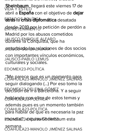
Sheinbaum
, llegará este viernes 17 de 
VIDA Y ESTILO
abril a 
España
 con el objetivo de 
dejar 
ESTADOS-POLÍTICA
atrás
 la
 crisis diplomática
 desatada 
desde 2019 por la petición de perdón a 
ENTRETENIMIENTO
Madrid por los abusos cometidos 
JALISCO-ENRIQUE ALFARO
durante la Conquista, que ha 
enturbiado las relaciones de dos socios 
JALISCO-GUADALAJARA
con importantes vínculos económicos, 
JALISCO-PABLO LEMUS
culturales y sociales.
EDOMEX23-POLÍTICA
“Me parece que es un momento para 
COAHUILA23-MANOLO JIMÉNEZ SALINAS
seguir dialogando (…) Por eso tomo la 
EDOMEX23-DELFINA GÓMEZ
decisión de ir a Barcelona. Y a seguir 
hablando con ellos de estos temas y 
COAHUILA23-POLÍTICA
además pues es un momento también 
COAHUILA23-POLÍTICA
para hablar de que es necesaria la paz 
mundial”, expuso Sheinbaum esta 
EDOMEX23-DELFINA GÓMEZ
semana.
COAHUILA23-MANOLO JIMÉNEZ SALINAS