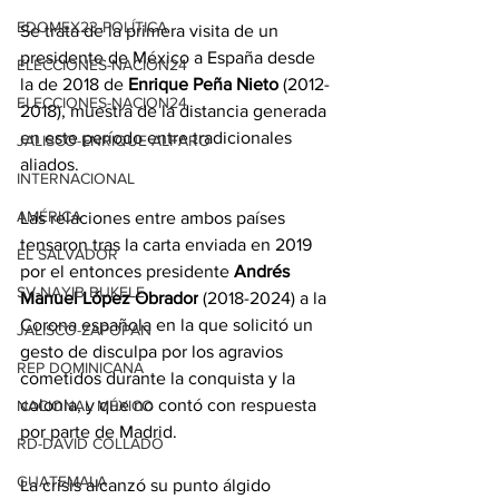
EDOMEX23-POLÍTICA
Se trata de la primera visita de un 
presidente de México a España desde 
ELECCIONES-NACION24
la de 2018 de 
Enrique Peña Nieto
 (2012-
ELECCIONES-NACION24
2018), muestra de la distancia generada 
en este período entre tradicionales 
JALISCO-ENRIQUE ALFARO
aliados.
INTERNACIONAL
AMÉRICA
Las relaciones entre ambos países 
tensaron tras la carta enviada en 2019 
EL SALVADOR
por el entonces presidente 
Andrés 
SV-NAYIB BUKELE
Manuel López Obrador
 (2018-2024) a la 
Corona española en la que solicitó un 
JALISCO-ZAPOPAN
gesto de disculpa por los agravios 
REP DOMINICANA
cometidos durante la conquista y la 
colonia, y que no contó con respuesta 
NACIONAL MÉXICO
por parte de Madrid.
RD-DAVID COLLADO
GUATEMALA
La crisis alcanzó su punto álgido 