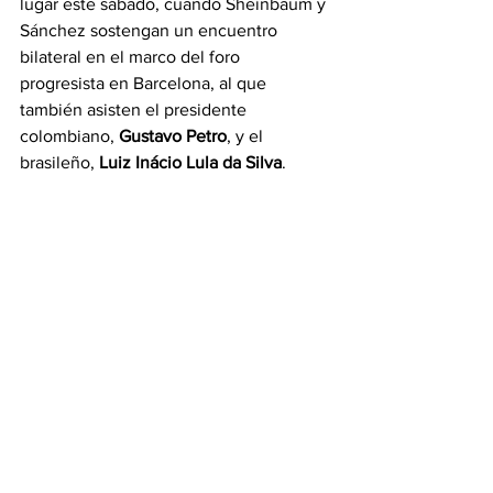
lugar este sábado, cuando Sheinbaum y 
Sánchez sostengan un encuentro 
bilateral en el marco del foro 
progresista en Barcelona, al que 
también asisten el presidente 
colombiano, 
Gustavo Petro
, y el 
brasileño,
 Luiz Inácio Lula da Silva
.
El reencuentro se produce en un 
momento complejo en América Latina 
en medio de un viraje hacia la derecha 
en gran parte de la región, con la 
llegada de líderes conservadores como 
Javier Milei, en Argentina; José Antonio 
Kast, en Chile, o Daniel Noboa, en 
Ecuador.
Con información de EFE