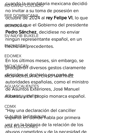
cuando la mandataria mexicana decidió 
RD-DAVID COLLADO
no invitar a su toma de posesión en 
REP DOMINICANA
octubre de 2024 al
 rey Felipe VI
, lo que 
provocó que el Gobierno del presidente 
HONDURAS
Pedro Sánchez
, decidiese no enviar 
SV-NAYIB BUKELE
ningún representante español, en un 
ENCUESTAS
hecho sin precedentes.
EDOMEX
En los últimos meses, sin embargo, se 
MICHOACÁN
produjeron diversos gestos claramente 
dirigidos al deshielo por parte de 
MICH-MORELIA-ALFONSO MARTÍNEZ
autoridades españolas, como el ministro 
AGUASCALIENTES
de Asuntos Exteriores, José Manuel 
Albares, y del propio monarca español.
AGUASCALIENTES
CDMX
“Hay una declaración del canciller 
CLAUDIA SHEINBAUM
español en donde habla por primera 
vez en la historia de la relación de los 
EUA ELECCIONES
abusos cometidos y de la necesidad de 