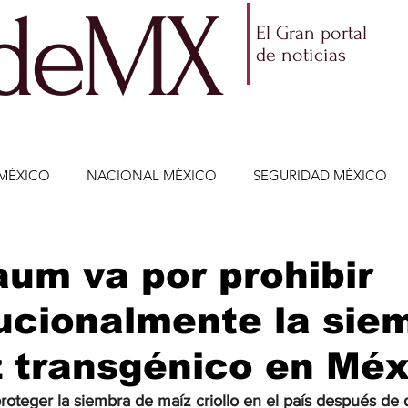
ldeMX
El Gran portal
de noticias
MÉXICO
NACIONAL MÉXICO
SEGURIDAD MÉXICO
NOMÍA
AMLO
PARTIDOS POLÍTICOS
ECONOMÍA
um va por prohibir
ucionalmente la sie
CIENCIA Y TECNOLOGÍA
ENTRETENIMIENTO
VIDA
 transgénico en Méx
ETENIMIENTO
JALISCO-ENRIQUE ALFARO
JALISCO-
oteger la siembra de maíz criollo en el país después de 