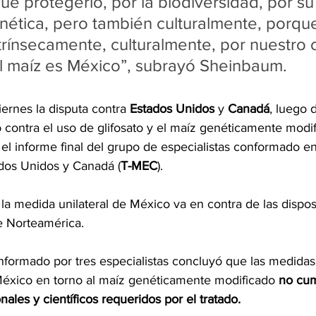
ue protegerlo, por la biodiversidad, por su
nética, pero también culturalmente, porqu
ntrínsecamente, culturalmente, por nuestro o
El maíz es México”, subrayó Sheinbaum.
ernes la disputa contra 
Estados Unidos
 y 
Canadá
, luego d
ó contra el uso de glifosato y el maíz genéticamente modif
el informe final del grupo de especialistas conformado en
dos Unidos y Canadá (
T-MEC
).
 la medida unilateral de México va en contra de las dispos
e Norteamérica.
formado por tres especialistas concluyó que las medidas
éxico en torno al maíz genéticamente modificado
 no cum
nales y científicos requeridos por el tratado.