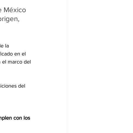
 
e México 
rigen, 
e la 
icado en el 
 el marco del 
iciones del 
 
plen con los 