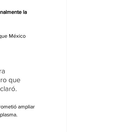
onalmente la 
que México 
 
ra 
aro que 
claró.
rometió ampliar 
oplasma.