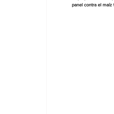
panel contra el maíz
JALISCO-PABLO LEMUS
ED
EDOMEX23-DELFINA GÓMEZ
EDOMEX23-DELFINA GÓMEZ
ELECCIONES-NACION24