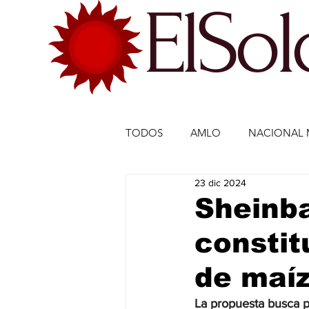
ElSo
TODOS
AMLO
NACIONAL 
23 dic 2024
ECONOMÍA MÉXICO
ECO
Sheinba
constit
DEPORTES
DEPORTES
de maíz
ESTADOS-POLÍTICA
ENTR
La propuesta busca pr