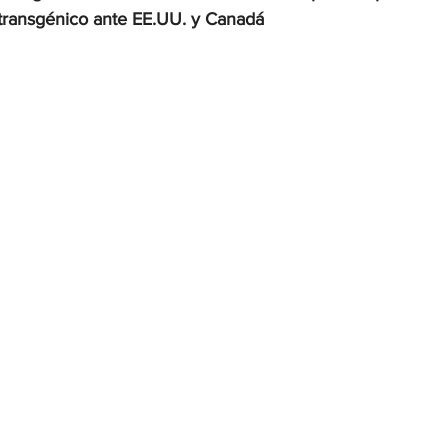
 transgénico ante EE.UU. y Canadá
OMEX23-POLÍTICA
COAHUILA23-MANOLO JIMÉNEZ SALI
COAHUILA23-POLÍTICA
COAHUILA23-POLÍTICA
COAHUILA23-MANOLO JIMÉNEZ SALINAS
EDOMEX23-P
ELECCIONES-NACION24