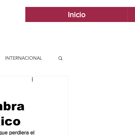
Inicio
INTERNACIONAL
 INTERNACIONAL
mbra
 Y ESTILO
ico
GUADALAJARA
que perdiera el 