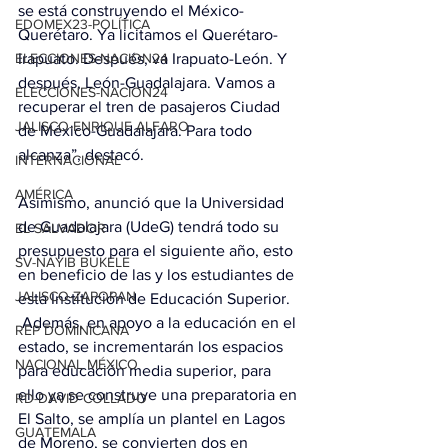
se está construyendo el México-
EDOMEX23-POLÍTICA
Querétaro. Ya licitamos el Querétaro-
Irapuato. Después, va Irapuato-León. Y 
ELECCIONES-NACION24
después, León-Guadalajara. Vamos a 
ELECCIONES-NACION24
recuperar el tren de pasajeros Ciudad 
JALISCO-ENRIQUE ALFARO
de México-Guadalajara. Para todo 
alcanza”, destacó.
INTERNACIONAL
AMÉRICA
Asimismo, anunció que la Universidad 
de Guadalajara (UdeG) tendrá todo su 
EL SALVADOR
presupuesto para el siguiente año, esto 
SV-NAYIB BUKELE
en beneficio de las y los estudiantes de 
JALISCO-ZAPOPAN
esta Institución de Educación Superior. 
 Además, en apoyo a la educación en el 
REP DOMINICANA
estado, se incrementarán los espacios 
NACIONAL MÉXICO
para educación media superior, para 
ello ya se construye una preparatoria en 
RD-DAVID COLLADO
El Salto, se amplía un plantel en Lagos 
GUATEMALA
de Moreno, se convierten dos en 