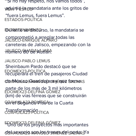
“Si no hay respeto, nos vamos todos”, 
advirtió la mandataria ante los gritos de 
VIDA Y ESTILO
“fuera Lemus, fuera Lemus”.
ESTADOS-POLÍTICA
Durante su discurso, la mandataria se 
ENTRETENIMIENTO
comprometió a arreglar todas las 
JALISCO-ENRIQUE ALFARO
carreteras de Jalisco, empezando con la 
JALISCO-GUADALAJARA
número 80 de Autlán.
JALISCO-PABLO LEMUS
Sheinbaum Pardo destacó que se 
EDOMEX23-POLÍTICA
recuperará el tren de pasajeros Ciudad 
de México-Guadalajara y que forma 
COAHUILA23-MANOLO JIMÉNEZ SALINAS
parte de los más de 3 mil kilómetros 
EDOMEX23-DELFINA GÓMEZ
(km) de vías férreas que se construirán 
COAHUILA23-POLÍTICA
en el Segundo Piso de la Cuarta 
Transformación. 
COAHUILA23-POLÍTICA
EDOMEX23-DELFINA GÓMEZ
“Uno de los proyectos más importantes 
del sexenio son los trenes del norte: Ya 
COAHUILA23-MANOLO JIMÉNEZ SALINAS