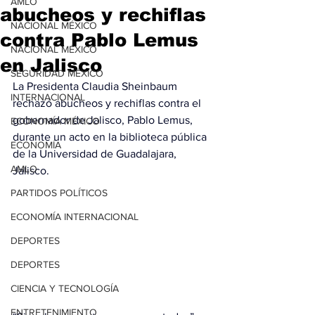
AMLO
abucheos y rechiflas
NACIONAL MÉXICO
contra Pablo Lemus
NACIONAL MÉXICO
en Jalisco
SEGURIDAD MÉXICO
La Presidenta Claudia Sheinbaum 
INTERNACIONAL
rechazó abucheos y rechiflas contra el 
gobernador de Jalisco, Pablo Lemus, 
ECONOMÍA MÉXICO
durante un acto en la biblioteca pública 
ECONOMÍA
de la Universidad de Guadalajara, 
AMLO
Jalisco.
PARTIDOS POLÍTICOS
ECONOMÍA INTERNACIONAL
DEPORTES
DEPORTES
CIENCIA Y TECNOLOGÍA
ENTRETENIMIENTO