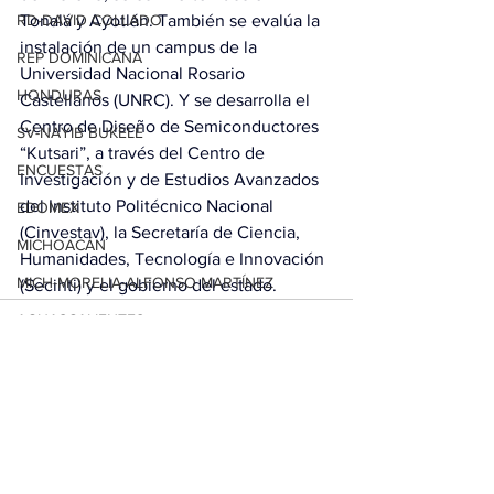
Tonalá y Ayotlán. También se evalúa la 
RD-DAVID COLLADO
instalación de un campus de la 
REP DOMINICANA
Universidad Nacional Rosario 
HONDURAS
Castellanos (UNRC). Y se desarrolla el 
Centro de Diseño de Semiconductores 
SV-NAYIB BUKELE
“Kutsari”, a través del Centro de 
ENCUESTAS
Investigación y de Estudios Avanzados 
del Instituto Politécnico Nacional 
EDOMEX
(Cinvestav), la Secretaría de Ciencia, 
MICHOACÁN
Humanidades, Tecnología e Innovación 
MICH-MORELIA-ALFONSO MARTÍNEZ
(Secihti) y el gobierno del estado. 
AGUASCALIENTES
AGUASCALIENTES
CDMX
Ver todo
Entradas relacionadas
CLAUDIA SHEINBAUM
EUA ELECCIONES