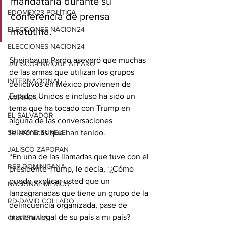
mandataria durante su 
EDOMEX23-POLÍTICA
conferencia de prensa 
ELECCIONES-NACION24
matutina.
ELECCIONES-NACION24
Sheinbaum Pardo aseveró que muchas 
JALISCO-ENRIQUE ALFARO
de las armas que utilizan los grupos 
INTERNACIONAL
delictivos en México provienen de 
Estados Unidos e incluso ha sido un 
AMÉRICA
tema que ha tocado con Trump en 
EL SALVADOR
alguna de las conversaciones 
telefónicas que han tenido.
SV-NAYIB BUKELE
JALISCO-ZAPOPAN
“En una de las llamadas que tuve con el 
REP DOMINICANA
presidente Trump, le decía, ‘¿Cómo 
puede explicar usted que un 
NACIONAL MÉXICO
lanzagranadas que tiene un grupo de la 
RD-DAVID COLLADO
delincuencia organizada, pase de 
manera ilegal de su país a mi país? 
GUATEMALA