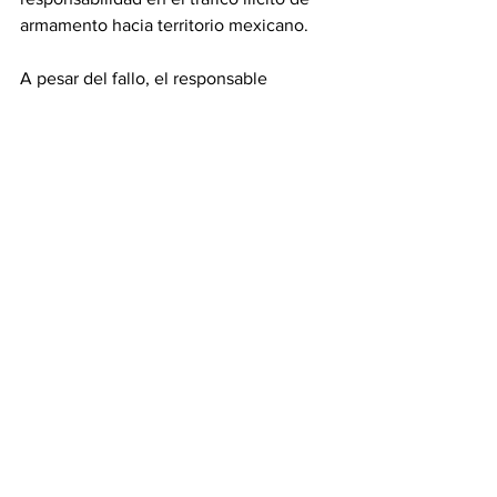
armamento hacia territorio mexicano.
A pesar del fallo, el responsable 
interino de la Oficina de Alcohol, 
Tabaco, Armas de Fuego y Explosivos 
(ATF, en inglés) de Estados Unidos, 
Daniel Driscoll, aseguró que la agencia 
que representa seguirá trabajando con 
los socios “para detener el flujo de 
armas peligrosas hacia los carteles 
mexicanos”.
Con información de EFE