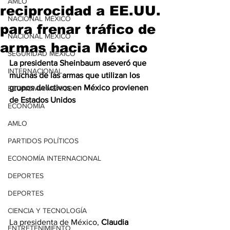
AMLO
reciprocidad a EE.UU.
NACIONAL MÉXICO
para frenar tráfico de
NACIONAL MÉXICO
armas hacia México
SEGURIDAD MÉXICO
La presidenta Sheinbaum aseveró que 
INTERNACIONAL
muchas de las armas que utilizan los 
grupos delictivos en México provienen 
ECONOMÍA MÉXICO
de Estados Unidos
ECONOMÍA
AMLO
PARTIDOS POLÍTICOS
ECONOMÍA INTERNACIONAL
DEPORTES
DEPORTES
CIENCIA Y TECNOLOGÍA
La presidenta de México, 
Claudia 
ENTRETENIMIENTO