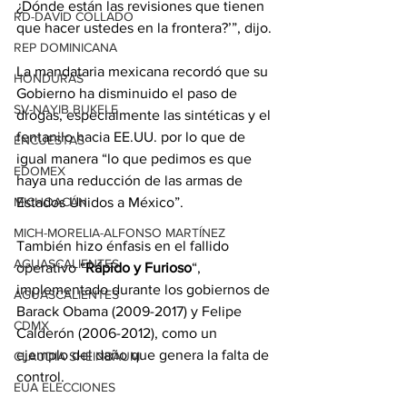
¿Dónde están las revisiones que tienen 
RD-DAVID COLLADO
que hacer ustedes en la frontera?’”, dijo.
REP DOMINICANA
La mandataria mexicana recordó que su 
HONDURAS
Gobierno ha disminuido el paso de 
SV-NAYIB BUKELE
drogas, especialmente las sintéticas y el 
fentanilo hacia EE.UU. por lo que de 
ENCUESTAS
igual manera “lo que pedimos es que 
EDOMEX
haya una reducción de las armas de 
Estados Unidos a México”.
MICHOACÁN
MICH-MORELIA-ALFONSO MARTÍNEZ
También hizo énfasis en el fallido 
AGUASCALIENTES
operativo “
Rápido y Furioso
“, 
implementado durante los gobiernos de 
AGUASCALIENTES
Barack Obama (2009-2017) y Felipe 
CDMX
Calderón (2006-2012), como un 
ejemplo del daño que genera la falta de 
CLAUDIA SHEINBAUM
control.
EUA ELECCIONES