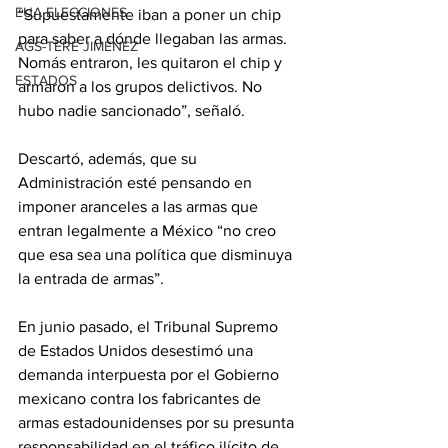
EUA ELECCIONES
“Supuestamente iban a poner un chip 
para saber a dónde llegaban las armas. 
AGS-TERE JIMÉNEZ
Nomás entraron, les quitaron el chip y 
ESTADOS
armaron a los grupos delictivos. No 
hubo nadie sancionado”, señaló.
Descartó, además, que su 
Administración esté pensando en 
imponer aranceles a las armas que 
entran legalmente a México “no creo 
que esa sea una política que disminuya 
la entrada de armas”.
En junio pasado, el Tribunal Supremo 
de Estados Unidos desestimó una 
demanda interpuesta por el Gobierno 
mexicano contra los fabricantes de 
armas estadounidenses por su presunta 
responsabilidad en el tráfico ilícito de 