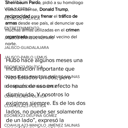
Sheinbaum Pardo
, pidió a su homólogo 
VIDA Y ESTILO
estadounidense, 
Donald Trump
, 
reciprocidad
 para 
frenar
 el 
tráfico de 
ESTADOS-POLÍTICA
armas
 desde ese país, al denunciar que 
ENTRETENIMIENTO
muchas armas utilizadas en el 
crimen 
organizado
 proceden del vecino del 
JALISCO-ENRIQUE ALFARO
norte.
JALISCO-GUADALAJARA
JALISCO-PABLO LEMUS
Hubo hace algunos meses una 
EDOMEX23-POLÍTICA
incautación importante que 
hizo Estados Unidos, pero 
COAHUILA23-MANOLO JIMÉNEZ SALINAS
después de eso en efecto ha 
EDOMEX23-DELFINA GÓMEZ
disminuido. Y nosotros lo 
COAHUILA23-POLÍTICA
exigimos siempre. Es de los dos 
COAHUILA23-POLÍTICA
lados, no puede ser solamente 
EDOMEX23-DELFINA GÓMEZ
de un lado”, expresó la 
COAHUILA23-MANOLO JIMÉNEZ SALINAS