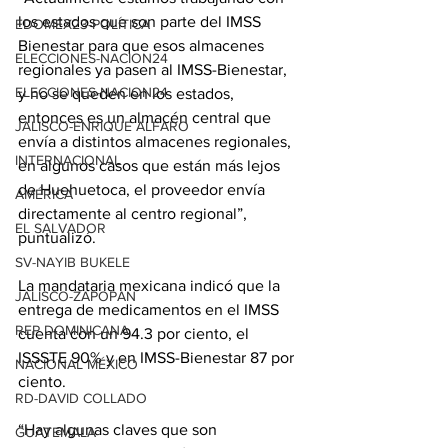
los estados que son parte del IMSS 
EDOMEX23-POLÍTICA
Bienestar para que esos almacenes 
ELECCIONES-NACION24
regionales ya pasen al IMSS-Bienestar, 
ELECCIONES-NACION24
y no se queden en los estados, 
entonces es un almacén central que 
JALISCO-ENRIQUE ALFARO
envía a distintos almacenes regionales, 
INTERNACIONAL
en algunos casos que están más lejos 
de Huehuetoca, el proveedor envía 
AMÉRICA
directamente al centro regional”, 
EL SALVADOR
puntualizó.
SV-NAYIB BUKELE
La mandataria mexicana indicó que la 
JALISCO-ZAPOPAN
entrega de medicamentos en el IMSS 
REP DOMINICANA
cuenta con un 94.3 por ciento, el 
ISSSTE 90% y en IMSS-Bienestar 87 por 
NACIONAL MÉXICO
ciento.
RD-DAVID COLLADO
“Hay algunas claves que son 
GUATEMALA