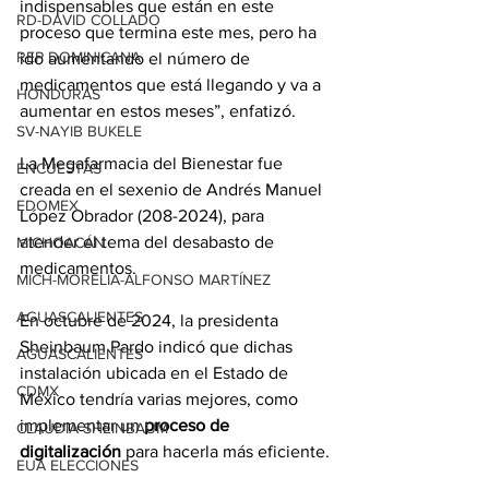
indispensables que están en este 
RD-DAVID COLLADO
proceso que termina este mes, pero ha 
REP DOMINICANA
ido aumentando el número de 
medicamentos que está llegando y va a 
HONDURAS
aumentar en estos meses”, enfatizó.
SV-NAYIB BUKELE
La Megafarmacia del Bienestar fue 
ENCUESTAS
creada en el sexenio de Andrés Manuel 
EDOMEX
López Obrador (208-2024), para 
atender el tema del desabasto de 
MICHOACÁN
medicamentos.
MICH-MORELIA-ALFONSO MARTÍNEZ
AGUASCALIENTES
En octubre de 2024,
 la presidenta 
Sheinbaum Pardo indicó que dichas 
AGUASCALIENTES
instalación ubicada en el Estado de 
CDMX
México tendría varias mejores, como 
implementar un 
proceso de 
CLAUDIA SHEINBAUM
digitalización
 para hacerla más eficiente.
EUA ELECCIONES