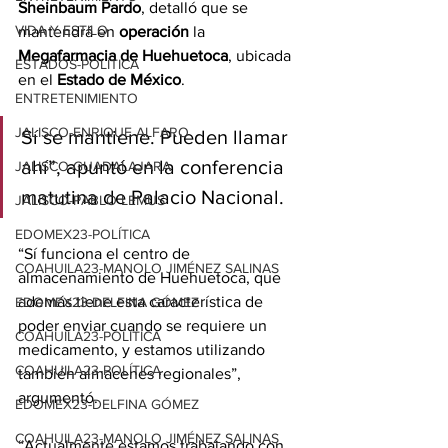
Sheinbaum Pardo
, detalló que se 
VIDA Y ESTILO
mantendrá en 
operación
 la 
Megafarmacia de Huehuetoca
, ubicada 
ESTADOS-POLÍTICA
en el 
Estado de México
.
ENTRETENIMIENTO
JALISCO-ENRIQUE ALFARO
Sí se mantiene. Pueden llamar 
ahí”, apuntó en la conferencia 
JALISCO-GUADALAJARA
matutina de Palacio Nacional.
JALISCO-PABLO LEMUS
EDOMEX23-POLÍTICA
“Sí funciona el centro de 
COAHUILA23-MANOLO JIMÉNEZ SALINAS
almacenamiento de Huehuetoca, que 
además tiene esta característica de 
EDOMEX23-DELFINA GÓMEZ
poder enviar cuando se requiere un 
COAHUILA23-POLÍTICA
medicamento, y estamos utilizando 
COAHUILA23-POLÍTICA
también almacenes regionales”, 
argumentó.
EDOMEX23-DELFINA GÓMEZ
COAHUILA23-MANOLO JIMÉNEZ SALINAS
“Actualmente estamos trabajando con 