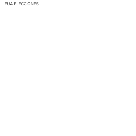
EUA ELECCIONES
Con información de López-Dóriga 
AGS-TERE JIMÉNEZ
Digital
ESTADOS
Ver todo
Entradas relacionadas