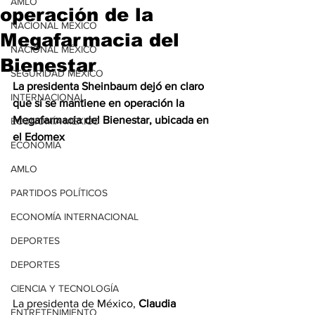
AMLO
operación de la
NACIONAL MÉXICO
Megafarmacia del
NACIONAL MÉXICO
Bienestar
SEGURIDAD MÉXICO
La presidenta Sheinbaum dejó en claro 
INTERNACIONAL
que sí se mantiene en operación la 
Megafarmacia del Bienestar, ubicada en 
ECONOMÍA MÉXICO
el Edomex
ECONOMÍA
AMLO
PARTIDOS POLÍTICOS
ECONOMÍA INTERNACIONAL
DEPORTES
DEPORTES
CIENCIA Y TECNOLOGÍA
La presidenta de México, 
Claudia
ENTRETENIMIENTO