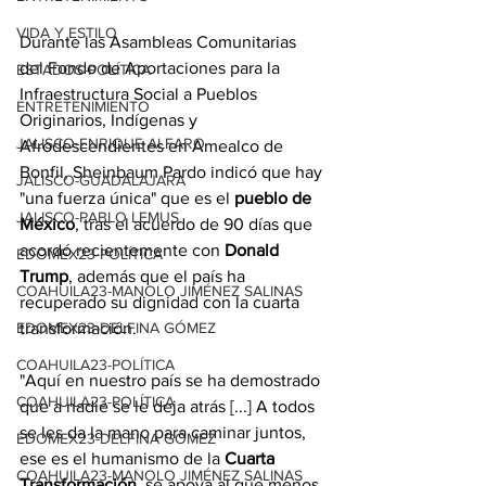
VIDA Y ESTILO
Durante las Asambleas Comunitarias 
del Fondo de Aportaciones para la 
ESTADOS-POLÍTICA
Infraestructura Social a Pueblos 
ENTRETENIMIENTO
Originarios, Indígenas y 
JALISCO-ENRIQUE ALFARO
Afrodescendientes en Amealco de 
Bonfil, Sheinbaum Pardo indicó que hay 
JALISCO-GUADALAJARA
"una fuerza única" que es el 
pueblo de 
JALISCO-PABLO LEMUS
México
, tras el acuerdo de 90 días que 
acordó recientemente con 
Donald 
EDOMEX23-POLÍTICA
Trump
, además que el país ha 
COAHUILA23-MANOLO JIMÉNEZ SALINAS
recuperado su dignidad con la cuarta 
transformación.
EDOMEX23-DELFINA GÓMEZ
COAHUILA23-POLÍTICA
"Aquí en nuestro país se ha demostrado 
COAHUILA23-POLÍTICA
que a nadie se le deja atrás [...] A todos 
se les da la mano para caminar juntos, 
EDOMEX23-DELFINA GÓMEZ
ese es el humanismo de la 
Cuarta 
COAHUILA23-MANOLO JIMÉNEZ SALINAS
Transformación
, se apoya al que menos 