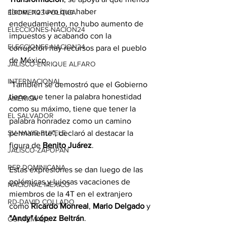
tiene, no tuvo que haber 
EDOMEX23-POLÍTICA
endeudamiento, no hubo aumento de 
ELECCIONES-NACION24
impuestos y acabando con la 
ELECCIONES-NACION24
corrupción hay recursos para el pueblo 
de México.
JALISCO-ENRIQUE ALFARO
INTERNACIONAL
"También se demostró que el Gobierno 
tiene que tener la palabra honestidad 
AMÉRICA
como su máximo, tiene que tener la 
EL SALVADOR
palabra honradez como un camino 
permanente", declaró al destacar la 
SV-NAYIB BUKELE
figura de 
Benito Juárez
.
JALISCO-ZAPOPAN
REP DOMINICANA
Estas expresiones se dan luego de las 
polémicas y lujosas vacaciones de 
NACIONAL MÉXICO
miembros de la 4T en el extranjero 
RD-DAVID COLLADO
como 
Ricardo Monreal
, 
Mario Delgado
 y 
"Andy" López Beltrán
.
GUATEMALA