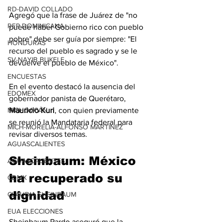
RD-DAVID COLLADO
Agregó que la frase de Juárez de "no 
REP DOMINICANA
puede haber Gobierno rico con pueblo 
pobre" debe ser guía por siempre: "El 
HONDURAS
recurso del pueblo es sagrado y se le 
SV-NAYIB BUKELE
devuelve el pueblo de México".
ENCUESTAS
En el evento destacó la ausencia del 
EDOMEX
gobernador panista de Querétaro, 
Mauricio Kuri
, con quien previamente 
MICHOACÁN
se reunió la Mandataria federal para 
MICH-MORELIA-ALFONSO MARTÍNEZ
revisar diversos temas.
AGUASCALIENTES
Sheinbaum: México 
AGUASCALIENTES
ha recuperado su 
CDMX
dignidad
CLAUDIA SHEINBAUM
EUA ELECCIONES
Sheinbaum Pardo aseguró que la 