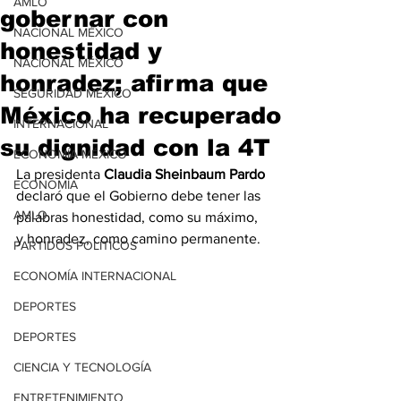
AMLO
gobernar con
NACIONAL MÉXICO
honestidad y
NACIONAL MÉXICO
honradez; afirma que
SEGURIDAD MÉXICO
México ha recuperado
INTERNACIONAL
su dignidad con la 4T
ECONOMÍA MÉXICO
La presidenta 
Claudia Sheinbaum Pardo 
ECONOMÍA
declaró que el Gobierno debe tener las 
AMLO
palabras honestidad, como su máximo, 
y honradez, como camino permanente.
PARTIDOS POLÍTICOS
ECONOMÍA INTERNACIONAL
DEPORTES
DEPORTES
CIENCIA Y TECNOLOGÍA
ENTRETENIMIENTO