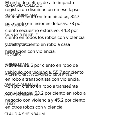
El resto de delitos de alto impacto 
RD-DAVID COLLADO
registraron disminución en ese lapso; 
REP DOMINICANA
23.9 por ciento en feminicidios, 32.7 
por ciento en lesiones dolosas, 78 por 
HONDURAS
ciento secuestro extorsivo, 44.3 por 
SV-NAYIB BUKELE
ciento en todos los robos con violencia 
y 56.8 por ciento en robo a casa 
ENCUESTAS
habitación con violencia.
EDOMEX
MICHOACÁN
Además, 32.6 por ciento en robo de 
vehículo con violencia, 55.7 por ciento 
MICH-MORELIA-ALFONSO MARTÍNEZ
en robo a transportista con violencia, 
AGUASCALIENTES
43.1 por ciento en robo a transeúnte 
con violencia, 53.2 por ciento en robo a 
AGUASCALIENTES
negocio con violencia y 45.2 por ciento 
CDMX
en otros robos con violencia.
CLAUDIA SHEINBAUM
EUA ELECCIONES
Con información de Milenio