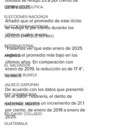
dolosos se redujo 23.8 por ciento de 
EDOMEX23-POLÍTICA
2018 a 2025.
ELECCIONES-NACION24
Añadió que el promedio de este ilícito 
ELECCIONES-NACION24
se redujo 12 por ciento durante los 
últimos cuatro meses.
JALISCO-ENRIQUE ALFARO
INTERNACIONAL
“Podemos ver que este enero de 2025 
registró el promedio más bajo en los 
AMÉRICA
últimos años. En comparación con 
EL SALVADOR
enero de 2019, la reducción es de 17.4”, 
SV-NAYIB BUKELE
destacó.
JALISCO-ZAPOPAN
De acuerdo con los datos que presentó 
REP DOMINICANA
en el Salón Tesorería, el delito de 
extorsión registra un incremento de 21.1 
NACIONAL MÉXICO
por ciento, de enero de 2019 a enero de 
RD-DAVID COLLADO
2025.
GUATEMALA