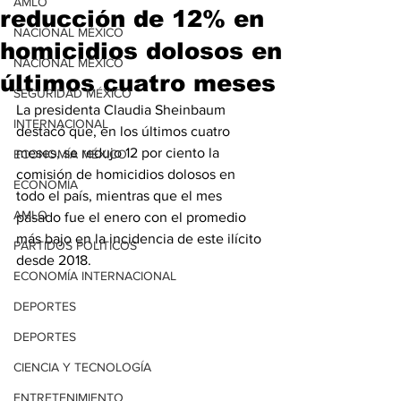
AMLO
reducción de 12% en
NACIONAL MÉXICO
homicidios dolosos en
NACIONAL MÉXICO
últimos cuatro meses
SEGURIDAD MÉXICO
La presidenta Claudia Sheinbaum 
INTERNACIONAL
destacó que, en los últimos cuatro 
meses, se redujo 12 por ciento la 
ECONOMÍA MÉXICO
comisión de homicidios dolosos en 
ECONOMÍA
todo el país, mientras que el mes 
AMLO
pasado fue el enero con el promedio 
más bajo en la incidencia de este ilícito 
PARTIDOS POLÍTICOS
desde 2018.
ECONOMÍA INTERNACIONAL
DEPORTES
DEPORTES
CIENCIA Y TECNOLOGÍA
ENTRETENIMIENTO