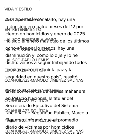
VIDA Y ESTILO
ESTADOS-POLÍTICA
“Es importante señalarlo, hay una 
reducción en cuatro meses del 12 por 
ENTRETENIMIENTO
ciento en homicidios y enero de 2025 
JALISCO-ENRIQUE ALFARO
ha sido el enero más bajo de los últimos 
ocho años por lo menos, hay una 
JALISCO-GUADALAJARA
disminución y, como lo dije y lo he 
JALISCO-PABLO LEMUS
dicho: vamos a seguir trabajando todos 
los días para construir la paz y la 
EDOMEX23-POLÍTICA
seguridad en nuestro país”, resaltó.
COAHUILA23-MANOLO JIMÉNEZ SALINAS
EDOMEX23-DELFINA GÓMEZ
En la conferencia de prensa mañanera 
en Palacio Nacional, la titular del 
COAHUILA23-POLÍTICA
Secretariado Ejecutivo del Sistema 
COAHUILA23-POLÍTICA
Nacional de Seguridad Pública, Marcela 
Figueroa, informó que el promedio 
EDOMEX23-DELFINA GÓMEZ
diario de víctimas por homicidios 
COAHUILA23-MANOLO JIMÉNEZ SALINAS