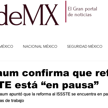
ldeMX
El Gran portal
de noticias
MÉXICO
NACIONAL MÉXICO
SEGURIDAD MÉXICO
NOMÍA
AMLO
PARTIDOS POLÍTICOS
ECONOMÍA
aum confirma que re
TE está “en pausa”
CIENCIA Y TECNOLOGÍA
ENTRETENIMIENTO
VIDA
aum apuntó que la reforma al ISSSTE se encuentra en pa
as de trabajo
ETENIMIENTO
JALISCO-ENRIQUE ALFARO
JALISCO-