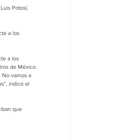
Luis Potosí, 
te a los 
te a los 
stros de México. 
. No vamos a 
”, indicó el 
ciban que 