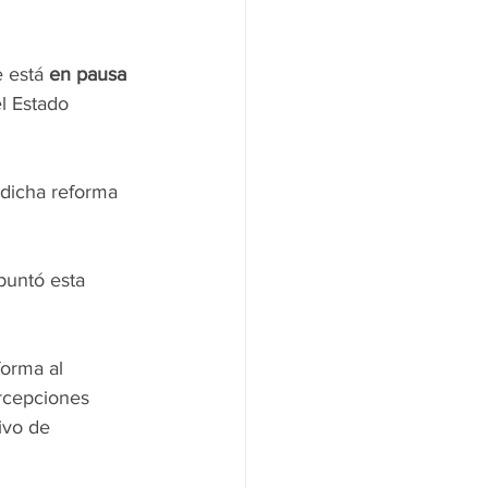
 está 
en pausa
l Estado 
dicha reforma 
puntó esta 
orma al 
ercepciones 
ivo de 