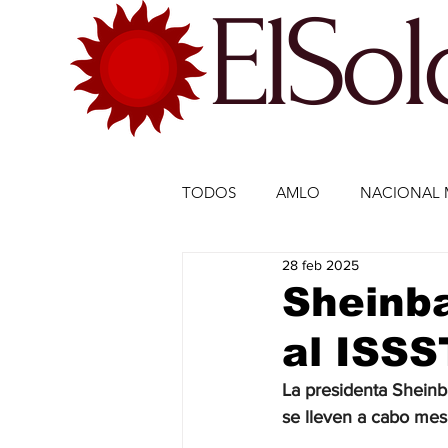
ElSo
TODOS
AMLO
NACIONAL 
28 feb 2025
ECONOMÍA MÉXICO
ECO
Sheinb
al ISSS
DEPORTES
DEPORTES
La presidenta Sheinb
se lleven a cabo mes
ESTADOS-POLÍTICA
ENTR