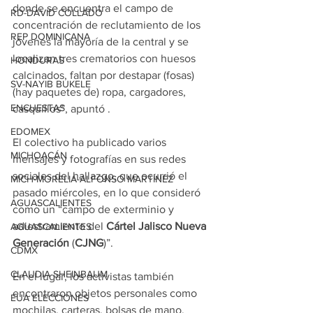
donde se encuentra el campo de 
RD-DAVID COLLADO
concentración de reclutamiento de los 
REP DOMINICANA
jóvenes la mayoría de la central y se 
localizan tres crematorios con huesos 
HONDURAS
calcinados, faltan por destapar (fosas) 
SV-NAYIB BUKELE
(hay paquetes de) ropa, cargadores, 
ENCUESTAS
casquillos”, apuntó .
EDOMEX
El colectivo ha publicado varios 
MICHOACÁN
mensajes y fotografías en sus redes 
sociales del hallazgo, que ocurrió el 
MICH-MORELIA-ALFONSO MARTÍNEZ
pasado miércoles, en lo que consideró 
AGUASCALIENTES
como un “campo de exterminio y 
adiestramiento del 
Cártel Jalisco Nueva 
AGUASCALIENTES
Generación
 (
CJNG
)”.
CDMX
CLAUDIA SHEINBAUM
En el lugar, los activistas también 
encontraron objetos personales como 
EUA ELECCIONES
mochilas, carteras, bolsas de mano, 