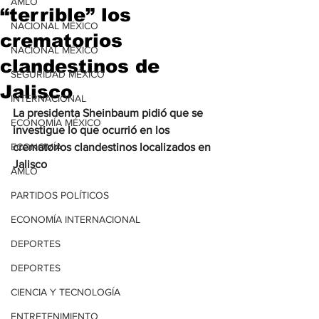
AMLO
“terrible” los
NACIONAL MÉXICO
crematorios
NACIONAL MÉXICO
clandestinos de
SEGURIDAD MÉXICO
Jalisco
INTERNACIONAL
La presidenta Sheinbaum pidió que se 
ECONOMÍA MÉXICO
investigue lo que ocurrió en los 
ECONOMÍA
crematorios clandestinos localizados en 
Jalisco
AMLO
PARTIDOS POLÍTICOS
ECONOMÍA INTERNACIONAL
DEPORTES
DEPORTES
CIENCIA Y TECNOLOGÍA
ENTRETENIMIENTO