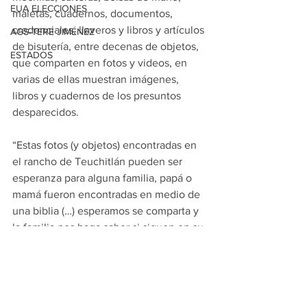
EUA ELECCIONES
maletas, cuadernos, documentos, 
credenciales, llaveros y libros y artículos 
AGS-TERE JIMÉNEZ
de bisutería, entre decenas de objetos, 
ESTADOS
que comparten en fotos y videos, en 
varias de ellas muestran imágenes, 
libros y cuadernos de los presuntos 
desparecidos.
“Estas fotos (y objetos) encontradas en 
el rancho de Teuchitlán pueden ser 
esperanza para alguna familia, papá o 
mamá fueron encontradas en medio de 
una biblia (…) esperamos se comparta y 
la familia nos haga saber si siguen en su 
búsqueda o ya está en casa aquella 
persona que cargaba estás fotos”, 
apuntó en otro mensaje el Colectivo.