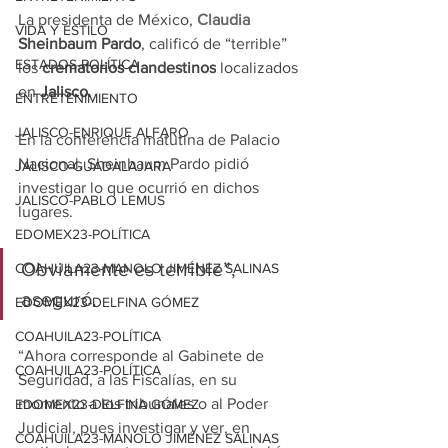
La presidenta de México, 
Claudia
VIDA Y ESTILO
Sheinbaum Pardo
, calificó de “terrible” 
ESTADOS-POLÍTICA
los
 crematorios clandestinos
 localizados 
en 
Jalisco
.
ENTRETENIMIENTO
JALISCO-ENRIQUE ALFARO
En la conferencia matutina de Palacio 
Nacional, Sheinbaum Pardo pidió 
JALISCO-GUADALAJARA
investigar lo que ocurrió en dichos 
JALISCO-PABLO LEMUS
lugares.
EDOMEX23-POLÍTICA
Obviamente es terrible”, 
COAHUILA23-MANOLO JIMÉNEZ SALINAS
aseguró.
EDOMEX23-DELFINA GÓMEZ
COAHUILA23-POLÍTICA
“Ahora corresponde al Gabinete de 
COAHUILA23-POLÍTICA
Seguridad, a las Fiscalías, en su 
momento a los tribunales o al Poder 
EDOMEX23-DELFINA GÓMEZ
Judicial, pues investigar y ver, en 
COAHUILA23-MANOLO JIMÉNEZ SALINAS