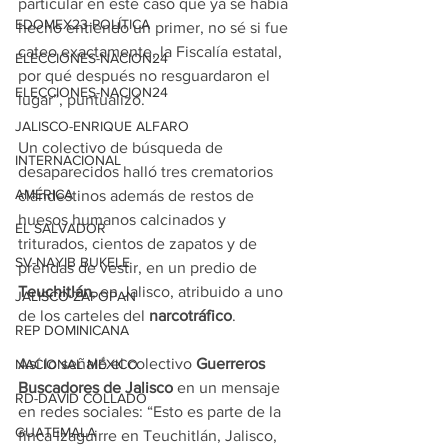
particular en este caso que ya se había 
EDOMEX23-POLÍTICA
hecho entiendo un primer, no sé si fue 
cateo exactamente, la Fiscalía estatal, 
ELECCIONES-NACION24
por qué después no resguardaron el 
ELECCIONES-NACION24
lugar”, puntualizó.
JALISCO-ENRIQUE ALFARO
Un colectivo de búsqueda de 
INTERNACIONAL
desaparecidos halló tres crematorios 
AMÉRICA
clandestinos además de restos de 
huesos humanos calcinados y 
EL SALVADOR
triturados, cientos de zapatos y de 
SV-NAYIB BUKELE
prendas de vestir, en un predio de 
Teuchitlán
, en Jalisco, atribuido a uno 
JALISCO-ZAPOPAN
de los carteles del 
narcotráfico
.
REP DOMINICANA
Así lo señaló el colectivo
 Guerreros 
NACIONAL MÉXICO
Buscadores de Jalisco
 en un mensaje 
RD-DAVID COLLADO
en redes sociales: “Esto es parte de la 
GUATEMALA
finca Izaguirre en Teuchitlán, Jalisco, 