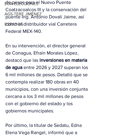
de pesos para el Nuevo Puente 
EUA ELECCIONES
Coatzacoalcos III y la conservación del 
AGS-TERE JIMÉNEZ
puente Ing. Antonio Dovalí Jaime, así 
como el distribuidor vial Carretera 
ESTADOS
Federal MEX-140.
En su intervención, el director general 
de Conagua, Efraín Morales López, 
destacó que las 
inversiones en materia 
de agua
 entre 2026 y 2027 superan los 
6 mil millones de pesos. Detalló que se 
contempla realizar 180 obras en 40 
municipios, con una inversión conjunta 
cercana a los 3 mil millones de pesos 
con el gobierno del estado y los 
gobiernos municipales.
Por último, la titular de Sedatu, Edna 
Elena Vega Rangel, informó que a 