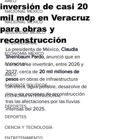
AMLO
inversión de casi 20
NACIONAL MÉXICO
mil mdp en Veracruz
NACIONAL MÉXICO
para obras y
SEGURIDAD MÉXICO
reconstrucción
INTERNACIONAL
La presidenta de México, 
Claudia 
ECONOMÍA MÉXICO
Sheinbaum Pardo
, anunció que en 
ECONOMÍA
Veracruz se invertirán, entre 2026 y 
2027, cerca de 
20 mil millones de 
AMLO
pesos
 en obras de infraestructura 
PARTIDOS POLÍTICOS
carretera, agua potable, desazolve de 
ríos y en acciones de reconstrucción 
ECONOMÍA INTERNACIONAL
tras las afectaciones por las lluvias 
DEPORTES
intensas del 2025.
DEPORTES
CIENCIA Y TECNOLOGÍA
ENTRETENIMIENTO