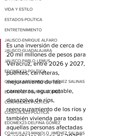
VIDA Y ESTILO
ESTADOS-POLÍTICA
ENTRETENIMIENTO
JALISCO-ENRIQUE ALFARO
Es una inversión de cerca de 
JALISCO-GUADALAJARA
20 mil millones de pesos para 
JALISCO-PABLO LEMUS
Veracruz, entre 2026 y 2027, 
EDOMEX23-POLÍTICA
puentes, carreteras, 
mejoramiento de las 
COAHUILA23-MANOLO JIMÉNEZ SALINAS
carreteras, agua potable, 
EDOMEX23-DELFINA GÓMEZ
desazolve de ríos, 
COAHUILA23-POLÍTICA
reencauzamiento de los ríos y 
COAHUILA23-POLÍTICA
también vivienda para todas 
EDOMEX23-DELFINA GÓMEZ
aquellas personas afectadas 
COAHUILA23-MANOLO JIMÉNEZ SALINAS