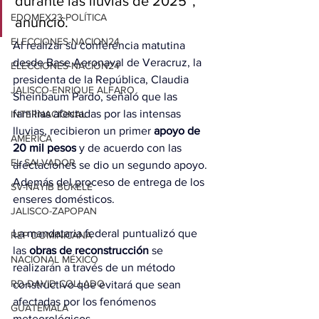
durante las lluvias de 2025”, 
EDOMEX23-POLÍTICA
anunció.
ELECCIONES-NACION24
Al realizar su conferencia matutina 
desde Base Aeronaval de Veracruz, la 
ELECCIONES-NACION24
presidenta de la República, Claudia 
JALISCO-ENRIQUE ALFARO
Sheinbaum Pardo, señaló que las 
familias afectadas por las intensas 
INTERNACIONAL
lluvias, recibieron un primer 
apoyo de 
AMÉRICA
20 mil pesos
 y de acuerdo con las 
EL SALVADOR
afectaciones se dio un segundo apoyo. 
Además del proceso de entrega de los 
SV-NAYIB BUKELE
enseres domésticos.
JALISCO-ZAPOPAN
La mandataria federal puntualizó que 
REP DOMINICANA
las 
obras de reconstrucción
 se 
NACIONAL MÉXICO
realizarán a través de un método 
RD-DAVID COLLADO
constructivo que evitará que sean 
afectadas por los fenómenos 
GUATEMALA
meteorológicos.