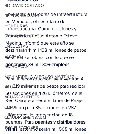
RD-DAVID COLLADO
En cuanto a las obras de infraestructura 
REP DOMINICANA
en Veracruz, el secretario de 
HONDURAS
Infraestructura, Comunicaciones y 
Transportes, Jesús Antonio Esteva 
SV-NAYIB BUKELE
Medina, informó que este año se 
ENCUESTAS
destinarán 11 mil 103 millones de pesos 
EDOMEX
para realizar obras, con lo que se 
generarán 33 mil 309 empleos
.
MICHOACÁN
MICH-MORELIA-ALFONSO MARTÍNEZ
Para la reconstrucción, se invertirán 4 
mil 319 millones de pesos para realizar 
AGUASCALIENTES
50 acciones en 426 kilómetros  de la 
AGUASCALIENTES
Red Carretera Federal Libre de Peaje; 
CDMX
así como para 35 acciones en 287 
kilómetros, la intervención de 18 
CLAUDIA SHEINBAUM
puentes. Para 
puentes y distribuidores 
EUA ELECCIONES
viales
, este año serán mil 505 millones 