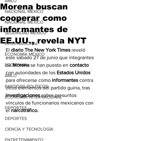
AMLO
Morena buscan
NACIONAL MÉXICO
cooperar como
NACIONAL MÉXICO
informantes de
SEGURIDAD MÉXICO
EE.UU., revela NYT
INTERNACIONAL
El 
diario The New York Times
reveló 
ECONOMÍA MÉXICO
este sábado 27 de junio que integrantes 
ECONOMÍA
de 
Morena
 se han puesto en 
contacto
con autoridades de los 
Estados Unidos
AMLO
para ofrecerse como 
informantes
 contra 
PARTIDOS POLÍTICOS
otros elementos del partido guina, tras 
investigaciones
 sobre presuntos 
ECONOMÍA INTERNACIONAL
vínculos de funcionarios mexicanos con 
DEPORTES
el 
narcotráfico.
DEPORTES
CIENCIA Y TECNOLOGÍA
ENTRETENIMIENTO