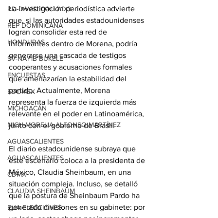
La investigación periodística advierte 
RD-DAVID COLLADO
que, si las autoridades estadounidenses 
REP DOMINICANA
logran consolidar esta red de 
HONDURAS
informantes dentro de Morena, podría 
generarse una cascada de testigos 
SV-NAYIB BUKELE
cooperantes y acusaciones formales 
ENCUESTAS
que amenazarían la estabilidad del 
partido. Actualmente, Morena 
EDOMEX
representa la fuerza de izquierda más 
MICHOACÁN
relevante en el poder en Latinoamérica, 
MICH-MORELIA-ALFONSO MARTÍNEZ
junto con el gobierno de Brasil.
AGUASCALIENTES
El diario estadounidense subraya que 
AGUASCALIENTES
este escenario coloca a la presidenta de 
México, Claudia Sheinbaum, en una 
CDMX
situación compleja. Incluso, se detalló 
CLAUDIA SHEINBAUM
que la postura de Sheinbaum Pardo ha 
generado divisiones en su gabinete: por 
EUA ELECCIONES