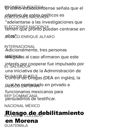
EDOMEX23-POLÍTICA
El diario estadounidense señala que el 
objetivo de estos políticos es 
ELECCIONES-NACION24
“adelantarse a las investigaciones que 
ELECCIONES-NACION24
temen que pronto puedan centrarse en 
ellos”.
JALISCO-ENRIQUE ALFARO
INTERNACIONAL
Adicionalmente, tres personas 
AMÉRICA
allegadas al caso afirmaron que este 
interés por cooperar fue impulsado por 
EL SALVADOR
una iniciativa de la Administración de 
SV-NAYIB BUKELE
Control de Drogas (DEA en inglés), la 
cual ha contactado en privado a 
JALISCO-ZAPOPAN
funcionarios mexicanos para 
REP DOMINICANA
persuadirlos de testificar.
NACIONAL MÉXICO
Riesgo de debilitamiento 
RD-DAVID COLLADO
en Morena
GUATEMALA