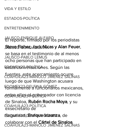
VIDA Y ESTILO
ESTADOS-POLÍTICA
ENTRETENIMIENTO
JALISCO-ENRIQUE ALFARO
El reporte, firmado por los periodistas 
Steve Fisher, Jack Nicas y Alan Feuer
, 
JALISCO-GUADALAJARA
se basa en el testimonio de al menos 
JALISCO-PABLO LEMUS
ocho personas que han participado en 
EDOMEX23-POLÍTICA
estas conversaciones. Según las 
fuentes, este acercamiento ocurre 
COAHUILA23-MANOLO JIMÉNEZ SALINAS
luego de que Washington acusara 
EDOMEX23-DELFINA GÓMEZ
formalmente a funcionarios mexicanos, 
entre ellos el gobernador con licencia 
COAHUILA23-POLÍTICA
de Sinaloa, 
Rubén Rocha Moya
, y su 
COAHUILA23-POLÍTICA
exsecretario de 
Seguridad, 
Enrique Inzunza
, de 
EDOMEX23-DELFINA GÓMEZ
colaborar con el 
Cártel de Sinaloa
.
COAHUILA23-MANOLO JIMÉNEZ SALINAS