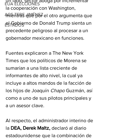
un lado, sector aboga por incrementar 
EUA ELECCIONES
la cooperación con Washington, 
AGS-TERE JIMÉNEZ
mientras que por el otro argumenta que 
el Gobierno de Donald Trump sienta un 
ESTADOS
precedente peligroso al procesar a un 
gobernador mexicano en funciones.
Fuentes explicaron a The New York 
Times que los políticos de Morena se 
sumarían a una lista creciente de 
informantes de alto nivel, la cual ya 
incluye a altos mandos de la facción de 
los hijos de Joaquín 
Chapo
 Guzmán, así 
como a uno de sus pilotos principales y 
a un asesor clave.
Al respecto, el administrador interino de 
la 
DEA, Derek Maltz,
 declaró al diario 
estadounidense que la combinación de 