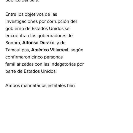
Entre los objetivos de las 
investigaciones por corrupción del 
gobierno de Estados Unidos se 
encuentran los gobernadores de 
Sonora, 
Alfonso Durazo
, y de 
Tamaulipas,
 Américo Villarreal
, según 
confirmaron cinco personas 
familiarizadas con las indagatorias por 
parte de Estados Unidos.
Ambos mandatarios estatales han 
negado categóricamente cualquier 
vinculación con la delincuencia 
organizada.
La nota de The New York Times hace 
referencia a la reciente filtración de un 