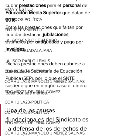
cubrir 
prestaciones
 para el 
personal
 de
VIDA Y ESTILO
Educación Media Superior
 que datan de 
ESTADOS-POLÍTICA
2016
.
Entre las prestaciones que faltan por 
ENTRETENIMIENTO
liquidar destacan 
jubilaciones
, 
JALISCO-ENRIQUE ALFARO
estímulos por 
antigüedad
 y pago por 
invalidez
.
JALISCO-GUADALAJARA
JALISCO-PABLO LEMUS
Dichas prestaciones deben cubrirse a 
través de la Secretaría de Educación 
EDOMEX23-POLÍTICA
Pública (SEP), por lo que el SNTE 
COAHUILA23-MANOLO JIMÉNEZ SALINAS
sostiene que en ningún caso el dinero 
EDOMEX23-DELFINA GÓMEZ
pasa por sus manos.
COAHUILA23-POLÍTICA
Una de las causas 
COAHUILA23-POLÍTICA
fundacionales del Sindicato es 
EDOMEX23-DELFINA GÓMEZ
la defensa de los derechos de 
COAHUILA23-MANOLO JIMÉNEZ SALINAS