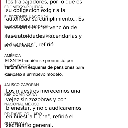
los trabajadores, por lo que es 
EDOMEX23-POLÍTICA
su obligación exigir a la 
ELECCIONES-NACION24
autoridad su cumplimiento… Es 
ELECCIONES-NACION24
necesaria la intervención de 
las autoridades hacendarias y 
JALISCO-ENRIQUE ALFARO
educativas”, refirió.
INTERNACIONAL
AMÉRICA
El SNTE también se pronunció por 
EL SALVADOR
reformar
 el 
esquema de pensiones
 para 
dar paso a un nuevo modelo.
SV-NAYIB BUKELE
JALISCO-ZAPOPAN
Los maestros merecemos una 
REP DOMINICANA
vejez sin zozobras y con 
NACIONAL MÉXICO
bienestar, y no claudicaremos 
RD-DAVID COLLADO
en nuestra lucha”, refirió el 
GUATEMALA
secretario general.