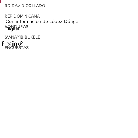
RD-DAVID COLLADO
REP DOMINICANA
Con información de López-Dóriga 
HONDURAS
Digital
SV-NAYIB BUKELE
ENCUESTAS
EDOMEX
Ver todo
Entradas relacionadas
MICHOACÁN
MICH-MORELIA-ALFONSO MARTÍNEZ
AGUASCALIENTES
AGUASCALIENTES
CDMX
CLAUDIA SHEINBAUM
EUA ELECCIONES