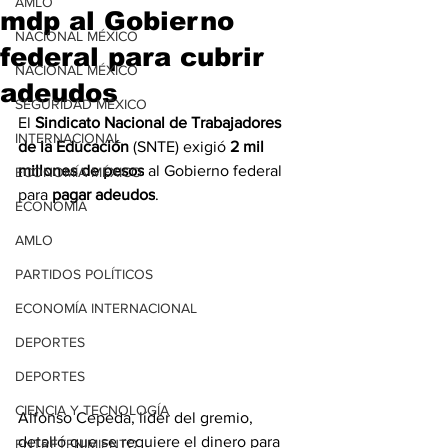
AMLO
mdp al Gobierno
NACIONAL MÉXICO
federal para cubrir
NACIONAL MÉXICO
adeudos
SEGURIDAD MÉXICO
El 
Sindicato Nacional de Trabajadores 
INTERNACIONAL
de la Educación
 (SNTE) exigió 
2 mil 
millones de pesos
 al Gobierno federal 
ECONOMÍA MÉXICO
para 
pagar adeudos
.
ECONOMÍA
AMLO
PARTIDOS POLÍTICOS
ECONOMÍA INTERNACIONAL
DEPORTES
DEPORTES
CIENCIA Y TECNOLOGÍA
Alfonso Cepeda, líder del gremio, 
detalló que se requiere el dinero para 
ENTRETENIMIENTO