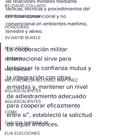
las relaciones militares mediante 
RD-DAVID COLLADO
tácticas, técnicas y procedimientos del 
combate convencional y no 
REP DOMINICANA
convencional en ambientes marítimo, 
HONDURAS
terrestre y aéreo.
SV-NAYIB BUKELE
La cooperación militar 
ENCUESTAS
internacional sirve para 
EDOMEX
fortalecer la confianza mutua y 
MICHOACÁN
la integración con otras 
MICH-MORELIA-ALFONSO MARTÍNEZ
armadas y, mantener un nivel 
AGUASCALIENTES
de adiestramiento adecuado 
AGUASCALIENTES
para cooperar eficazmente 
CDMX
entre sí”, estableció la solicitud 
CLAUDIA SHEINBAUM
de aquel entonces.
EUA ELECCIONES