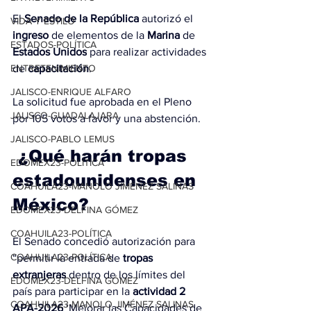
El 
Senado de la República
 autorizó el 
VIDA Y ESTILO
ingreso
 de elementos de la 
Marina
 de 
ESTADOS-POLÍTICA
Estados Unidos
 para realizar actividades 
de 
capacitación
.
ENTRETENIMIENTO
JALISCO-ENRIQUE ALFARO
La solicitud fue aprobada en el Pleno 
JALISCO-GUADALAJARA
por 105 votos a favor y una abstención.
JALISCO-PABLO LEMUS
 ¿Qué harán tropas 
EDOMEX23-POLÍTICA
estadounidenses en 
COAHUILA23-MANOLO JIMÉNEZ SALINAS
México?
EDOMEX23-DELFINA GÓMEZ
COAHUILA23-POLÍTICA
El Senado concedió autorización para 
COAHUILA23-POLÍTICA
“permitir la entrada de 
tropas 
extranjeras
 dentro de los límites del 
EDOMEX23-DELFINA GÓMEZ
país para participar en la 
actividad
2 
COAHUILA23-MANOLO JIMÉNEZ SALINAS
APA-2026
 ‘Mejorar las Capacidades de 