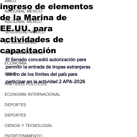
AMLO
ingreso de elementos
NACIONAL MÉXICO
de la Marina de
NACIONAL MÉXICO
EE.UU. para
SEGURIDAD MÉXICO
actividades de
INTERNACIONAL
capacitación
ECONOMÍA MÉXICO
El Senado concedió autorización para 
ECONOMÍA
permitir la entrada de tropas extranjeras 
AMLO
dentro de los límites del país para 
participar en la actividad 2 APA-2026
PARTIDOS POLÍTICOS
ECONOMÍA INTERNACIONAL
DEPORTES
DEPORTES
CIENCIA Y TECNOLOGÍA
ENTRETENIMIENTO