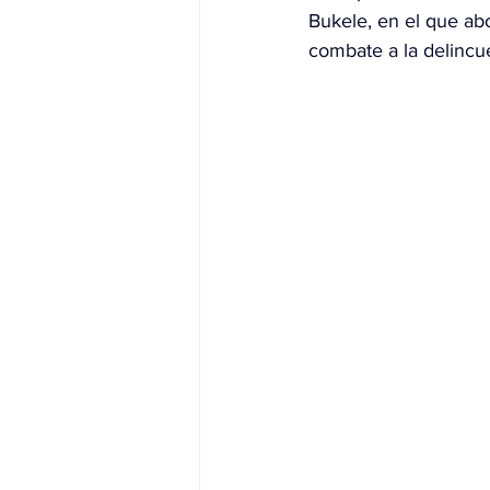
Bukele, en el que ab
combate a la delincue
JALISCO-PABLO LEMUS
ED
EDOMEX23-DELFINA GÓMEZ
EDOMEX23-DELFINA GÓMEZ
ELECCIONES-NACION24