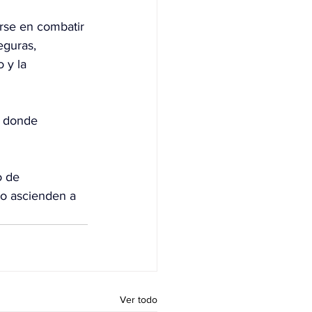
rse en combatir 
eguras, 
 y la 
, donde 
o de 
to ascienden a 
Ver todo