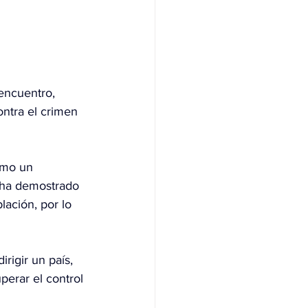
 encuentro, 
ntra el crimen 
omo un 
 ha demostrado 
lación, por lo 
rigir un país, 
perar el control 