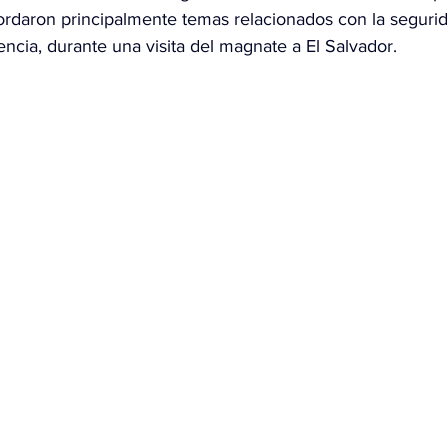
ordaron principalmente temas relacionados con la segurida
ncia, durante una visita del magnate a El Salvador.
OMEX23-POLÍTICA
COAHUILA23-MANOLO JIMÉNEZ SALI
COAHUILA23-POLÍTICA
COAHUILA23-POLÍTICA
COAHUILA23-MANOLO JIMÉNEZ SALINAS
EDOMEX23-P
ELECCIONES-NACION24