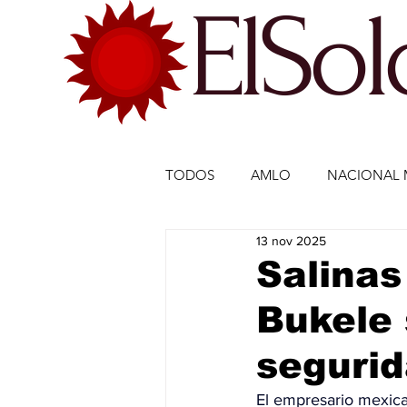
ElSo
TODOS
AMLO
NACIONAL 
13 nov 2025
ECONOMÍA MÉXICO
ECO
Salinas
Bukele 
DEPORTES
DEPORTES
seguri
ESTADOS-POLÍTICA
ENTR
El empresario mexica