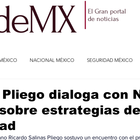
ldeMX
El Gran portal
de noticias
MÉXICO
NACIONAL MÉXICO
SEGURIDAD MÉXICO
NOMÍA
AMLO
PARTIDOS POLÍTICOS
ECONOMÍA
 Pliego dialoga con 
sobre estrategias d
CIENCIA Y TECNOLOGÍA
ENTRETENIMIENTO
VIDA
dad
ETENIMIENTO
JALISCO-ENRIQUE ALFARO
JALISCO-
no Ricardo Salinas Pliego sostuvo un encuentro con el p