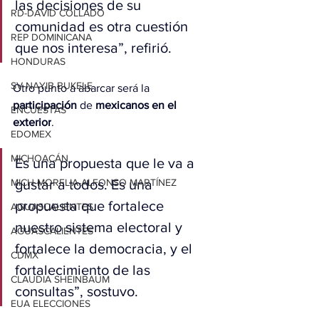
las decisiones de su 
RD-DAVID COLLADO
comunidad es otra cuestión 
REP DOMINICANA
que nos interesa”, refirió.
HONDURAS
SV-NAYIB BUKELE
Otro punto a abarcar será la 
participación
 de 
mexicanos en el 
ENCUESTAS
exterior
.
EDOMEX
MICHOACÁN
Es una propuesta que le va a 
MICH-MORELIA-ALFONSO MARTÍNEZ
gustar a todos. Es una 
propuesta que fortalece 
AGUASCALIENTES
nuestro sistema electoral y 
AGUASCALIENTES
fortalece la democracia, y el 
CDMX
fortalecimiento de las 
CLAUDIA SHEINBAUM
consultas”, sostuvo.
EUA ELECCIONES