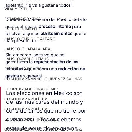
adelantó, “le va a gustar a todos”.
VIDA Y ESTILO
ESTADOS-POLÍTICA
Durante la Mañanera del Pueblo detalló 
que continúa el 
proceso interno
 para 
ENTRETENIMIENTO
resolver algunos 
planteamientos
 que le 
JALISCO-ENRIQUE ALFARO
han presentado.
JALISCO-GUADALAJARA
Sin embargo, sostuvo que se 
JALISCO-PABLO LEMUS
garantizará la 
representación de las 
minorías
 y que habrá una 
reducción de 
EDOMEX23-POLÍTICA
gastos 
en general.
COAHUILA23-MANOLO JIMÉNEZ SALINAS
EDOMEX23-DELFINA GÓMEZ
Las elecciones en México son 
COAHUILA23-POLÍTICA
de las más caras del mundo y 
COAHUILA23-POLÍTICA
consideramos que no tiene por 
qué ser así… Todos debemos 
EDOMEX23-DELFINA GÓMEZ
estar de acuerdo en que no 
COAHUILA23-MANOLO JIMÉNEZ SALINAS