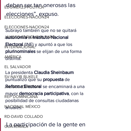
deben ser tan onerosas las 
EDOMEX23-POLÍTICA
elecciones”, expuso.
ELECCIONES-NACION24
ELECCIONES-NACION24
Subrayó también que no se quitará 
JALISCO-ENRIQUE ALFARO
autonomía
 al 
Instituto Nacional 
Electoral
 (INE) y apuntó a que los 
INTERNACIONAL
plurinominales
 se elijan de una forma 
AMÉRICA
distinta.
EL SALVADOR
La presidenta 
Claudia Sheinbaum
SV-NAYIB BUKELE
puntualizó que su 
propuesta
 de 
Reforma
Electoral
 se encaminará a una 
JALISCO-ZAPOPAN
mayor 
democracia
participativa
, con la 
REP DOMINICANA
posibilidad de consultas ciudadanas 
NACIONAL MÉXICO
anuales.
RD-DAVID COLLADO
La participación de la gente en 
GUATEMALA