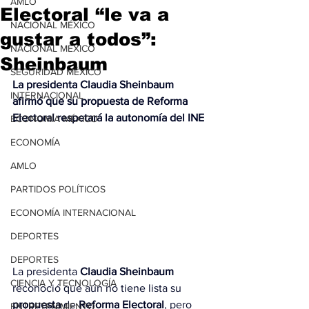
AMLO
Electoral “le va a
NACIONAL MÉXICO
gustar a todos”:
NACIONAL MÉXICO
Sheinbaum
SEGURIDAD MÉXICO
La presidenta Claudia Sheinbaum 
INTERNACIONAL
afirmó que su propuesta de Reforma 
Electoral respetará la autonomía del INE
ECONOMÍA MÉXICO
ECONOMÍA
AMLO
PARTIDOS POLÍTICOS
ECONOMÍA INTERNACIONAL
DEPORTES
DEPORTES
La presidenta 
Claudia Sheinbaum
CIENCIA Y TECNOLOGÍA
reconoció que aún no tiene lista su 
propuesta
 de 
Reforma
Electoral
, pero 
ENTRETENIMIENTO