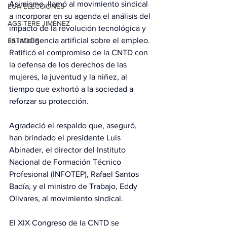
Asimismo, llamó al movimiento sindical 
EUA ELECCIONES
a incorporar en su agenda el análisis del 
AGS-TERE JIMÉNEZ
impacto de la revolución tecnológica y 
la inteligencia artificial sobre el empleo. 
ESTADOS
Ratificó el compromiso de la CNTD con 
la defensa de los derechos de las 
mujeres, la juventud y la niñez, al 
tiempo que exhortó a la sociedad a 
reforzar su protección.
Agradeció el respaldo que, aseguró, 
han brindado el presidente Luis 
Abinader, el director del Instituto 
Nacional de Formación Técnico 
Profesional (INFOTEP), Rafael Santos 
Badía, y el ministro de Trabajo, Eddy 
Olivares, al movimiento sindical.
El XIX Congreso de la CNTD se 