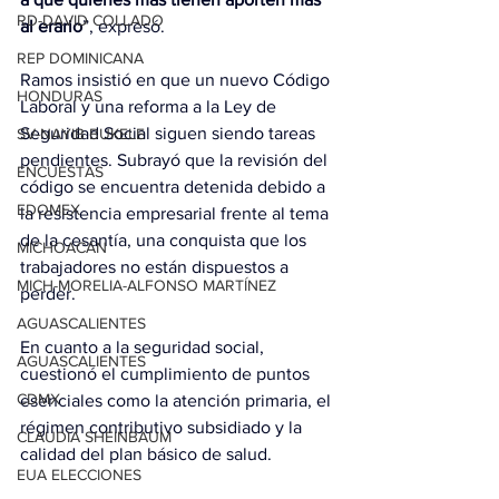
RD-DAVID COLLADO
al erario
”, expresó.
REP DOMINICANA
Ramos insistió en que un nuevo Código 
HONDURAS
Laboral y una reforma a la Ley de 
Seguridad Social siguen siendo tareas 
SV-NAYIB BUKELE
pendientes. Subrayó que la revisión del 
ENCUESTAS
código se encuentra detenida debido a 
EDOMEX
la resistencia empresarial frente al tema 
de la cesantía, una conquista que los 
MICHOACÁN
trabajadores no están dispuestos a 
MICH-MORELIA-ALFONSO MARTÍNEZ
perder.
AGUASCALIENTES
En cuanto a la seguridad social, 
AGUASCALIENTES
cuestionó el cumplimiento de puntos 
CDMX
esenciales como la atención primaria, el 
régimen contributivo subsidiado y la 
CLAUDIA SHEINBAUM
calidad del plan básico de salud.
EUA ELECCIONES