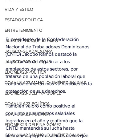
VIDA Y ESTILO
ESTADOS-POLÍTICA
ENTRETENIMIENTO
El presidente de la Confederación 
JALISCO-ENRIQUE ALFARO
Nacional de Trabajadores Dominicanos 
JALISCO-GUADALAJARA
(CNTD) Jacobo Ramos destacó la 
importancia de organizar a los 
JALISCO-PABLO LEMUS
empleados de estos sectores, por 
EDOMEX23-POLÍTICA
tratarse de una población laboral que 
COAHUILA23-MANOLO JIMÉNEZ SALINAS
continúa entre las más vulnerables en la 
protección de sus derechos.
EDOMEX23-DELFINA GÓMEZ
COAHUILA23-POLÍTICA
También valoró como positivo el 
conjunto de aumentos salariales 
COAHUILA23-POLÍTICA
logrados en el año y reafirmó que la 
EDOMEX23-DELFINA GÓMEZ
CNTD mantendrá su lucha hasta 
COAHUILA23-MANOLO JIMÉNEZ SALINAS
alcanzar el pago de salarios reales que 