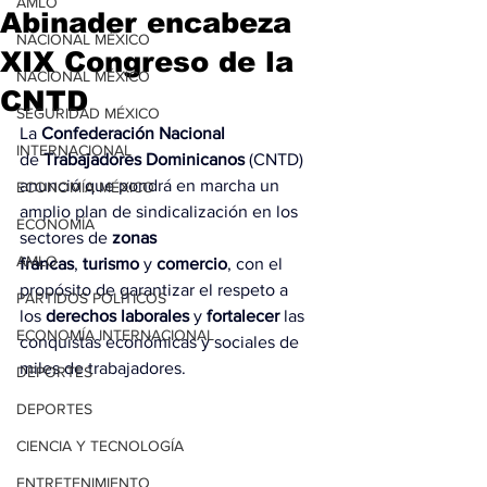
AMLO
Abinader encabeza
NACIONAL MÉXICO
XIX Congreso de la
NACIONAL MÉXICO
CNTD
SEGURIDAD MÉXICO
La 
Confederación Nacional 
INTERNACIONAL
de
 Trabajadores Dominicanos 
(CNTD) 
anunció que pondrá en marcha un 
ECONOMÍA MÉXICO
amplio plan de sindicalización en los 
ECONOMÍA
sectores de
 zonas 
AMLO
francas
,
 turismo
 y
 comercio
, con el 
propósito de garantizar el respeto a 
PARTIDOS POLÍTICOS
los
 derechos laborales
 y 
fortalecer
 las 
ECONOMÍA INTERNACIONAL
conquistas económicas y sociales de 
miles de trabajadores.
DEPORTES
DEPORTES
CIENCIA Y TECNOLOGÍA
ENTRETENIMIENTO