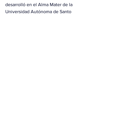
desarrolló en el Alma Mater de la 
Universidad Autónoma de Santo 
Domingo (UASD), con la participación 
de organizaciones sindicales, entidades 
de cooperación internacional, 
personalidades del ámbito político, del 
sector empresarial y del mundo laboral. 
También estuvieron presentes 
representantes de federaciones 
afiliadas y delegados de organismos 
sindicales internacionales.
Ver todo
Entradas relacionadas