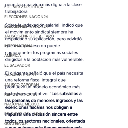
permitan una vida más digna a la clase 
EDOMEX23-POLÍTICA
trabajadora.
ELECCIONES-NACION24
Sobre la indexación salarial, indicó que 
ELECCIONES-NACION24
el movimiento sindical siempre ha 
JALISCO-ENRIQUE ALFARO
respaldado su aplicación, pero advirtió 
que este proceso no puede 
INTERNACIONAL
comprometer los programas sociales 
AMÉRICA
dirigidos a la población más vulnerable.
EL SALVADOR
El dirigente señaló que el país necesita 
SV-NAYIB BUKELE
una reforma fiscal integral que 
JALISCO-ZAPOPAN
promueva un modelo económico más 
inclusivo y equitativo. “
Los subsidios a 
REP DOMINICANA
las personas de menores ingresos y las 
NACIONAL MÉXICO
exenciones fiscales nos obligan a 
RD-DAVID COLLADO
impulsar una discusión sincera entre 
todos los sectores nacionales, orientada 
GUATEMALA
a que quienes más tienen aporten más 