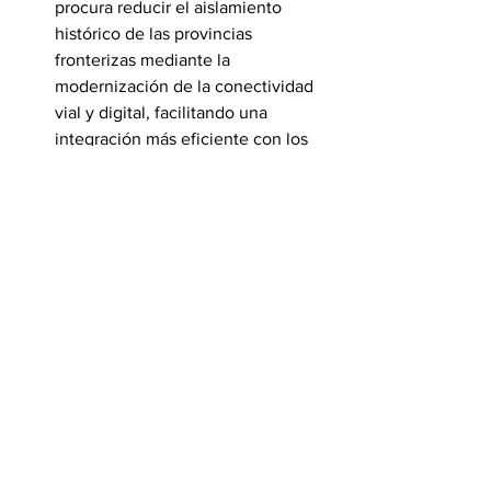
procura reducir el aislamiento 
histórico de las provincias 
fronterizas mediante la 
modernización de la conectividad 
vial y digital, facilitando una 
integración más eficiente con los 
principales centros económicos del 
país.
El eje de 
Estabilidad y Defensa
fortalece la lucha contra el delito 
transnacional y las actividades 
ilícitas, garantizando que el 
comercio y la movilidad en la 
frontera se desarrollen dentro de 
un marco de legalidad, orden y 
seguridad.
Se presentaron los 
avances alcanzados
en la zona fronteriza, destacando las 