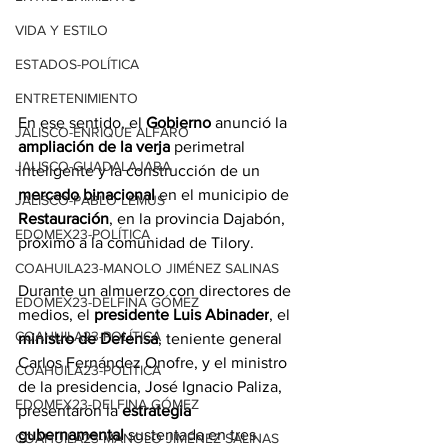
VIDA Y ESTILO
ESTADOS-POLÍTICA
ENTRETENIMIENTO
En ese sentido, el 
Gobierno
 anunció la 
JALISCO-ENRIQUE ALFARO
ampliación de la verja
 perimetral 
JALISCO-GUADALAJARA
inteligente y la construcción de un 
mercado binacional
 en el municipio de 
JALISCO-PABLO LEMUS
Restauración
, en la provincia Dajabón, 
EDOMEX23-POLÍTICA
próximo a la comunidad de Tilory.
COAHUILA23-MANOLO JIMÉNEZ SALINAS
Durante un almuerzo con directores de 
EDOMEX23-DELFINA GÓMEZ
medios, el 
presidente Luis Abinader
, el 
COAHUILA23-POLÍTICA
ministro de Defensa
, teniente general 
Carlos Fernández Onofre, y el ministro 
COAHUILA23-POLÍTICA
de la presidencia, José Ignacio Paliza, 
EDOMEX23-DELFINA GÓMEZ
presentaron la 
estrategia 
gubernamental
 sustentada en tres 
COAHUILA23-MANOLO JIMÉNEZ SALINAS