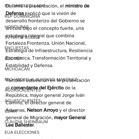
Durante la presentación, el 
ministro de 
RD-DAVID COLLADO
Defensa
 explicó que la visión de 
REP DOMINICANA
desarrollo fronterizo del Gobierno se 
HONDURAS
articula bajo el concepto fuerte, una 
estrategia integral que combina 
SV-NAYIB BUKELE
Fortaleza Fronteriza, Unión Nacional, 
ENCUESTAS
Estrategia de Infraestructura, Resiliencia 
Económica, Transformación Territorial y 
EDOMEX
Estabilidad y Defensa.
MICHOACÁN
MICH-MORELIA-ALFONSO MARTÍNEZ
También estuvieron en la presentación 
el 
comandante del Ejército
 de la 
AGUASCALIENTES
República, mayor general Jorge Iván 
AGUASCALIENTES
Camino, el director general de 
Aduanas, 
Nelson Arroyo
 y el director 
CDMX
general de Migración, 
mayor General 
CLAUDIA SHEINBAUM
Lee Ballester
. 
EUA ELECCIONES