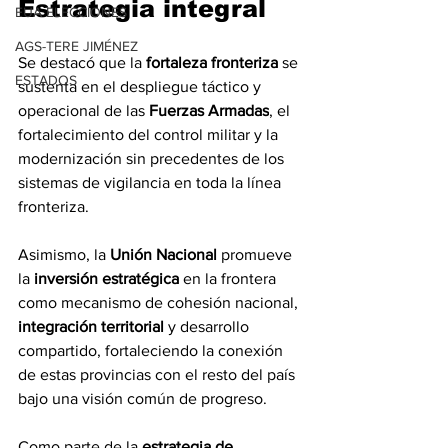
Estrategia integral
EUA ELECCIONES
AGS-TERE JIMÉNEZ
Se destacó que la 
fortaleza fronteriza
 se 
ESTADOS
sustenta en el despliegue táctico y 
operacional de las 
Fuerzas Armadas
, el 
fortalecimiento del control militar y la 
modernización sin precedentes de los 
sistemas de vigilancia en toda la línea 
fronteriza.
Asimismo, la 
Unión Nacional
 promueve 
la 
inversión estratégica
 en la frontera 
como mecanismo de cohesión nacional, 
integración territorial
 y desarrollo 
compartido, fortaleciendo la conexión 
de estas provincias con el resto del país 
bajo una visión común de progreso.
Como parte de la 
estrategia de 