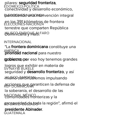
pilares: 
seguridad fronteriza
, 
EDOMEX23-POLÍTICA
conectividad y desarrollo económico, 
permitiendo una intervención integral 
ELECCIONES-NACION24
en los 391 kilómetros de frontera 
ELECCIONES-NACION24
terrestre que comparten República 
JALISCO-ENRIQUE ALFARO
Dominicana y Haití.
INTERNACIONAL
"La 
frontera dominicana
 constituye una 
AMÉRICA
prioridad nacional
 para nuestro 
gobierno
, por eso hoy tenemos grandes 
EL SALVADOR
logros que exhibir en materia de 
SV-NAYIB BUKELE
seguridad y 
desarrollo fronterizo
, y así 
JALISCO-ZAPOPAN
mismo continuaremos impulsando 
acciones que garanticen la defensa de 
REP DOMINICANA
la soberanía, el desarrollo de las 
NACIONAL MÉXICO
comunidades fronterizas y la 
prosperidad de toda la región", afirmó el 
RD-DAVID COLLADO
presidente Abinader
.
GUATEMALA