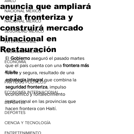
AMLO
anuncia que ampliará
NACIONAL MÉXICO
verja fronteriza y
NACIONAL MÉXICO
construirá mercado
SEGURIDAD MÉXICO
binacional en
INTERNACIONAL
Restauración
ECONOMÍA MÉXICO
El 
Gobierno
 aseguró el pasado martes 
ECONOMÍA
que el país cuenta con una 
frontera más 
AMLO
fuerte
 y segura, resultado de una 
estrategia integral
 que combina la 
PARTIDOS POLÍTICOS
seguridad fronteriza
, impulso 
ECONOMÍA INTERNACIONAL
económico y fortalecimiento 
institucional en las provincias que 
DEPORTES
hacen frontera con Haití.
DEPORTES
CIENCIA Y TECNOLOGÍA
ENTRETENIMIENTO