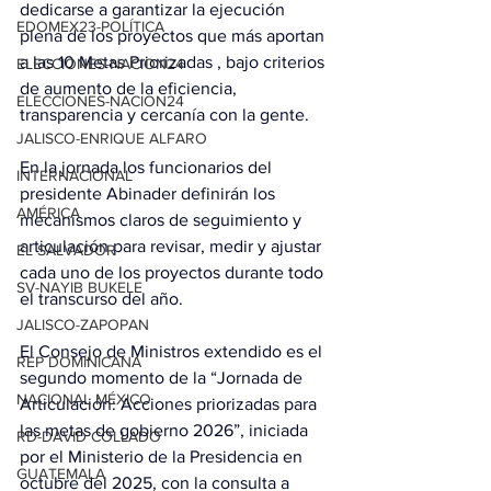
dedicarse a garantizar la ejecución 
EDOMEX23-POLÍTICA
plena de los proyectos que más aportan 
a las 10 Metas Priorizadas , bajo criterios 
ELECCIONES-NACION24
de aumento de la eficiencia, 
ELECCIONES-NACION24
transparencia y cercanía con la gente.
JALISCO-ENRIQUE ALFARO
En la jornada los funcionarios del 
INTERNACIONAL
presidente Abinader definirán los 
AMÉRICA
mecanismos claros de seguimiento y 
articulación para revisar, medir y ajustar 
EL SALVADOR
cada uno de los proyectos durante todo 
SV-NAYIB BUKELE
el transcurso del año.
JALISCO-ZAPOPAN
El Consejo de Ministros extendido es el 
REP DOMINICANA
segundo momento de la “Jornada de 
NACIONAL MÉXICO
Articulación: Acciones priorizadas para 
las metas de gobierno 2026”, iniciada 
RD-DAVID COLLADO
por el Ministerio de la Presidencia en 
GUATEMALA
octubre del 2025, con la consulta a 