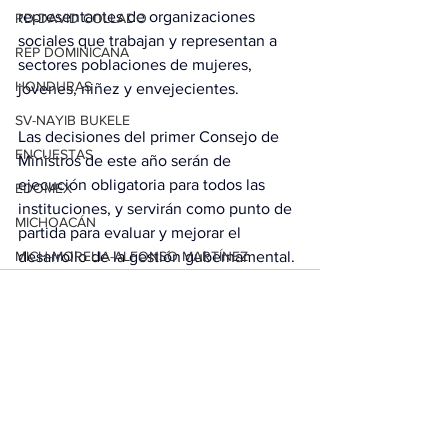
representantes de organizaciones 
RD-DAVID COLLADO
sociales que trabajan y representan a 
REP DOMINICANA
sectores poblaciones de mujeres, 
HONDURAS
jóvenes, niñez y envejecientes.
SV-NAYIB BUKELE
Las decisiones del primer Consejo de 
ENCUESTAS
Ministros de este año serán de 
ejecución obligatoria para todos las 
EDOMEX
instituciones, y servirán como punto de 
MICHOACÁN
partida para evaluar y mejorar el 
MICH-MORELIA-ALFONSO MARTÍNEZ
desarrollo de la gestión gubernamental.
AGUASCALIENTES
AGUASCALIENTES
CDMX
Ver todo
Entradas relacionadas
CLAUDIA SHEINBAUM
EUA ELECCIONES