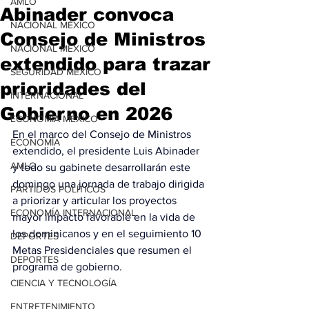
AMLO
Abinader convoca
NACIONAL MÉXICO
Consejo de Ministros
NACIONAL MÉXICO
extendido para trazar
SEGURIDAD MÉXICO
prioridades del
INTERNACIONAL
Gobierno en 2026
ECONOMÍA MÉXICO
En el marco del Consejo de Ministros 
ECONOMÍA
extendido, el presidente Luis Abinader 
AMLO
y todo su gabinete desarrollarán este 
domingo una jornada de trabajo dirigida 
PARTIDOS POLÍTICOS
a priorizar y articular los proyectos 
ECONOMÍA INTERNACIONAL
mayor impacto favorable en la vida de 
los dominicanos y en el seguimiento 10 
DEPORTES
Metas Presidenciales que resumen el 
DEPORTES
programa de gobierno.
CIENCIA Y TECNOLOGÍA
ENTRETENIMIENTO