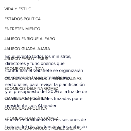
VIDA Y ESTILO
ESTADOS-POLÍTICA
ENTRETENIMIENTO
JALISCO-ENRIQUE ALFARO
JALISCO-GUADALAJARA
En el evento todos los ministros, 
JALISCO-PABLO LEMUS
directores y funcionarios que 
EDOMEX23-POLÍTICA
conforman el Gabinete se organizarán 
en mesas de trabajo temáticas y 
COAHUILA23-MANOLO JIMÉNEZ SALINAS
sectoriales, para revisar la planificación 
EDOMEX23-DELFINA GÓMEZ
y el presupuesto del 2026 a la luz de de 
COAHUILA23-POLÍTICA
una lista de prioridades trazadas por el 
presidente Luis Abinader.
COAHUILA23-POLÍTICA
EDOMEX23-DELFINA GÓMEZ
Una vez concluidas las tres sesiones de 
trabajo del día, los funcionarios deberán 
COAHUILA23-MANOLO JIMÉNEZ SALINAS