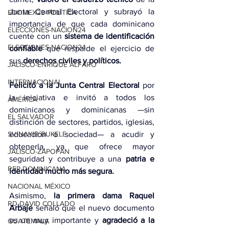
Junta Central Electoral y subrayó la 
EDOMEX23-POLÍTICA
importancia de que cada dominicano 
ELECCIONES-NACION24
cuente con un 
sistema de identificación 
ELECCIONES-NACION24
confiable
 que respalde el ejercicio de 
sus 
derechos civiles y políticos.
JALISCO-ENRIQUE ALFARO
INTERNACIONAL
Felicitó a la Junta Central Electoral
 por 
la iniciativa e invitó a todos los 
AMÉRICA
dominicanos y dominicanas —sin 
EL SALVADOR
distinción de sectores, partidos, iglesias, 
educación o sociedad— a acudir y 
SV-NAYIB BUKELE
obtenerla, ya que ofrece mayor 
JALISCO-ZAPOPAN
seguridad y contribuye a una 
patria e 
REP DOMINICANA
identidad mucho más segura.
NACIONAL MÉXICO
Asimismo, 
la primera dama Raquel 
RD-DAVID COLLADO
Arbaje
 señaló que el nuevo documento 
es un muy importante y 
agradeció a la 
GUATEMALA