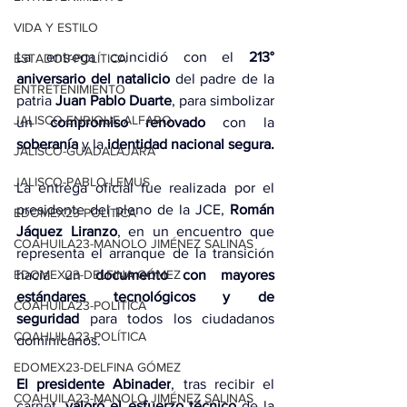
VIDA Y ESTILO
La entrega coincidió con el 
213° 
ESTADOS-POLÍTICA
aniversario del natalicio
 del padre de la 
ENTRETENIMIENTO
patria 
Juan Pablo Duarte
, para simbolizar 
JALISCO-ENRIQUE ALFARO
un 
compromiso renovado
 con la 
soberanía
 y la 
identidad nacional segura.
JALISCO-GUADALAJARA
JALISCO-PABLO LEMUS
La entrega oficial fue realizada por el 
presidente del pleno de la JCE, 
Román 
EDOMEX23-POLÍTICA
Jáquez Liranzo
, en un encuentro que 
COAHUILA23-MANOLO JIMÉNEZ SALINAS
representa el arranque de la transición 
hacia un 
documento con mayores 
EDOMEX23-DELFINA GÓMEZ
estándares tecnológicos y de 
COAHUILA23-POLÍTICA
seguridad
 para todos los ciudadanos 
COAHUILA23-POLÍTICA
dominicanos.
EDOMEX23-DELFINA GÓMEZ
El presidente Abinader
, tras recibir el 
COAHUILA23-MANOLO JIMÉNEZ SALINAS
carnet, 
valoró el esfuerzo técnico
 de la 