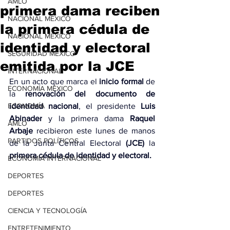
AMLO
primera dama reciben
NACIONAL MÉXICO
la primera cédula de
NACIONAL MÉXICO
identidad y electoral
SEGURIDAD MÉXICO
emitida por la JCE
INTERNACIONAL
En un acto que marca el 
inicio formal 
de 
ECONOMÍA MÉXICO
la
 renovación del documento de 
ECONOMÍA
identidad nacional
, el presidente 
Luis 
Abinader
 y la primera dama 
Raquel 
AMLO
Arbaje
 recibieron este lunes de manos 
PARTIDOS POLÍTICOS
de la Junta Central Electoral 
(JCE)
 la 
primera cédula de identidad y electoral.
ECONOMÍA INTERNACIONAL
DEPORTES
DEPORTES
CIENCIA Y TECNOLOGÍA
ENTRETENIMIENTO