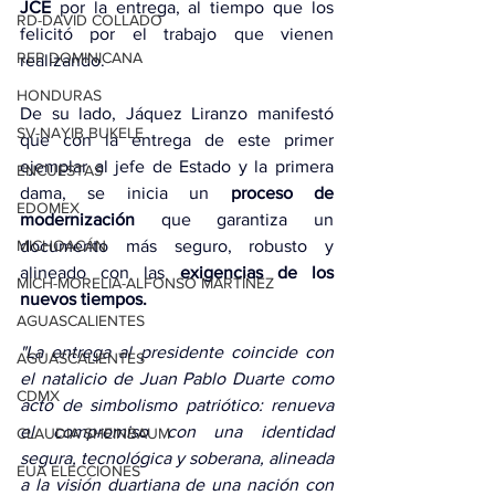
JCE
 por la entrega, al tiempo que los 
RD-DAVID COLLADO
felicitó por el trabajo que vienen 
REP DOMINICANA
realizando.
HONDURAS
De su lado, Jáquez Liranzo manifestó 
SV-NAYIB BUKELE
que con la entrega de este primer 
ejemplar al jefe de Estado y la primera 
ENCUESTAS
dama, se inicia un 
proceso de 
EDOMEX
modernización
 que garantiza un 
documento más seguro, robusto y 
MICHOACÁN
alineado con las 
exigencias de los 
MICH-MORELIA-ALFONSO MARTÍNEZ
nuevos tiempos.
AGUASCALIENTES
"La entrega al presidente coincide con 
AGUASCALIENTES
el natalicio de Juan Pablo Duarte como 
CDMX
acto de simbolismo patriótico: renueva 
el compromiso con una identidad 
CLAUDIA SHEINBAUM
segura, tecnológica y soberana, alineada 
EUA ELECCIONES
a la visión duartiana de una nación con 