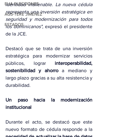
EUA ELECCIONES
identidad inalienable. La nueva cédula 
representa una inversión estratégica en 
AGS-TERE JIMÉNEZ
seguridad y modernización para todos 
ESTADOS
los dominicanos",
 expresó el presidente 
de la JCE.
Destacó que se trata de una inversión 
estratégica para modernizar servicios 
públicos, lograr 
interoperabilidad, 
sostenibilidad y ahorro 
a mediano y 
largo plazo gracias a su alta resistencia y 
durabilidad.
Un paso hacia la modernización 
institucional
Durante el acto, se destacó que este 
nuevo formato de cédula responde a la 
necesidad de actualizar la base de datos 