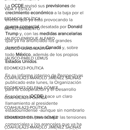
La 
OCDE
 revisó sus 
previsiones
 de 
VIDA Y ESTILO
crecimiento económico
 a la baja por el 
ESTADOS-POLÍTICA
efecto que ya está provocando la 
guerra comercial
 desatada por 
Donald 
ENTRETENIMIENTO
Trump
 y, con las 
medidas arancelarias
JALISCO-ENRIQUE ALFARO
que ya ha anunciado los grandes 
damnificados serán 
Canadá
 y, sobre 
JALISCO-GUADALAJARA
todo 
México
, además de los propios 
JALISCO-PABLO LEMUS
Estados Unidos
.
EDOMEX23-POLÍTICA
En su informe interino de Perspectivas 
COAHUILA23-MANOLO JIMÉNEZ SALINAS
publicado este lunes, la Organización 
EDOMEX23-DELFINA GÓMEZ
para la Cooperación y el Desarrollo 
Económico (
OCDE
) hace un claro 
COAHUILA23-POLÍTICA
llamamiento al presidente 
COAHUILA23-POLÍTICA
estadounidense -aunque sin nombrarlo 
directamente- para rebajar las tensiones 
EDOMEX23-DELFINA GÓMEZ
comerciales y los aranceles que ya ha 
COAHUILA23-MANOLO JIMÉNEZ SALINAS