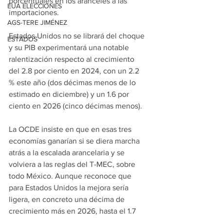
porcentuales en los aranceles a las 
EUA ELECCIONES
importaciones.
AGS-TERE JIMÉNEZ
Estados Unidos no se librará del choque 
ESTADOS
y su PIB experimentará una notable 
ralentización respecto al crecimiento 
del 2.8 por ciento en 2024, con un 2.2 
% este año (dos décimas menos de lo 
estimado en diciembre) y un 1.6 por 
ciento en 2026 (cinco décimas menos).
La OCDE insiste en que en esas tres 
economías ganarían si se diera marcha 
atrás a la escalada arancelaria y se 
volviera a las reglas del T-MEC, sobre 
todo México. Aunque reconoce que 
para Estados Unidos la mejora sería 
ligera, en concreto una décima de 
crecimiento más en 2026, hasta el 1.7 