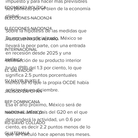
impuesto y para hacer más previsibles 
EDOMEX23-POLÍTICA
sus políticas por el bien de la economía 
global.
ELECCIONES-NACION24
ELECCIONES-NACION24
Sobre la hipótesis de las medidas que 
Trump ya ha oficializado, México se 
JALISCO-ENRIQUE ALFARO
llevará la peor parte, con una entrada 
INTERNACIONAL
en recesión desde 2025 y una 
AMÉRICA
contracción de su producto interior 
bruto (PIB) del 1.3 por ciento, lo que 
EL SALVADOR
significa 2.5 puntos porcentuales 
SV-NAYIB BUKELE
menos de lo que la propia OCDE había 
anticipado en diciembre.
JALISCO-ZAPOPAN
REP DOMINICANA
Esa el año próximo, México será de 
nuevo el único país del G20 en el que 
NACIONAL MÉXICO
descenderá la actividad, un 0.6 por 
RD-DAVID COLLADO
ciento, es decir 2.2 puntos menos de lo 
GUATEMALA
que se calculó hace apenas tres meses.