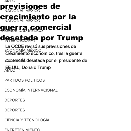
AMLO
previsiones de
NACIONAL MÉXICO
crecimiento por la
NACIONAL MÉXICO
guerra comercial
SEGURIDAD MÉXICO
desatada por Trump
INTERNACIONAL
La OCDE revisó sus previsiones de 
ECONOMÍA MÉXICO
crecimiento económico, tras la guerra 
ECONOMÍA
comercial desatada por el presidente de 
EE.UU., Donald Trump
AMLO
PARTIDOS POLÍTICOS
ECONOMÍA INTERNACIONAL
DEPORTES
DEPORTES
CIENCIA Y TECNOLOGÍA
ENTRETENIMIENTO