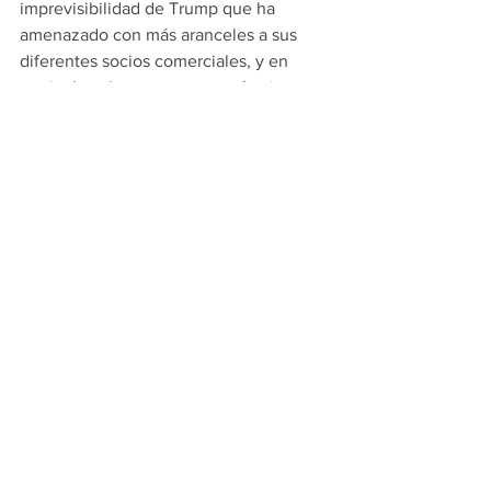
imprevisibilidad de Trump que ha 
amenazado con más aranceles a sus 
diferentes socios comerciales, y en 
particular a los europeos y, aún sin 
nombrarlo de forma directa, destaca 
que “el nivel elevado de incertidumbre 
geopolítica y política actual hace pesar 
riesgos importantes para las 
proyecciones”.
Para ilustrarlo ha hecho una simulación 
en la que los aranceles bilaterales 
aumentaran en 10 puntos porcentuales 
adicionales.
La consecuencia sería una caída de la 
producción mundial de alrededor del 
0.3 por ciento respecto al nivel de 
referencia al cabo de tres años, que 