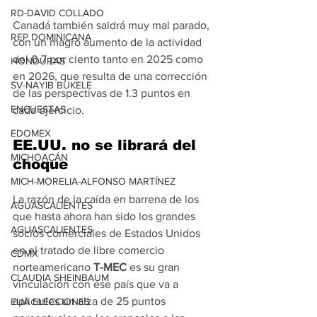
RD-DAVID COLLADO
Canadá también saldrá muy mal parado, 
REP DOMINICANA
con un magro aumento de la actividad 
del 0.7 por ciento tanto en 2025 como 
HONDURAS
en 2026, que resulta de una corrección 
SV-NAYIB BUKELE
de las perspectivas de 1.3 puntos en 
ENCUESTAS
cada ejercicio.
EDOMEX
EE.UU. no se librará del 
MICHOACÁN
choque
MICH-MORELIA-ALFONSO MARTÍNEZ
La razón de la caída en barrena de los 
AGUASCALIENTES
que hasta ahora han sido los grandes 
AGUASCALIENTES
socios comerciales de Estados Unidos 
en el tratado de libre comercio 
CDMX
norteamericano 
T-MEC
 es su gran 
CLAUDIA SHEINBAUM
vinculación con ese país que va a 
aplicarles un alza de 25 puntos 
EUA ELECCIONES