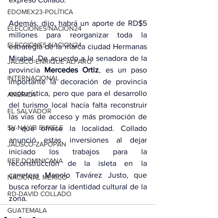
EDOMEX23-POLÍTICA
Además, dijo, habrá un aporte de RD$5 
ELECCIONES-NACION24
millones para reorganizar toda la 
ELECCIONES-NACION24
estrategia de la marca ciudad Hermanas 
Mirabal. De acuerdo a la senadora de la 
JALISCO-ENRIQUE ALFARO
provincia 
Mercedes Ortiz
, es un paso 
INTERNACIONAL
importante la decoración de provincia 
ecoturística, pero que para el desarrollo 
AMÉRICA
del turismo local hacía falta reconstruir 
EL SALVADOR
las vías de acceso y más promoción de 
SV-NAYIB BUKELE
lo que ofrece la localidad. Collado 
anunció estas inversiones al dejar 
JALISCO-ZAPOPAN
iniciado los trabajos para la 
REP DOMINICANA
reconstrucción de la isleta en la 
carretera Manolo Tavárez Justo, que 
NACIONAL MÉXICO
busca reforzar la identidad cultural de la 
RD-DAVID COLLADO
zona.
GUATEMALA