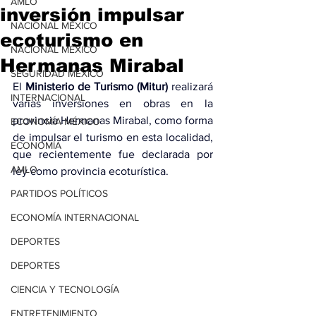
AMLO
inversión impulsar
NACIONAL MÉXICO
ecoturismo en
NACIONAL MÉXICO
Hermanas Mirabal
SEGURIDAD MÉXICO
El
 Ministerio de Turismo (Mitur)
 realizará 
INTERNACIONAL
varias inversiones en obras en la 
provincia Hermanas Mirabal, como forma 
ECONOMÍA MÉXICO
de impulsar el turismo en esta localidad, 
ECONOMÍA
que recientemente fue declarada por 
AMLO
ley como provincia ecoturística.
PARTIDOS POLÍTICOS
ECONOMÍA INTERNACIONAL
DEPORTES
DEPORTES
CIENCIA Y TECNOLOGÍA
ENTRETENIMIENTO