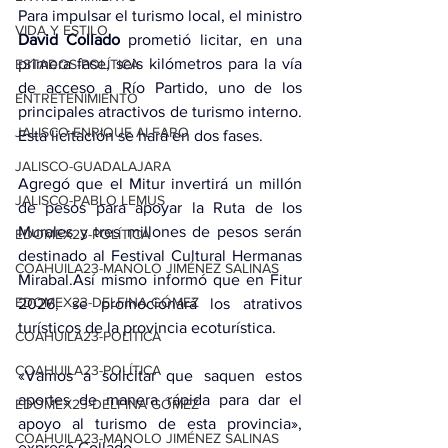
Para impulsar el turismo local, el ministro 
VIDA Y ESTILO
David Collado
 prometió licitar, en una 
primera fase, seis kilómetros para la vía 
ESTADOS-POLÍTICA
de acceso a Río Partido, uno de los 
ENTRETENIMIENTO
principales atractivos de turismo interno. 
JALISCO-ENRIQUE ALFARO
Esta licitación se hará en dos fases.
JALISCO-GUADALAJARA
Agregó que el Mitur invertirá un millón 
JALISCO-PABLO LEMUS
de pesos para apoyar la Ruta de los 
Murales y tres millones de pesos serán 
EDOMEX23-POLÍTICA
destinado al Festival Cultural Hermanas 
COAHUILA23-MANOLO JIMÉNEZ SALINAS
Mirabal.Así mismo informó que en Fitur 
EDOMEX23-DELFINA GÓMEZ
2026, se promocionará los atrativos 
turísticos de la provincia ecoturística.
COAHUILA23-POLÍTICA
COAHUILA23-POLÍTICA
«Vamos a solicitar que saquen estos 
aportes de manera rápida para dar el 
EDOMEX23-DELFINA GÓMEZ
apoyo al turismo de esta provincia», 
COAHUILA23-MANOLO JIMÉNEZ SALINAS
expresó Collado.