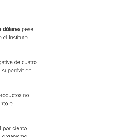
e dólares
 pese 
o
 el Instituto 
gativa de cuatro 
 superávit de 
productos no 
ntó el 
 por ciento 
el organismo 