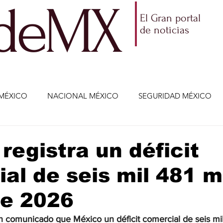
ldeMX
El Gran portal
de noticias
MÉXICO
NACIONAL MÉXICO
SEGURIDAD MÉXICO
NOMÍA
AMLO
PARTIDOS POLÍTICOS
ECONOMÍA
registra un déficit
al de seis mil 481 
CIENCIA Y TECNOLOGÍA
ENTRETENIMIENTO
VIDA
de 2026
ETENIMIENTO
JALISCO-ENRIQUE ALFARO
JALISCO-
un comunicado que México un déficit comercial de seis mil