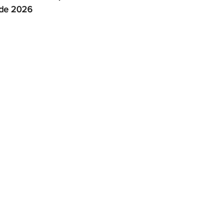
 de 2026
OMEX23-POLÍTICA
COAHUILA23-MANOLO JIMÉNEZ SALI
COAHUILA23-POLÍTICA
COAHUILA23-POLÍTICA
COAHUILA23-MANOLO JIMÉNEZ SALINAS
EDOMEX23-P
ELECCIONES-NACION24