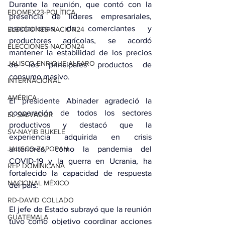
Durante la reunión, que contó con la 
EDOMEX23-POLÍTICA
presencia de líderes empresariales, 
asociaciones de comerciantes y 
ELECCIONES-NACION24
productores agrícolas, se acordó 
ELECCIONES-NACION24
mantener la estabilidad de los precios 
JALISCO-ENRIQUE ALFARO
de los principales productos de 
consumo masivo.
INTERNACIONAL
AMÉRICA
El presidente Abinader agradeció la 
cooperación de todos los sectores 
EL SALVADOR
productivos y destacó que la 
SV-NAYIB BUKELE
experiencia adquirida en crisis 
JALISCO-ZAPOPAN
anteriores, como la pandemia del 
COVID-19 y la guerra en Ucrania, ha 
REP DOMINICANA
fortalecido la capacidad de respuesta 
NACIONAL MÉXICO
del país.
RD-DAVID COLLADO
El jefe de Estado subrayó que la reunión 
GUATEMALA
tuvo como objetivo coordinar acciones 