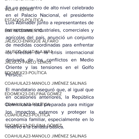
En un encuentro de alto nivel celebrado 
VIDA Y ESTILO
en el Palacio Nacional, el presidente 
ESTADOS-POLÍTICA
Luis Abinader junto a representantes de 
los sectores industriales, comerciales y 
ENTRETENIMIENTO
agrícolas del país, anunció un conjunto 
JALISCO-ENRIQUE ALFARO
de medidas coordinadas para enfrentar 
JALISCO-GUADALAJARA
los efectos de la crisis internacional 
derivada de los conflictos en Medio 
JALISCO-PABLO LEMUS
Oriente y las tensiones en el Golfo 
EDOMEX23-POLÍTICA
Pérsico.
COAHUILA23-MANOLO JIMÉNEZ SALINAS
El mandatario aseguró que, al igual que 
EDOMEX23-DELFINA GÓMEZ
en ocasiones anteriores, la República 
COAHUILA23-POLÍTICA
Dominicana está preparada para mitigar 
los impactos externos y proteger la 
COAHUILA23-POLÍTICA
economía familiar, especialmente en lo 
EDOMEX23-DELFINA GÓMEZ
relativo a la canasta básica.
COAHUILA23-MANOLO JIMÉNEZ SALINAS