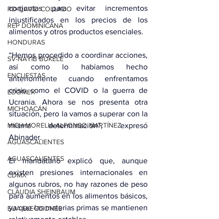
conjuntas para evitar incrementos 
RD-DAVID COLLADO
injustificados en los precios de los 
REP DOMINICANA
alimentos y otros productos esenciales.
HONDURAS
“Hemos procedido a coordinar acciones, 
SV-NAYIB BUKELE
así como lo habíamos hecho 
ENCUESTAS
anteriormente cuando enfrentamos 
crisis como el COVID o la guerra de 
EDOMEX
Ucrania. Ahora se nos presenta otra 
MICHOACÁN
situación, pero la vamos a superar con la 
MICH-MORELIA-ALFONSO MARTÍNEZ
misma determinación”, expresó 
Abinader.
AGUASCALIENTES
AGUASCALIENTES
El mandatario explicó que, aunque 
existen presiones internacionales en 
CDMX
algunos rubros, no hay razones de peso 
CLAUDIA SHEINBAUM
para aumentos en los alimentos básicos, 
ya que las materias primas se mantienen 
EUA ELECCIONES