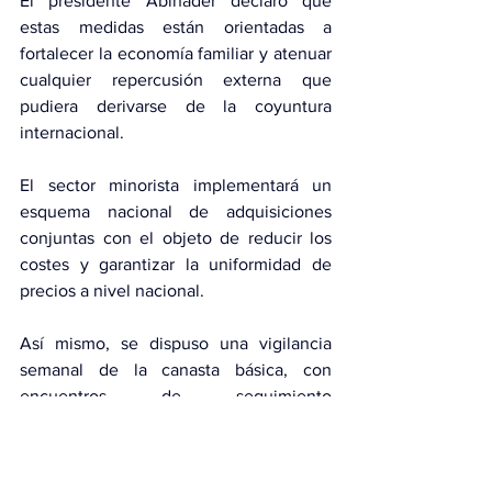
El presidente Abinader declaró que 
estas medidas están orientadas a 
fortalecer la economía familiar y atenuar 
cualquier repercusión externa que 
pudiera derivarse de la coyuntura 
internacional.
El sector minorista implementará un 
esquema nacional de adquisiciones 
conjuntas con el objeto de reducir los 
costes y garantizar la uniformidad de 
precios a nivel nacional.
Así mismo, se dispuso una vigilancia 
semanal de la canasta básica, con 
encuentros de seguimiento 
programados cada 15 días, y se ha 
ratificado la coordinación ininterrumpida 
entre el Gobierno y las agrupaciones 