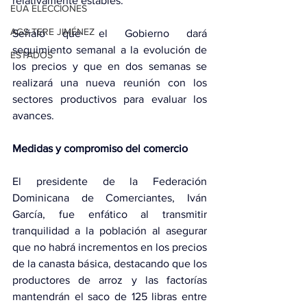
relativamente estables.
EUA ELECCIONES
AGS-TERE JIMÉNEZ
Señaló que el Gobierno dará 
seguimiento semanal a la evolución de 
ESTADOS
los precios y que en dos semanas se 
realizará una nueva reunión con los 
sectores productivos para evaluar los 
avances.
Medidas y compromiso del comercio
El presidente de la Federación 
Dominicana de Comerciantes, Iván 
García, fue enfático al transmitir 
tranquilidad a la población al asegurar 
que no habrá incrementos en los precios 
de la canasta básica, destacando que los 
productores de arroz y las factorías 
mantendrán el saco de 125 libras entre 