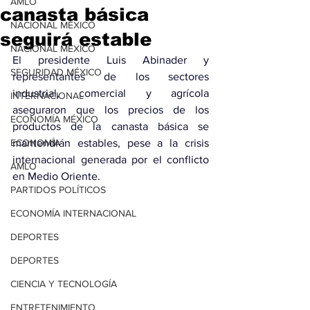
AMLO
canasta básica
NACIONAL MÉXICO
seguirá estable
NACIONAL MÉXICO
El presidente Luis Abinader y 
SEGURIDAD MÉXICO
representantes de los sectores 
industrial, comercial y agrícola 
INTERNACIONAL
aseguraron que los precios de los 
ECONOMÍA MÉXICO
productos de la canasta básica se 
ECONOMÍA
mantendrán estables, pese a la crisis 
internacional generada por el conflicto 
AMLO
en Medio Oriente.
PARTIDOS POLÍTICOS
ECONOMÍA INTERNACIONAL
DEPORTES
DEPORTES
CIENCIA Y TECNOLOGÍA
ENTRETENIMIENTO