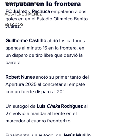
empatan en la frontera
EUA ELECCIONES
FC Juárez
 y 
Pachuca
 empataron a dos 
AGS-TERE JIMÉNEZ
goles en en el Estadio Olímpico Benito 
ESTADOS
Juárez.
Guilherme Castilho
 abrió los cartones 
apenas al minuto 16 en la frontera, en 
un disparo de tiro libre que desvió la 
barrera.
Robert Nunes
 anotó su primer tanto del 
Apertura 2025 al concretar el empate 
con un fuerte disparo al 20′.
Un autogol de 
Luis 
Chaka
 Rodríguez
 al 
27′ volvió a mandar al frente en el 
marcador al cuadro freonterizo.
Finalmente, un autogol de 
Jesús Murillo