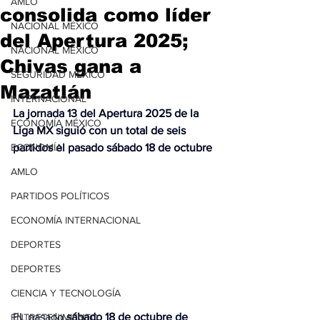
AMLO
consolida como líder
NACIONAL MÉXICO
del Apertura 2025;
NACIONAL MÉXICO
Chivas gana a
SEGURIDAD MÉXICO
Mazatlán
INTERNACIONAL
La jornada 13 del Apertura 2025 de la 
ECONOMÍA MÉXICO
Liga MX siguió con un total de seis 
ECONOMÍA
partidos el pasado sábado 18 de octubre
AMLO
PARTIDOS POLÍTICOS
ECONOMÍA INTERNACIONAL
DEPORTES
DEPORTES
CIENCIA Y TECNOLOGÍA
EL pasado 
sábado 18 de octubre de 
ENTRETENIMIENTO