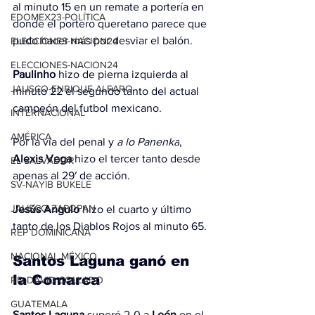
al minuto 15 en un remate a portería en 
EDOMEX23-POLÍTICA
donde el portero queretano parece que 
pudo hacer más por desviar el balón.
ELECCIONES-NACION24
ELECCIONES-NACION24
Paulinho
 hizo de pierna izquierda al 
JALISCO-ENRIQUE ALFARO
minuto 22 el segundo tanto del actual 
campeón del futbol mexicano.
INTERNACIONAL
AMÉRICA
Por la vía del penal y 
a lo Panenka
, 
Alexis Vega
 hizo el tercer tanto desde 
EL SALVADOR
apenas al 29′ de acción.
SV-NAYIB BUKELE
JALISCO-ZAPOPAN
Jesús Angulo
 hizo el cuarto y último 
tanto de los Diablos Rojos al minuto 65.
REP DOMINICANA
NACIONAL MÉXICO
Santos Laguna ganó en 
la Comarca
RD-DAVID COLLADO
GUATEMALA
Santos Laguna
 superó 2-0 a 
León
 en el 