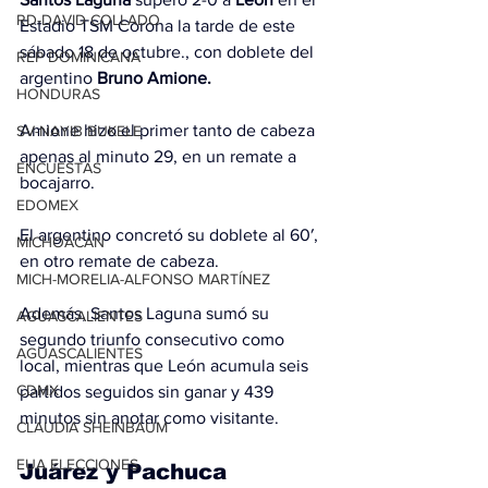
RD-DAVID COLLADO
Estadio TSM Corona la tarde de este 
sábado 18 de octubre., con doblete del 
REP DOMINICANA
argentino 
Bruno Amione.
HONDURAS
Amione hizo el primer tanto de cabeza 
SV-NAYIB BUKELE
apenas al minuto 29, en un remate a 
ENCUESTAS
bocajarro.
EDOMEX
El argentino concretó su doblete al 60′, 
MICHOACÁN
en otro remate de cabeza.
MICH-MORELIA-ALFONSO MARTÍNEZ
Además, Santos Laguna sumó su 
AGUASCALIENTES
segundo triunfo consecutivo como 
AGUASCALIENTES
local, mientras que León acumula seis 
CDMX
partidos seguidos sin ganar y 439 
minutos sin anotar como visitante.
CLAUDIA SHEINBAUM
EUA ELECCIONES
Juárez y Pachuca 