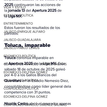
2025
 continuaron las acciones de 
VIDA Y ESTILO
la 
jornada 13
 del
Apertura 2025
 de 
ESTADOS-POLÍTICA
la 
Liga MX
.
ENTRETENIMIENTO
Estos fueron los resultados de los 
JALISCO-ENRIQUE ALFARO
partidos:
JALISCO-GUADALAJARA
Toluca, imparable
JALISCO-PABLO LEMUS
EDOMEX23-POLÍTICA
Toluca
 continúa imparable en 
el
 Apertura 2025
 de la 
Liga MX
. Este 
COAHUILA23-MANOLO JIMÉNEZ SALINAS
sábado 18 de octubre de 2025 goleó 
EDOMEX23-DELFINA GÓMEZ
por 4-0 a los Gallos Blancos del 
COAHUILA23-POLÍTICA
Querétaro
 en el Estadio Nemesio Diez, 
consolidándose como líder general dela 
COAHUILA23-POLÍTICA
competencia con 31 puntos.
EDOMEX23-DELFINA GÓMEZ
Nicolás Castro
 abrió el marcador apenas 
COAHUILA23-MANOLO JIMÉNEZ SALINAS