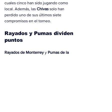
cuales cinco han sido jugando como 
local. Además, las 
Chivas
 solo han 
perdido uno de sus últimos siete 
compromisos en el torneo.
Rayados y Pumas dividen 
puntos
Rayados de Monterrey
 y 
Pumas de la 
UNAM
 empataron 1-1 en el Estadio 
BBVA.
Alan Medina
 adelantó a los 
universitarios al minuto 43, pero 
Sergio 
Ramos
 igualó el marcador en tiempo 
agregado (m.45+9) para rescatar un 
punto para los locales.